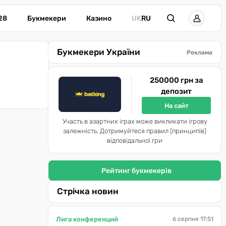
28
Букмекери
Казино
UK
RU
Букмекери України
Реклама
250000 грн за
депозит
На сайт
Участь в азартних іграх може викликати ігрову
залежність. Дотримуйтеся правил (принципів)
відповідальної гри
Рейтинг букмекерів
Стрічка новин
Лига конференций
6 серпня 17:51