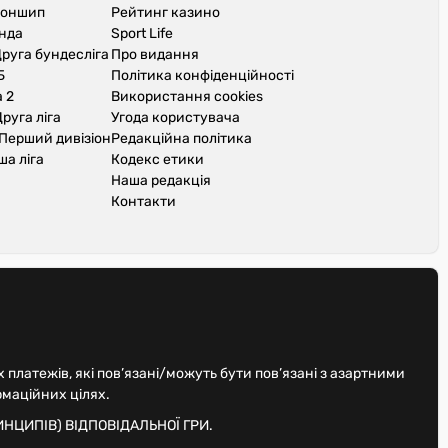
іоншип
Рейтинг казино
унда
Sport Life
руга бундесліга
Про видання
Б
Політика конфіденційності
 2
Використання cookies
руга ліга
Угода користувача
Перший дивізіон
Редакційна політика
ша ліга
Кодекс етики
Наша редакція
Контакти
х платежів, які пов’язані/можуть бути пов’язані з азартними
рмаційних цілях.
НЦИПІВ) ВІДПОВІДАЛЬНОЇ ГРИ.