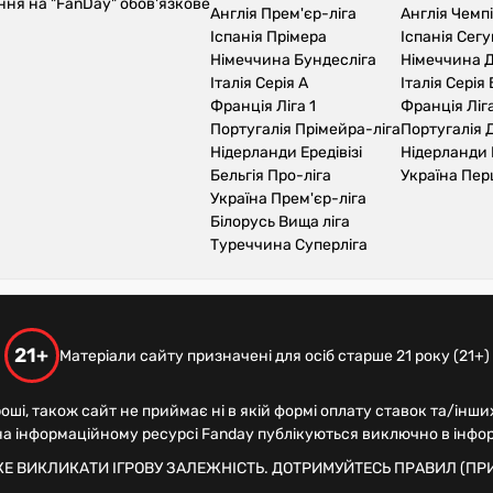
ння на "FanDay" обов'язкове
Англія Прем'єр-ліга
Англія Чемп
Іспанія Прімера
Іспанія Сег
Німеччина Бундесліга
Німеччина Д
Італія Серія А
Італія Серія 
Франція Ліга 1
Франція Ліга
Португалія Прімейра-ліга
Португалія Д
Нідерланди Ередівізі
Нідерланди 
Бельгія Про-ліга
Україна Пер
Україна Прем'єр-ліга
Білорусь Вища ліга
Туреччина Суперліга
21+
Матеріали сайту призначені для осіб старше 21 року (21+)
роші, також сайт не приймає ні в якій формі оплату ставок та/інши
 на інформаційному ресурсі Fanday публікуються виключно в інфо
ЖЕ ВИКЛИКАТИ ІГРОВУ ЗАЛЕЖНІСТЬ. ДОТРИМУЙТЕСЬ ПРАВИЛ (ПРИ