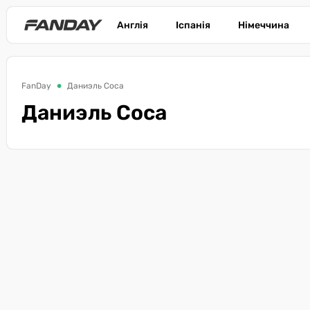
Англія
Іспанія
Німеччина
FanDay
Даниэль Соса
Даниэль Соса