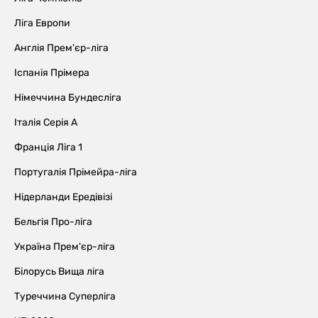
Ліга Европи
Англія Прем'єр-ліга
Іспанія Прімера
Німеччина Бундесліга
Італія Серія А
Франція Ліга 1
Португалія Прімейра-ліга
Нідерланди Ередівізі
Бельгія Про-ліга
Україна Прем'єр-ліга
Білорусь Вища ліга
Туреччина Суперліга