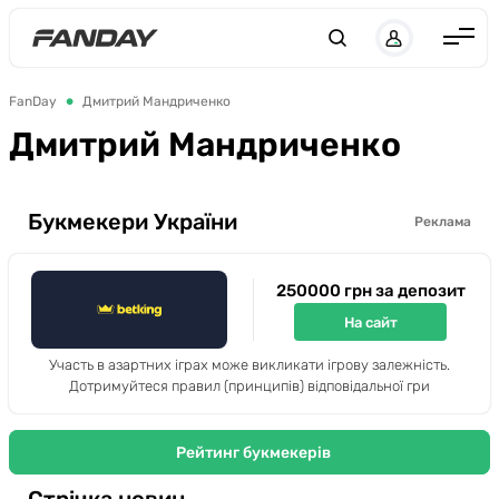
UK
RU
Англія
FanDay
Дмитрий Мандриченко
Іспанія
Дмитрий Мандриченко
Німеччина
Італія
Букмекери України
Реклама
Франція
250000 грн за депозит
Україна
На сайт
ЛЧ
Участь в азартних іграх може викликати ігрову залежність.
ЛЕ
Дотримуйтеся правил (принципів) відповідальної гри
ЧЕ-2028
Рейтинг букмекерів
Букмекери
Стрічка новин