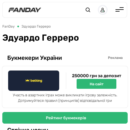
UK
RU
Англія
FanDay
Эдуардо Герреро
Іспанія
Эдуардо Герреро
Німеччина
Італія
Букмекери України
Реклама
Франція
250000 грн за депозит
Україна
На сайт
ЛЧ
Участь в азартних іграх може викликати ігрову залежність.
ЛЕ
Дотримуйтеся правил (принципів) відповідальної гри
ЧЕ-2028
Рейтинг букмекерів
Букмекери
Стрічка новин