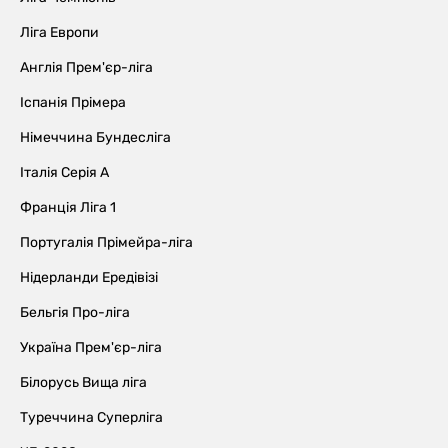
Ліга Европи
Англія Прем'єр-ліга
Іспанія Прімера
Німеччина Бундесліга
Італія Серія А
Франція Ліга 1
Португалія Прімейра-ліга
Нідерланди Ередівізі
Бельгія Про-ліга
Україна Прем'єр-ліга
Білорусь Вища ліга
Туреччина Суперліга