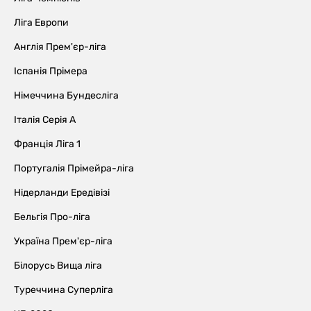
Ліга Европи
Англія Прем'єр-ліга
Іспанія Прімера
Німеччина Бундесліга
Італія Серія А
Франція Ліга 1
Португалія Прімейра-ліга
Нідерланди Ередівізі
Бельгія Про-ліга
Україна Прем'єр-ліга
Білорусь Вища ліга
Туреччина Суперліга