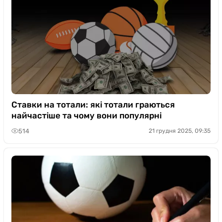
Ставки на тотали: які тотали граються
найчастіше та чому вони популярні
514
21 грудня 2025, 09:35