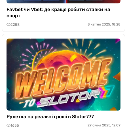
Favbet чи Vbet: де краще робити ставки на
спорт
2258
8 квітня 2025, 18:28
Рулетка на реальні гроші в Slotor777
1655
29 січня 2025, 12:09