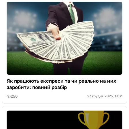
Як працюють експреси та чи реально на них
заробити: повний розбір
250
23 грудня 2025, 13:31