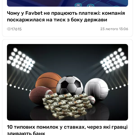
Чому у Favbet не працюють платежі: компанія
поскаржилася на тиск з боку держави
17615
23 лютого 13:06
10 типових помилок у ставках, через які гравці
зливають банк