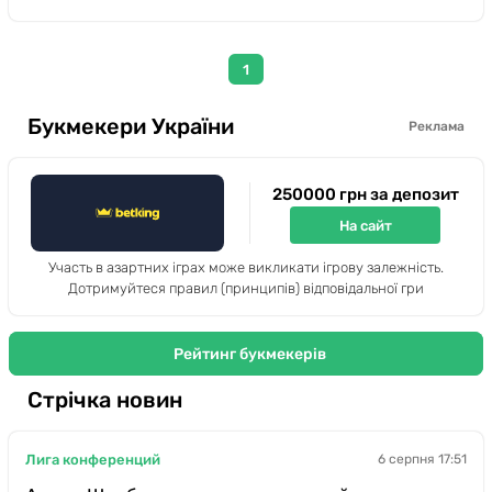
1
Букмекери України
Реклама
250000 грн за депозит
На сайт
Участь в азартних іграх може викликати ігрову залежність.
Дотримуйтеся правил (принципів) відповідальної гри
Рейтинг букмекерів
Стрічка новин
Лига конференций
6 серпня 17:51