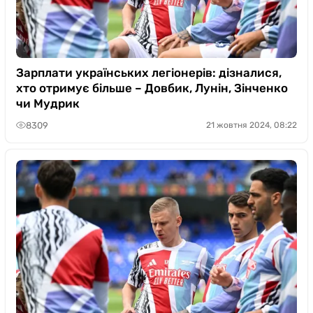
Зарплати українських легіонерів: дізналися,
хто отримує більше – Довбик, Лунін, Зінченко
чи Мудрик
8309
21 жовтня 2024, 08:22