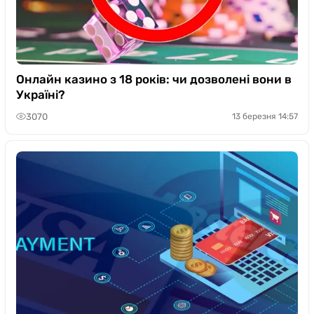
Онлайн казино з 18 років: чи дозволені вони в
Україні?
3070
13 березня 14:57