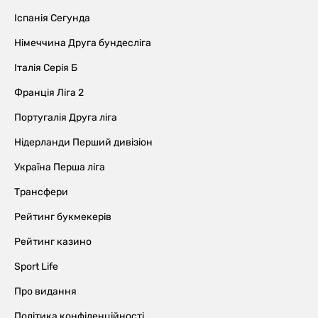
Іспанія Сегунда
Німеччина Друга бундесліга
Італія Серія Б
Франція Ліга 2
Португалія Друга ліга
Нідерланди Перший дивізіон
Україна Перша ліга
Трансфери
Рейтинг букмекерів
Рейтинг казино
Sport Life
Про видання
Політика конфіденційності