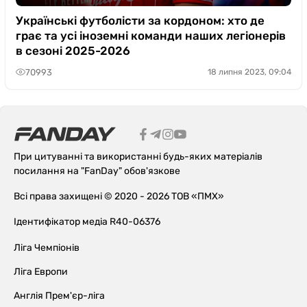
Українські футболісти за кордоном: хто де
грає та усі іноземні команди наших легіонерів
в сезоні 2025-2026
70993
18 липня 2023, 09:04
При цитуванні та використанні будь-яких матеріалів
посилання на "FanDay" обов'язкове
Всі права захищені © 2020 - 2026 ТОВ «ПМХ»
Ідентифікатор медіа R40-06376
Ліга Чемпіонів
Ліга Европи
Англія Прем'єр-ліга