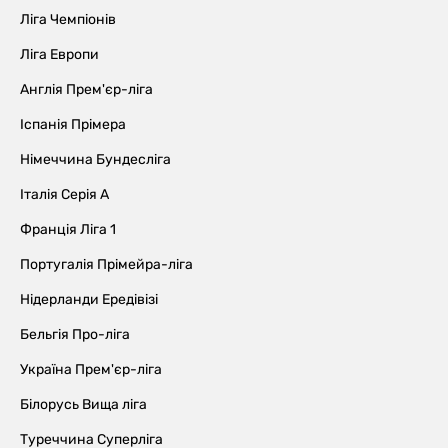
Ліга Чемпіонів
Ліга Европи
Англія Прем'єр-ліга
Іспанія Прімера
Німеччина Бундесліга
Італія Серія А
Франція Ліга 1
Португалія Прімейра-ліга
Нідерланди Ередівізі
Бельгія Про-ліга
Україна Прем'єр-ліга
Білорусь Вища ліга
Туреччина Суперліга