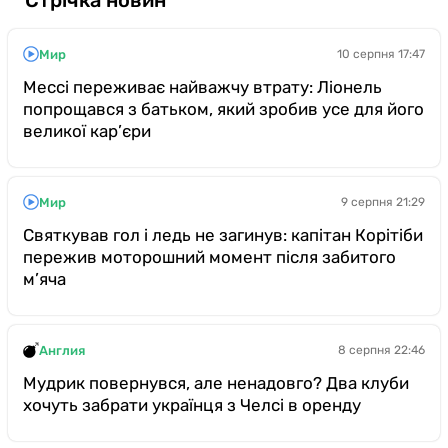
Казино
Мир
10 серпня 17:47
Мессі переживає найважчу втрату: Ліонель
попрощався з батьком, який зробив усе для його
великої кар’єри
Мир
9 серпня 21:29
Святкував гол і ледь не загинув: капітан Корітіби
пережив моторошний момент після забитого
м’яча
Англия
8 серпня 22:46
Мудрик повернувся, але ненадовго? Два клуби
хочуть забрати українця з Челсі в оренду