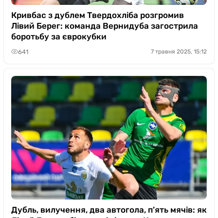
Кривбас з дублем Твердохліба розгромив
Лівий Берег: команда Вернидуба загострила
боротьбу за єврокубки
641
7 травня 2025, 15:12
Дубль, вилучення, два автогола, п’ять мячів: як