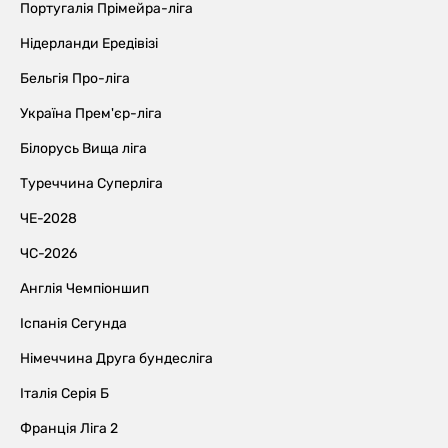
Португалія Прімейра-ліга
Нідерланди Ередівізі
Бельгія Про-ліга
Україна Прем'єр-ліга
Білорусь Вища ліга
Туреччина Суперліга
ЧЕ-2028
ЧС-2026
Англія Чемпіоншип
Іспанія Сегунда
Німеччина Друга бундесліга
Італія Серія Б
Франція Ліга 2