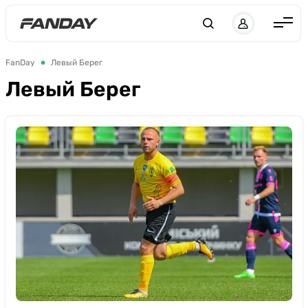
UK
RU
Англія
FanDay
Левый Берег
Іспанія
Левый Берег
Німеччина
Італія
Франція
Україна
ЛЧ
ЛЕ
ЧЕ-2028
Букмекери