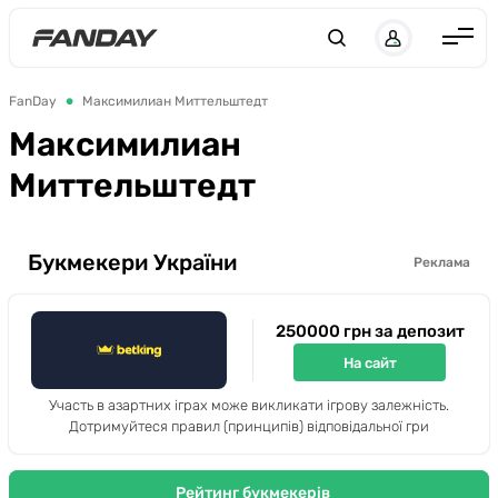
UK
RU
Англія
FanDay
Максимилиан Миттельштедт
Іспанія
Максимилиан
Німеччина
Миттельштедт
Італія
Франція
Букмекери України
Реклама
Україна
250000 грн за депозит
ЛЧ
На сайт
ЛЕ
Участь в азартних іграх може викликати ігрову залежність.
ЧЕ-2028
Дотримуйтеся правил (принципів) відповідальної гри
Букмекери
Рейтинг букмекерів