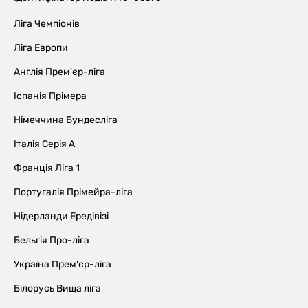
Ліга Чемпіонів
Ліга Европи
Англія Прем'єр-ліга
Іспанія Прімера
Німеччина Бундесліга
Італія Серія А
Франція Ліга 1
Португалія Прімейра-ліга
Нідерланди Ередівізі
Бельгія Про-ліга
Україна Прем'єр-ліга
Білорусь Вища ліга