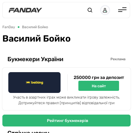
UK
RU
Англія
FanDay
Василий Бойко
Іспанія
Василий Бойко
Німеччина
Італія
Букмекери України
Реклама
Франція
250000 грн за депозит
Україна
На сайт
ЛЧ
Участь в азартних іграх може викликати ігрову залежність.
ЛЕ
Дотримуйтеся правил (принципів) відповідальної гри
ЧЕ-2028
Рейтинг букмекерів
Букмекери
Стрічка новин