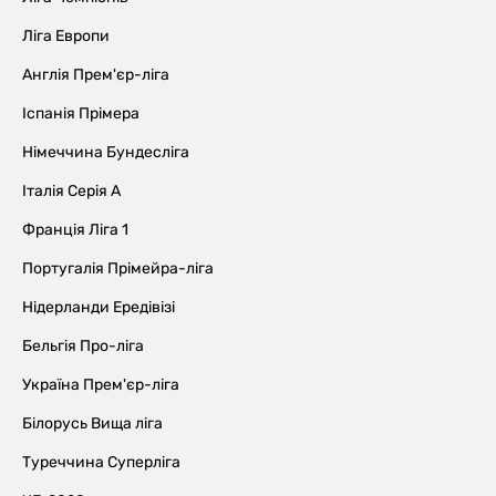
Ліга Европи
Англія Прем'єр-ліга
Іспанія Прімера
Німеччина Бундесліга
Італія Серія А
Франція Ліга 1
Португалія Прімейра-ліга
Нідерланди Ередівізі
Бельгія Про-ліга
Україна Прем'єр-ліга
Білорусь Вища ліга
Туреччина Суперліга