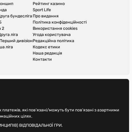
іоншип
Рейтинг казино
унда
Sport Life
руга бундесліга
Про видання
Б
Політика конфіденційності
 2
Використання cookies
руга ліга
Угода користувача
Перший дивізіон
Редакційна політика
ша ліга
Кодекс етики
Наша редакція
Контакти
х платежів, які пов’язані/можуть бути пов’язані з азартними
рмаційних цілях.
НЦИПІВ) ВІДПОВІДАЛЬНОЇ ГРИ.