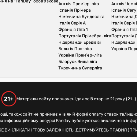
ння на "FanDay" обов'язкове
Англія Прем'єр-ліга
Англія Чемп
Іспанія Прімера
Іспанія Сег
Німеччина Бундесліга
Німеччина Д
Італія Серія А
Італія Серія 
Франція Ліга 1
Франція Ліга
Португалія Прімейра-ліга
Португалія Д
Нідерланди Ередівізі
Нідерланди 
Бельгія Про-ліга
Україна Пер
Україна Прем'єр-ліга
Білорусь Вища ліга
Туреччина Суперліга
21+
Матеріали сайту призначені для осіб старше 21 року (21+)
роші, також сайт не приймає ні в якій формі оплату ставок та/інши
 на інформаційному ресурсі Fanday публікуються виключно в інфо
ЖЕ ВИКЛИКАТИ ІГРОВУ ЗАЛЕЖНІСТЬ. ДОТРИМУЙТЕСЬ ПРАВИЛ (ПРИ