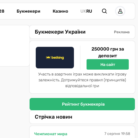
28
Букмекери
Казино
UK
RU
Букмекери України
Реклама
250000 грн за
депозит
На сайт
Участь в азартних іграх може викликати ігрову
залежність. Дотримуйтеся правил (принципів)
відповідальної гри
Рейтинг букмекерів
Стрічка новин
Чемпионат мира
7 серпня 19:58