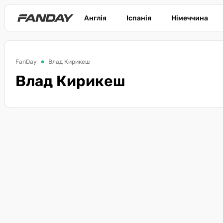
Англія
Іспанія
Німеччина
FanDay
Влад Кирикеш
Влад Кирикеш