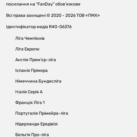
посилання на "FanDay" обов'язкове
Всі права захищені © 2020 - 2026 ТОВ «ПМХ»
Ідентифікатор медіа R40-06376
Ліга Чемпіонів
Ліга Европи
Англія Прем'єр-ліга
Іспанія Прімера
Німеччина Бундесліга
Італія Серія А
Франція Ліга 1
Португалія Прімейра-ліга
Нідерланди Ередівізі
Бельгія Про-ліга