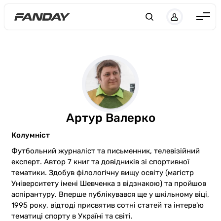
UK
RU
Англія
Іспанія
Німеччина
Італія
Франція
Артур Валерко
Україна
Колумніст
ЛЧ
Футбольний журналіст та письменник, телевізійний
експерт. Автор 7 книг та довідників зі спортивної
ЛЕ
тематики. Здобув філологічну вищу освіту (магістр
Університету імені Шевченка з відзнакою) та пройшов
ЧЕ-2028
аспірантуру. Вперше публікувався ще у шкільному віці,
1995 року, відтоді присвятив сотні статей та інтерв'ю
Букмекери
тематиці спорту в Україні та світі.