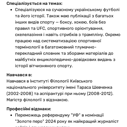
Казино
Спеціалізується на темах:
Спеціалізуюся на сучасному українському футболі
та його історії. Також маю публікації з багатьох
інших видів спорту — боксу, хокею, боїв без
правил та UFC, спортивного орієнтування,
скелелазіння і навіть стрибків з трампліну. Окремо
працюю над систематизацією спортивної
термінології в багатомовний тлумачно-
перекладний словник та зборами матеріалів до
майбутніх енциклопедично-довідкових видань з
історії вітчизняного спорту.
Навчався в:
Навчався в Інституті Філології Київського
національного університету імені Тараса Шевченка
(2002-2008) та аспірантурі при ньому (2008-2012).
Магістр філології з відзнакою.
Професійні відзнаки:
Переможець референдуму "УФ" в номінації
"Золоте перо" 2024 року як найкращий журналіст