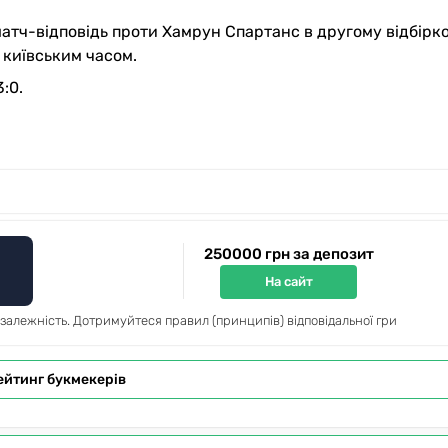
матч-відповідь проти Хамрун Спартанс в другому відбірк
а київським часом.
:0.
250000 грн за депозит
На сайт
 залежність. Дотримуйтеся правил (принципів) відповідальної гри
ейтинг букмекерів