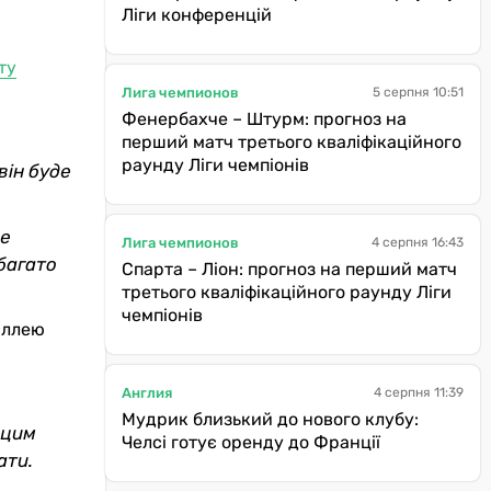
Ліги конференцій
ту
Лига чемпионов
5 серпня 10:51
Фенербахче – Штурм: прогноз на
перший матч третього кваліфікаційного
раунду Ліги чемпіонів
він буде
не
Лига чемпионов
4 серпня 16:43
 багато
Спарта – Ліон: прогноз на перший матч
третього кваліфікаційного раунду Ліги
чемпіонів
Іллею
Англия
4 серпня 11:39
Мудрик близький до нового клубу:
 цим
Челсі готує оренду до Франції
ати.