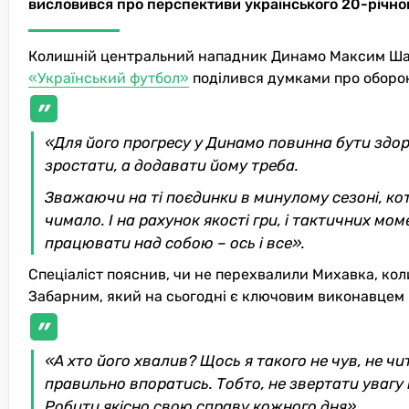
висловився про перспективи українського 20-річно
Колишній центральний нападник Динамо Максим Шац
«Український футбол»
поділився думками про оборо
«Для його прогресу у Динамо повинна бути здор
зростати, а додавати йому треба.
Зважаючи на ті поєдинки в минулому сезоні, кот
чимало. І на рахунок якості гри, і тактичних мом
працювати над собою – ось і все».
Спеціаліст пояснив, чи не перехвалили Михавка, ко
Забарним, який на сьогодні є ключовим виконавцем Б
«А хто його хвалив? Щось я такого не чув, не чи
правильно впоратись. Тобто, не звертати увагу
Робити якісно свою справу кожного дня».