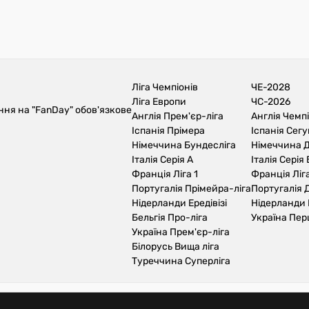
Ліга Чемпіонів
ЧЕ-2028
Ліга Европи
ЧС-2026
ння на "FanDay" обов'язкове
Англія Прем'єр-ліга
Англія Чемп
Іспанія Прімера
Іспанія Сег
Німеччина Бундесліга
Німеччина Д
Італія Серія А
Італія Серія 
Франція Ліга 1
Франція Ліга
Португалія Прімейра-ліга
Португалія Д
Нідерланди Ередівізі
Нідерланди 
Бельгія Про-ліга
Україна Пер
Україна Прем'єр-ліга
Білорусь Вища ліга
Туреччина Суперліга