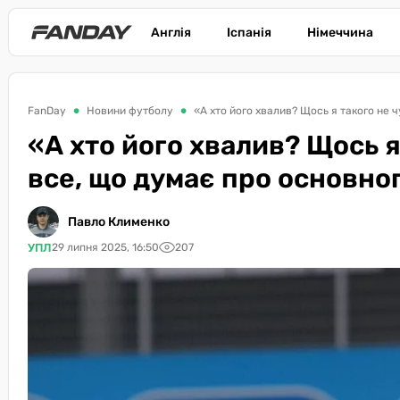
Англія
Іспанія
Німеччина
FanDay
Новини футболу
«А хто його хвалив? Щось я такого не 
«А хто його хвалив? Щось я
все, що думає про основно
Павло Клименко
УПЛ
29 липня 2025, 16:50
207