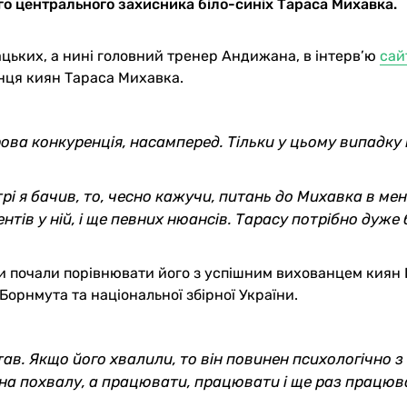
го центрального захисника біло-синіх Тараса Михавка.
ьких, а нині головний тренер Андижана, в інтерв’ю
сай
нця киян Тараса Михавка.
ова конкуренція, насамперед. Тільки у цьому випадку 
рі я бачив, то, чесно кажучи, питань до Михавка в ме
ентів у ній, і ще певних нюансів. Тарасу потрібно дуже
ли почали порівнювати його з успішним вихованцем киян 
орнмута та національної збірної України.
тав. Якщо його хвалили, то він повинен психологічно з
 на похвалу, а працювати, працювати і ще раз працюв