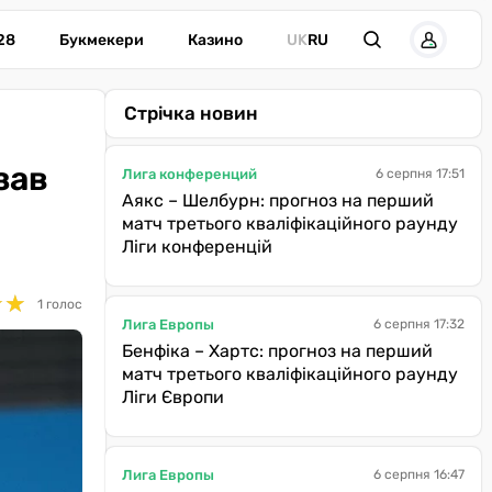
28
Букмекери
Казино
UK
RU
Стрічка новин
зав
Лига конференций
6 серпня 17:51
Аякс – Шелбурн: прогноз на перший
матч третього кваліфікаційного раунду
Ліги конференцій
★
★
★
★
1 голос
Лига Европы
6 серпня 17:32
Бенфіка – Хартс: прогноз на перший
матч третього кваліфікаційного раунду
Ліги Європи
Лига Европы
6 серпня 16:47