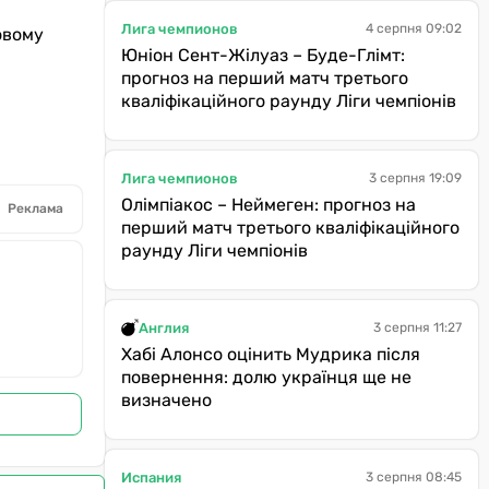
Лига чемпионов
4 серпня 09:02
овому
Юніон Сент-Жілуаз – Буде-Глімт:
прогноз на перший матч третього
кваліфікаційного раунду Ліги чемпіонів
Лига чемпионов
3 серпня 19:09
Олімпіакос – Неймеген: прогноз на
Реклама
перший матч третього кваліфікаційного
раунду Ліги чемпіонів
Англия
3 серпня 11:27
Хабі Алонсо оцінить Мудрика після
повернення: долю українця ще не
визначено
Испания
3 серпня 08:45