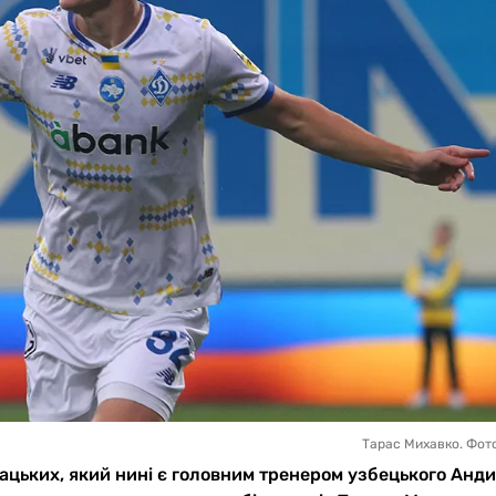
Тарас Михавко. Фот
цьких, який нині є головним тренером узбецького Анд