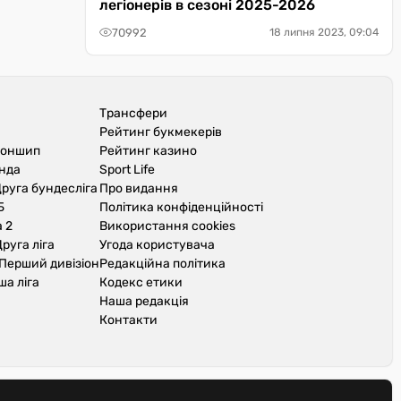
легіонерів в сезоні 2025-2026
70992
18 липня 2023, 09:04
Трансфери
Рейтинг букмекерів
іоншип
Рейтинг казино
унда
Sport Life
руга бундесліга
Про видання
Б
Політика конфіденційності
 2
Використання cookies
руга ліга
Угода користувача
Перший дивізіон
Редакційна політика
ша ліга
Кодекс етики
Наша редакція
Контакти