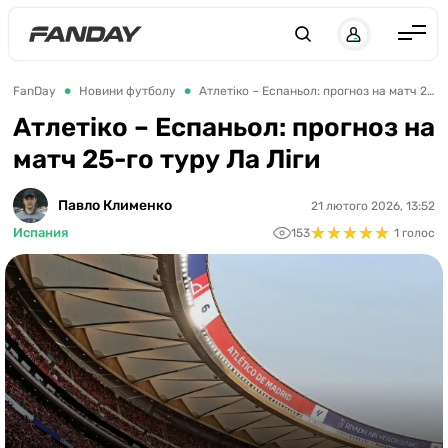
UK
RU
Англія
FanDay
Новини футболу
Атлетіко – Еспаньол: прогноз на матч 25-го туру Ла Ліги
Іспанія
Атлетіко – Еспаньол: прогноз на
матч 25-го туру Ла Ліги
Німеччина
Італія
Павло Клименко
21 лютого 2026, 13:52
★
★
★
★
★
★
★
★
★
★
Франція
Испания
153
1 голос
Україна
ЛЧ
ЛЕ
ЧЕ-2028
Букмекери