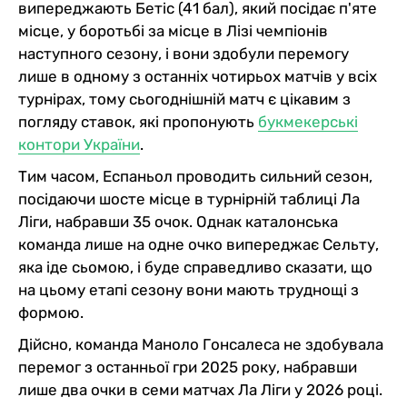
випереджають Бетіс (41 бал), який посідає п'яте
місце, у боротьбі за місце в Лізі чемпіонів
наступного сезону, і вони здобули перемогу
лише в одному з останніх чотирьох матчів у всіх
турнірах, тому сьогоднішній матч є цікавим з
погляду ставок, які пропонують
букмекерські
контори України
.
Тим часом, Еспаньол проводить сильний сезон,
посідаючи шосте місце в турнірній таблиці Ла
Ліги, набравши 35 очок. Однак каталонська
команда лише на одне очко випереджає Сельту,
яка іде сьомою, і буде справедливо сказати, що
на цьому етапі сезону вони мають труднощі з
формою.
Дійсно, команда Маноло Гонсалеса не здобувала
перемог з останньої гри 2025 року, набравши
лише два очки в семи матчах Ла Ліги у 2026 році.