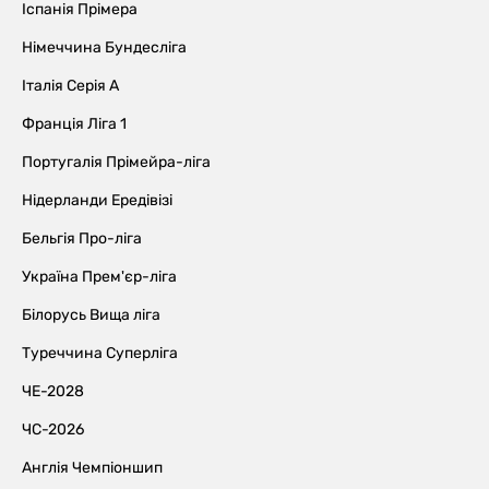
Іспанія Прімера
Німеччина Бундесліга
Італія Серія А
Франція Ліга 1
Португалія Прімейра-ліга
Нідерланди Ередівізі
Бельгія Про-ліга
Україна Прем'єр-ліга
Білорусь Вища ліга
Туреччина Суперліга
ЧЕ-2028
ЧС-2026
Англія Чемпіоншип