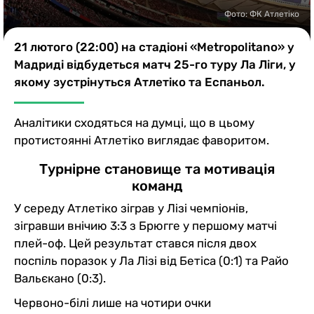
Казино
Фото: ФК Атлетіко
21 лютого (22:00) на стадіоні «Metropolitano» у
Мадриді відбудеться матч 25-го туру Ла Ліги, у
якому зустрінуться Атлетіко та Еспаньол.
Аналітики сходяться на думці, що в цьому
протистоянні Атлетіко виглядає фаворитом.
Турнірне становище та мотивація
команд
У середу Атлетіко зіграв у Лізі чемпіонів,
зігравши внічию 3:3 з Брюгге у першому матчі
плей-оф. Цей результат стався після двох
поспіль поразок у Ла Лізі від Бетіса (0:1) та Райо
Вальєкано (0:3).
Червоно-білі лише на чотири очки