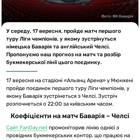
Казино
Фото: ФК Баварія
У середу, 17 вересня, пройде матч першого
туру Ліги чемпіонів, у якому зустрінуться
німецька Баварія та англійський Челсі.
Пропонуємо наш прогноз на матч та розбір
букмекерської лінії цього поєдинку.
17 вересня на стадіоні «Альянц Арена» у Мюнхені
пройде поєдинок першого туру Ліги чемпіонів, у
якому Баварія зустрінеться з Челсі. Зустріч
розпочнеться о 22:00 за київським часом.
Коефіцієнти на матч Баварія – Челсі
Сайт FanDay.net
промоніторив лінію однієї з
провідних букмекерських контор, що працює на