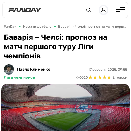
UK
RU
Англія
FanDay
Новини футболу
Баварія – Челсі: прогноз на матч першого туру Ліги чемпіонів
Іспанія
Баварія – Челсі: прогноз на
матч першого туру Ліги
Німеччина
чемпіонів
Італія
Франція
Павло Клименко
17 вересня 2025, 09:55
★
★
★
★
★
★
★
★
★
★
Лига чемпионов
520
2 голоси
Україна
ЛЧ
ЛЕ
ЧЕ-2028
Букмекери