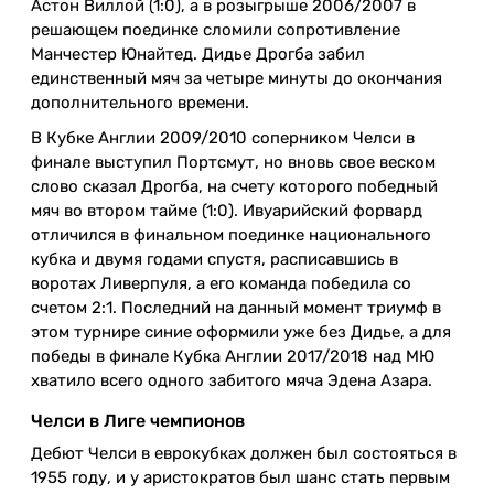
Астон Виллой (1:0), а в розыгрыше 2006/2007 в
решающем поединке сломили сопротивление
Манчестер Юнайтед. Дидье Дрогба забил
единственный мяч за четыре минуты до окончания
дополнительного времени.
В Кубке Англии 2009/2010 соперником Челси в
финале выступил Портсмут, но вновь свое веском
слово сказал Дрогба, на счету которого победный
мяч во втором тайме (1:0). Ивуарийский форвард
отличился в финальном поединке национального
кубка и двумя годами спустя, расписавшись в
воротах Ливерпуля, а его команда победила со
счетом 2:1. Последний на данный момент триумф в
этом турнире синие оформили уже без Дидье, а для
победы в финале Кубка Англии 2017/2018 над МЮ
хватило всего одного забитого мяча Эдена Азара.
Челси в Лиге чемпионов
Дебют Челси в еврокубках должен был состояться в
1955 году, и у аристократов был шанс стать первым