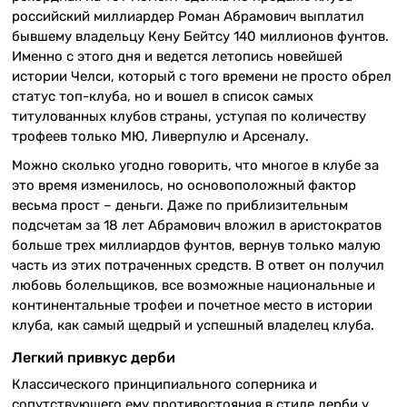
российский миллиардер Роман Абрамович выплатил
бывшему владельцу Кену Бейтсу 140 миллионов фунтов.
Именно с этого дня и ведется летопись новейшей
истории Челси, который с того времени не просто обрел
статус топ-клуба, но и вошел в список самых
титулованных клубов страны, уступая по количеству
трофеев только МЮ, Ливерпулю и Арсеналу.
Можно сколько угодно говорить, что многое в клубе за
это время изменилось, но основоположный фактор
весьма прост – деньги. Даже по приблизительным
подсчетам за 18 лет Абрамович вложил в аристократов
больше трех миллиардов фунтов, вернув только малую
часть из этих потраченных средств. В ответ он получил
любовь болельщиков, все возможные национальные и
континентальные трофеи и почетное место в истории
клуба, как самый щедрый и успешный владелец клуба.
Легкий привкус дерби
Классического принципиального соперника и
сопутствующего ему противостояния в стиле дерби у