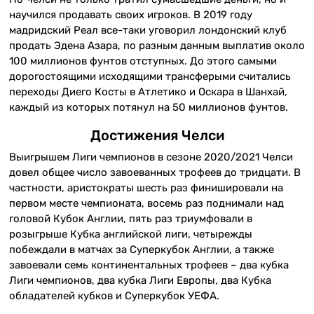
научился продавать своих игроков. В 2019 году
мадридский Реал все-таки уговорил лондонский клуб
продать Эдена Азара, по разным данным выплатив около
100 миллионов фунтов отступных. До этого самыми
дорогостоящими исходящими трансферыми считались
переходы Диего Косты в Атлетико и Оскара в Шанхай,
каждый из которых потянул на 50 миллионов фунтов.
Достижения Челси
Выигрышем Лиги чемпионов в сезоне 2020/2021 Челси
довел общее число завоеванных трофеев до тридцати. В
частности, аристократы шесть раз финишировали на
первом месте чемпионата, восемь раз поднимали над
головой Кубок Англии, пять раз триумфовали в
розыгрыше Кубка английской лиги, четырежды
побеждали в матчах за Суперкубок Англии, а также
завоевали семь континентальных трофеев – два кубка
Лиги чемпионов, два кубка Лиги Европы, два Кубка
обладателей кубков и Суперкубок УЕФА.