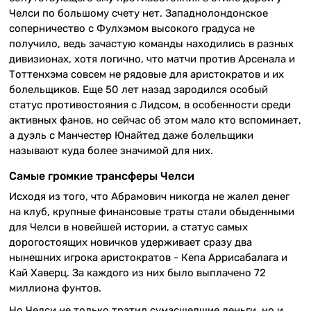
Челси по большому счету нет. Западнолондонское
соперничество с Фулхэмом высокого градуса не
получило, ведь зачастую команды находились в разных
дивизионах, хотя логично, что матчи против Арсенала и
Тоттенхэма совсем не рядовые для аристократов и их
болельщиков. Еще 50 лет назад зародился особый
статус противостояния с Лидсом, в особенности среди
активных фанов, но сейчас об этом мало кто вспоминает,
а дуэль с Манчестер Юнайтед даже болельщики
называют куда более значимой для них.
Самые громкие трансферы Челси
Исходя из того, что Абрамович никогда не жалел денег
на клуб, крупные финансовые траты стали обыденными
для Челси в новейшей истории, а статус самых
дорогостоящих новичков удерживает сразу два
нынешних игрока аристократов - Кепа Аррисабалага и
Кай Хаверц. За каждого из них было выплачено 72
миллиона фунтов.
Но Челси не только тратил сумасшедшие деньги, но и