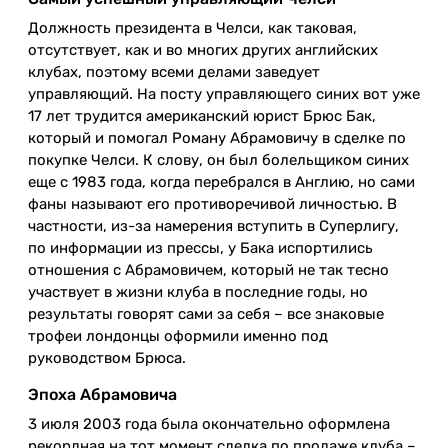
Должность президента в Челси, как таковая,
отсутствует, как и во многих других английских
клубах, поэтому всеми делами заведует
управляющий. На посту управляющего синих вот уже
17 лет трудится американский юрист Брюс Бак,
который и помогал Роману Абрамовичу в сделке по
покупке Челси. К слову, он был болельщиком синих
еще с 1983 года, когда перебрался в Англию, но сами
фаны называют его противоречивой личностью. В
частности, из-за намерения вступить в Суперлигу,
по информации из прессы, у Бака испортились
отношения с Абрамовичем, который не так тесно
участвует в жизни клуба в последние годы, но
результаты говорят сами за себя – все знаковые
трофеи лондонцы оформили именно под
руководством Брюса.
Эпоха Абрамовича
3 июля 2003 года была окончательно оформлена
рекордная на тот момент сделка по продаже клуба –