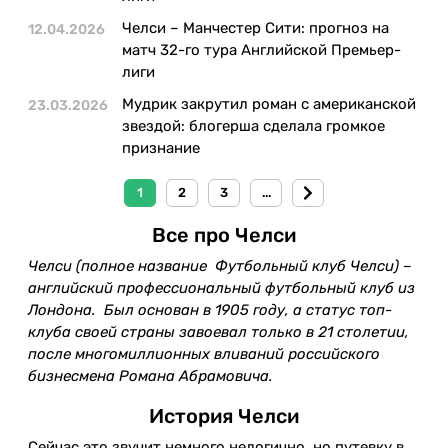
Челси – Манчестер Сити: прогноз на
12.04.2026
матч 32-го тура Английской Премьер-
лиги
Мудрик закрутил роман с американской
23.03.2026
звездой: блогерша сделала громкое
признание
1
2
3
...
Все про Челси
Челси (полное название Футбольный клуб Челси) –
английский профессиональный футбольный клуб из
Лондона. Был основан в 1905 году, а статус топ-
клуба своей страны завоевал только в 21 столетии,
после многомиллионных вливаний российского
бизнесмена Романа Абрамовича.
История Челси
Сейчас это звучит немного нелогично, но путевку в