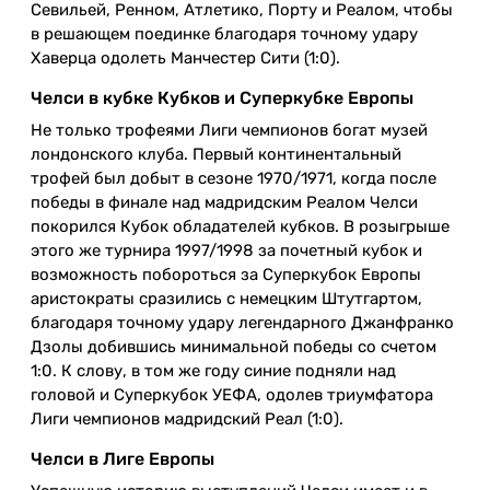
Севильей, Ренном, Атлетико, Порту и Реалом, чтобы
в решающем поединке благодаря точному удару
Хаверца одолеть Манчестер Сити (1:0).
Челси в кубке Кубков и Суперкубке Европы
Не только трофеями Лиги чемпионов богат музей
лондонского клуба. Первый континентальный
трофей был добыт в сезоне 1970/1971, когда после
победы в финале над мадридским Реалом Челси
покорился Кубок обладателей кубков. В розыгрыше
этого же турнира 1997/1998 за почетный кубок и
возможность побороться за Суперкубок Европы
аристократы сразились с немецким Штутгартом,
благодаря точному удару легендарного Джанфранко
Дзолы добившись минимальной победы со счетом
1:0. К слову, в том же году синие подняли над
головой и Суперкубок УЕФА, одолев триумфатора
Лиги чемпионов мадридский Реал (1:0).
Челси в Лиге Европы