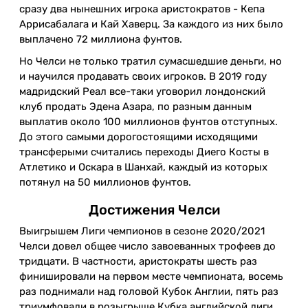
сразу два нынешних игрока аристократов - Кепа
Аррисабалага и Кай Хаверц. За каждого из них было
выплачено 72 миллиона фунтов.
Но Челси не только тратил сумасшедшие деньги, но
и научился продавать своих игроков. В 2019 году
мадридский Реал все-таки уговорил лондонский
клуб продать Эдена Азара, по разным данным
выплатив около 100 миллионов фунтов отступных.
До этого самыми дорогостоящими исходящими
трансферыми считались переходы Диего Косты в
Атлетико и Оскара в Шанхай, каждый из которых
потянул на 50 миллионов фунтов.
Достижения Челси
Выигрышем Лиги чемпионов в сезоне 2020/2021
Челси довел общее число завоеванных трофеев до
тридцати. В частности, аристократы шесть раз
финишировали на первом месте чемпионата, восемь
раз поднимали над головой Кубок Англии, пять раз
триумфовали в розыгрыше Кубка английской лиги,