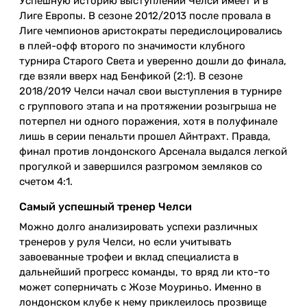
Успешную историю выступлений Челси имеет и в
Лиге Европы. В сезоне 2012/2013 после провала в
Лиге чемпионов аристократы передислоцировались
в плей-офф второго по значимости клубного
турнира Старого Света и уверенно дошли до финала,
где взяли вверх над Бенфикой (2:1). В сезоне
2018/2019 Челси начал свои выступления в турнире
с группового этапа и на протяжении розыгрыша не
потерпел ни одного поражения, хотя в полуфинале
лишь в серии пенальти прошел Айнтрахт. Правда,
финал против лондонского Арсенала выдался легкой
прогулкой и завершился разгромом земляков со
счетом 4:1.
Самый успешный тренер Челси
Можно долго анализировать успехи различных
тренеров у руля Челси, но если учитывать
завоеванные трофеи и вклад специалиста в
дальнейший прогресс команды, то вряд ли кто-то
может соперничать с Жозе Моуриньо. Именно в
лондонском клубе к нему приклеилось прозвище