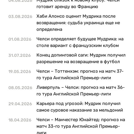
04.08.2026
Казино
готовит аренду во Францию
Хаби Алонсо оценит Мудрика после
03.08.2026
возвращения: судьба украинца еще не
определена
Челси определяет будущее Мудрика: на
01.08.2026
столе вариант с французским клубом
Конец допинговой саги: Мудрик получил
31.07.2026
разрешение на возвращение в футбол
Челси – Тоттенхэм: прогноз на матч 37-
19.05.2026
го тура Английской Премьер-лиги
Ливерпуль – Челси: прогноз на матч 36-
08.05.2026
го тура Английской Премьер-лиги
Карьера под угрозой: Мудрик получил
29.04.2026
самое суровое наказание за мельдоний
Челси – Манчестер Юнайтед: прогноз на
18.04.2026
матч 33-го тура Английской Премьер-
лиги