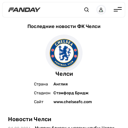
Англия
Последние новости ФК Челси
Испания
Германия
Италия
Франция
Челси
Украина
Страна
Англия
ЛЧ
Стадион
Стэмфорд Бридж
ЛЕ
Сайт
www.chelseafc.com
ЧЕ-2028
Новости Челси
Букмекеры
Мудрик близок к новому клубу: Челси