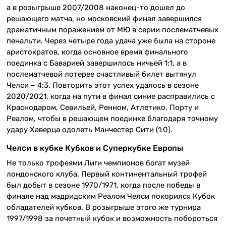
а в розыгрыше 2007/2008 наконец-то дошел до
решающего матча, но московский финал завершился
драматичным поражением от МЮ в серии послематчевых
пенальти. Через четыре года удача уже была на стороне
аристократов, когда основное время финального
поединка с Баварией завершилось ничьей 1:1, а в
послематчевой лотерее счастливый билет вытянул
Челси – 4:3. Повторить этот успех удалось в сезоне
2020/2021, когда на пути в финал синие расправились с
Краснодаром, Севильей, Ренном, Атлетико, Порту и
Реалом, чтобы в решающем поединке благодаря точному
удару Хаверца одолеть Манчестер Сити (1:0).
Челси в кубке Кубков и Суперкубке Европы
Не только трофеями Лиги чемпионов богат музей
лондонского клуба. Первый континентальный трофей
был добыт в сезоне 1970/1971, когда после победы в
финале над мадридским Реалом Челси покорился Кубок
обладателей кубков. В розыгрыше этого же турнира
1997/1998 за почетный кубок и возможность побороться