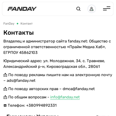
UK
RU
Англия
FanDay
Контакт
Испания
Контакты
Германия
Владелец и администратор сайта fanday.net: Общество с
ограниченной ответственностью «Прайм Медиа Хаб»,
Италия
ЕГРПОУ 45862103
Франция
Юридический адрес: ул. Молодежная, 34, с. Травневе,
Александрийский р-н, Кировоградская обл., 28061
Украина
📩 По поводу рекламы пишите нам на электронную почту
ЛЧ
– ads@fanday.net
ЛЕ
📩 По поводу авторских прав – dmca@fanday.net
📩 По общим вопросам -
info@fanday.net
ЧЕ-2028
☎️ Телефон: +380994892331
Букмекеры