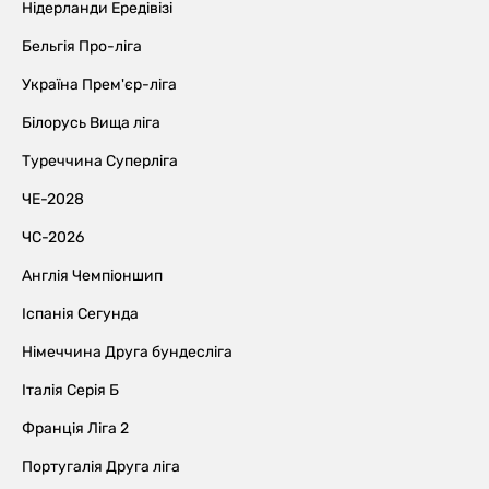
Нідерланди Ередівізі
Бельгія Про-ліга
Україна Прем'єр-ліга
Білорусь Вища ліга
Туреччина Суперліга
ЧЕ-2028
ЧС-2026
Англія Чемпіоншип
Іспанія Сегунда
Німеччина Друга бундесліга
Італія Серія Б
Франція Ліга 2
Португалія Друга ліга