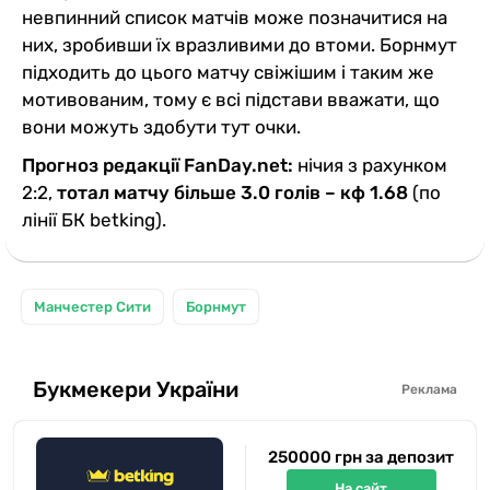
невпинний список матчів може позначитися на
них, зробивши їх вразливими до втоми. Борнмут
підходить до цього матчу свіжішим і таким же
мотивованим, тому є всі підстави вважати, що
вони можуть здобути тут очки.
Прогноз редакції FanDay.net:
нічия з рахунком
2:2,
тотал матчу більше 3.0 голів – кф 1.68
(по
лінії БК betking).
Манчестер Сити
Борнмут
Букмекери України
Реклама
250000 грн за депозит
На сайт