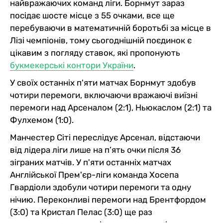
найвражаючих команд ліги. Борнмут зараз
посідає шосте місце з 55 очками, все ще
перебуваючи в математичній боротьбі за місце в
Лізі чемпіонів, тому сьогоднішній поєдинок є
цікавим з погляду ставок, які пропонують
букмекерські контори України
.
У своїх останніх п'яти матчах Борнмут здобув
чотири перемоги, включаючи вражаючі виїзні
перемоги над Арсеналом (2:1), Ньюкаслом (2:1) та
Фулхемом (1:0).
Манчестер Сіті переслідує Арсенал, відстаючи
від лідера ліги лише на п’ять очки після 36
зіграних матчів. У п'яти останніх матчах
Англійської Прем'єр-ліги команда Хосепа
Гвардіоли здобули чотири перемоги та одну
нічию. Переконливі перемоги над Брентфордом
(3:0) та Кристал Пелас (3:0) ще раз