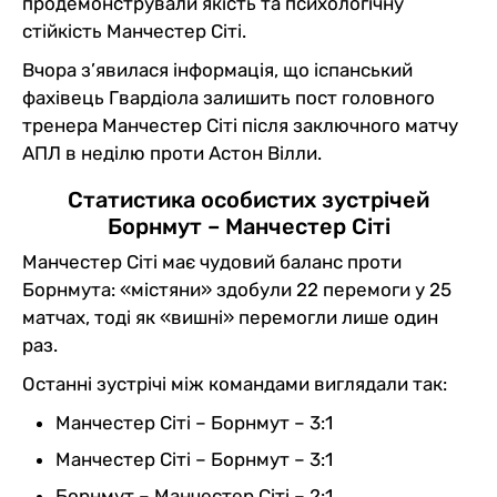
продемонстрували якість та психологічну
стійкість Манчестер Сіті.
Вчора з’явилася інформація, що іспанський
фахівець Гвардіола залишить пост головного
тренера Манчестер Сіті після заключного матчу
АПЛ в неділю проти Астон Вілли.
Статистика особистих зустрічей
Борнмут – Манчестер Сіті
Манчестер Сіті має чудовий баланс проти
Борнмута: «містяни» здобули 22 перемоги у 25
матчах, тоді як «вишні» перемогли лише один
раз.
Останні зустрічі між командами виглядали так:
Манчестер Сіті – Борнмут – 3:1
Манчестер Сіті – Борнмут – 3:1
Борнмут – Манчестер Сіті – 2:1