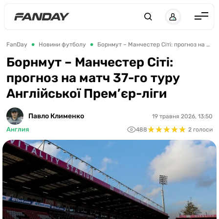
UK
RU
Англія
FanDay
Новини футболу
Борнмут – Манчестер Сіті: прогноз на матч 37-го туру Англійської Прем’єр-ліги
Іспанія
Борнмут – Манчестер Сіті:
прогноз на матч 37-го туру
Німеччина
Англійської Прем’єр-ліги
Італія
Франція
Павло Клименко
19 травня 2026, 13:50
★
★
★
★
★
★
★
★
★
★
Англия
488
2 голоси
Україна
ЛЧ
ЛЕ
ЧЕ-2028
Букмекери