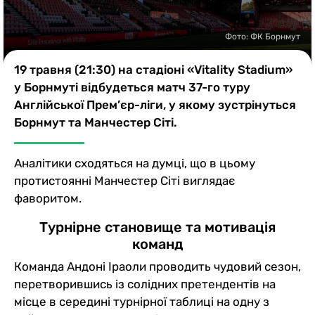
Казино
Фото: ФК Борнмут
19 травня (21:30) на стадіоні «Vitality Stadium»
у Борнмуті відбудеться матч 37-го туру
Англійської Прем’єр-ліги, у якому зустрінуться
Борнмут та Манчестер Сіті.
Аналітики сходяться на думці, що в цьому
протистоянні Манчестер Сіті виглядає
фаворитом.
Турнірне становище та мотивація
команд
Команда Андоні Іраоли проводить чудовий сезон,
перетворившись із солідних претендентів на
місце в середині турнірної таблиці на одну з