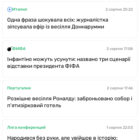
Италия
2 серпня 20:22
Одна фраза шокувала всіх: журналістка
зіпсувала ефір із весілля Доннарумми
ФИФА
2 серпня 17:58
Інфантіно можуть усунути: названо три сценарії
відставки президента ФІФА
Португалия
2 серпня 17:46
Розкішне весілля Роналду: заброньовано собор і
п'ятизірковий готель
Лига конференций
1 серпня 22:03
Народився без руки, але увійшов в історію: