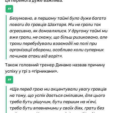
ця перемога дуже важлива.
Безумовно, в першому таймі було дуже багато
поваги до гравців Шахтаря. Ми не грали так
агресивно, як домовлялися. У другому таймі ми
вже грали, не скажу, що більш ризиковано, але
трохи перебудували взаємодії на полі при
організації оборони, особливо коли суперник
починав атаки від воріт».
Також головний тренер Динамо назвав причину
успіху у грі з «гірниками».
«Ще перед грою ми акцентували увагу гравців
на тому, що успіх дається сміливим, для цього
треба бути рішучим, бути першим на мʼячі,
треба бути впевненими у своїх діях, грати без