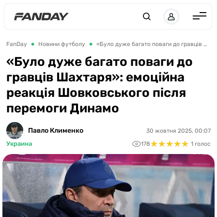
UK
RU
Англія
FanDay
Новини футболу
«Було дуже багато поваги до гравців Шахтаря»: емоційна реакція Шовковського після перемоги Динамо
Іспанія
«Було дуже багато поваги до
гравців Шахтаря»: емоційна
Німеччина
реакція Шовковського після
Італія
перемоги Динамо
Франція
Україна
Павло Клименко
30 жовтня 2025, 00:07
★
★
★
★
★
★
★
★
★
★
Украина
178
1 голос
ЛЧ
ЛЕ
ЧЕ-2028
Букмекери