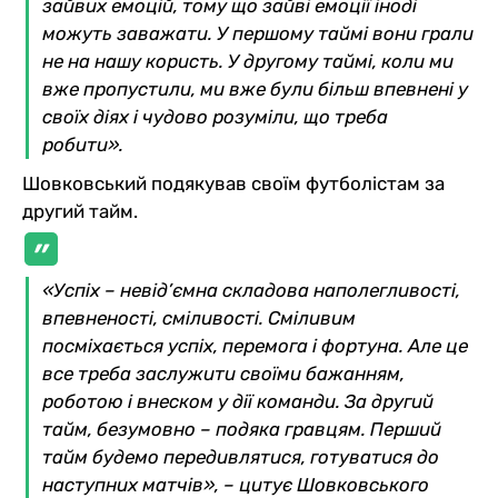
зайвих емоцій, тому що зайві емоції іноді
можуть заважати. У першому таймі вони грали
не на нашу користь. У другому таймі, коли ми
вже пропустили, ми вже були більш впевнені у
своїх діях і чудово розуміли, що треба
робити».
Шовковський подякував своїм футболістам за
другий тайм.
«Успіх – невід’ємна складова наполегливості,
впевненості, сміливості. Сміливим
посміхається успіх, перемога і фортуна. Але це
все треба заслужити своїми бажанням,
роботою і внеском у дії команди. За другий
тайм, безумовно – подяка гравцям. Перший
тайм будемо передивлятися, готуватися до
наступних матчів», – цитує Шовковського