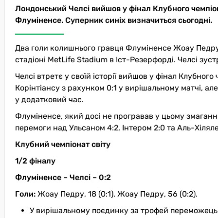
Лондонський Челсі вийшов у фінал Клубного чемпіо
Флуміненсе. Суперник синіх визначиться сьогодні.
Два голи колишнього гравця Флуміненсе Жоау Педру з
стадіоні MetLife Stadium в Іст-Резерфорді. Челсі зу
Челсі втретє у своїй історії вийшов у фінал Клубного
Корінтіансу з рахунком 0:1 у вирішальному матчі, ал
у додатковий час.
Флуміненсе, який досі не програвав у цьому змаганні
перемоги над Ульсаном 4:2, Інтером 2:0 та Аль-Хілялем
Клубний чемпіонат світу
1/2 фіналу
Флуміненсе – Челсі – 0:2
Голи:
Жоау Педру, 18 (0:1). Жоау Педру, 56 (0:2).
У вирішальному поєдинку за трофей переможець