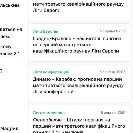
матч третього кваліфікаційного раунду
ильським
Ліги Європи
удеться на
Лига Европы
6 серпня 09:33
алом.
Градец-Кралове – Бешикташ: прогноз
на перший матч третього
ькому
кваліфікаційного раунду Ліги Європи
унком 2:1
0,
Лига конференций
6 серпня 09:05
Динамо – Карабах: прогноз на перший
матч третього кваліфікаційного раунду
Ліги конференцій
Лига чемпионов
5 серпня 10:51
Фенербахче – Штурм: прогноз на
перший матч третього кваліфікаційного
л Мадрид
раунду Ліги чемпіонів