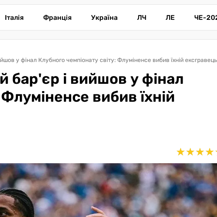
Італія
Франція
Україна
ЛЧ
ЛЕ
ЧЕ-20
ийшов у фінал Клубного чемпіонату світу: Флуміненсе вибив їхній ексгравець
 бар'єр і вийшов у фінал
 Флуміненсе вибив їхній
★
★
★
★
★
★
★
★