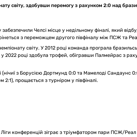
нату світу, здобувши перемогу з рахунком 2:0 над браз
абезпечили Челсі місце у недільному фіналі, який відб
стрінеться з переможцем другого півфіналу між ПСЖ та Ре
 чемпіонату світу. У 2012 році команда програла бразильс
е у 2022 році здобула трофей, обігравши Палмейрас з рах
 (нічиї з Борусією Дортмунд 0:0 та Мамелоді Сандаунс 0:
 2:1), прощається з турніром у півфіналі.
 Ліги конференцій зіграє з тріумфатором пари ПСЖ/Реа