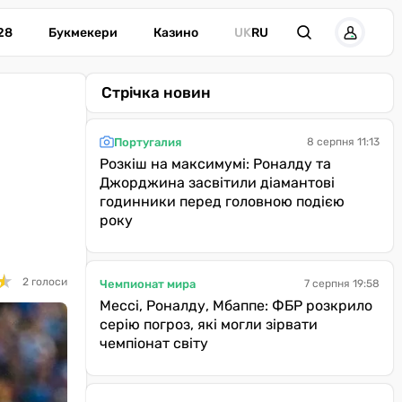
28
Букмекери
Казино
UK
RU
Стрічка новин
Португалия
8 серпня 11:13
Розкіш на максимумі: Роналду та
Джорджина засвітили діамантові
годинники перед головною подією
року
★
★
2 голоси
Чемпионат мира
7 серпня 19:58
Мессі, Роналду, Мбаппе: ФБР розкрило
серію погроз, які могли зірвати
чемпіонат світу