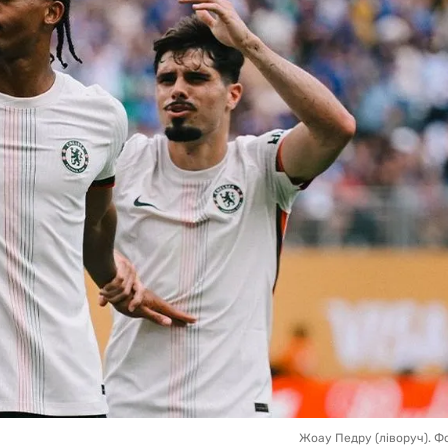
Жоау Педру (ліворуч). Ф