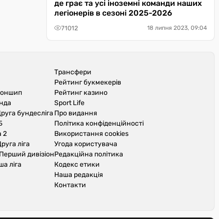
де грає та усі іноземні команди наших
легіонерів в сезоні 2025-2026
71012
18 липня 2023, 09:04
Трансфери
Рейтинг букмекерів
іоншип
Рейтинг казино
унда
Sport Life
руга бундесліга
Про видання
Б
Політика конфіденційності
 2
Використання cookies
руга ліга
Угода користувача
Перший дивізіон
Редакційна політика
ша ліга
Кодекс етики
Наша редакція
Контакти