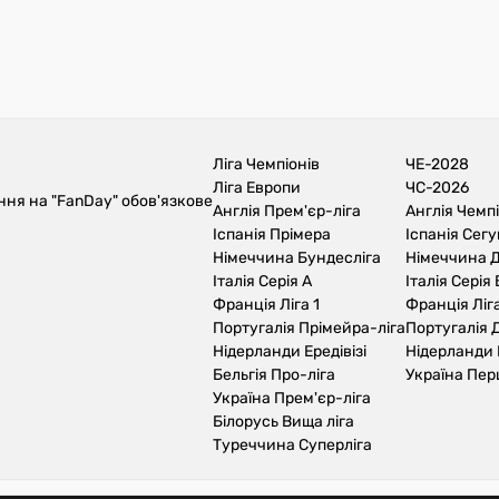
Ліга Чемпіонів
ЧЕ-2028
Ліга Европи
ЧС-2026
ння на "FanDay" обов'язкове
Англія Прем'єр-ліга
Англія Чемп
Іспанія Прімера
Іспанія Сег
Німеччина Бундесліга
Німеччина Д
Італія Серія А
Італія Серія 
Франція Ліга 1
Франція Ліга
Португалія Прімейра-ліга
Португалія Д
Нідерланди Ередівізі
Нідерланди 
Бельгія Про-ліга
Україна Пер
Україна Прем'єр-ліга
Білорусь Вища ліга
Туреччина Суперліга