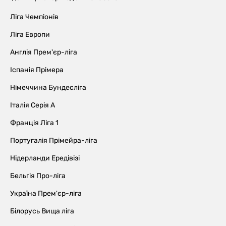
Ліга Чемпіонів
Ліга Европи
Англія Прем'єр-ліга
Іспанія Прімера
Німеччина Бундесліга
Італія Серія А
Франція Ліга 1
Португалія Прімейра-ліга
Нідерланди Ередівізі
Бельгія Про-ліга
Україна Прем'єр-ліга
Білорусь Вища ліга