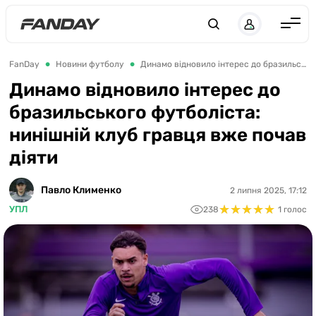
UK
RU
Англія
FanDay
Новини футболу
Динамо відновило інтерес до бразильського футболіста: нинішній клуб гравця вже почав діяти
Іспанія
Динамо відновило інтерес до
бразильського футболіста:
Німеччина
нинішній клуб гравця вже почав
Італія
діяти
Франція
Україна
Павло Клименко
2 липня 2025, 17:12
★
★
★
★
★
★
★
★
★
★
УПЛ
238
1 голос
ЛЧ
ЛЕ
ЧЕ-2028
Букмекери