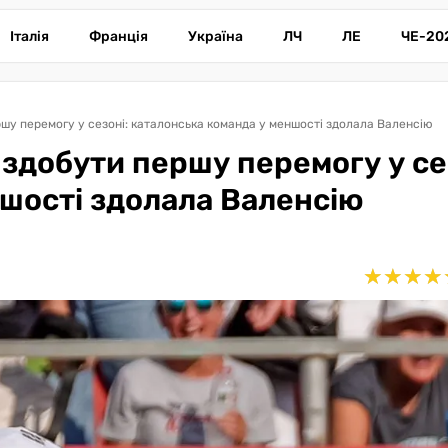
Італія
Франція
Україна
ЛЧ
ЛЕ
ЧЕ-20
ршу перемогу у сезоні: каталонська команда у меншості здолала Валенсію
 здобути першу перемогу у се
шості здолала Валенсію
★
★
★
★
★
★
★
★