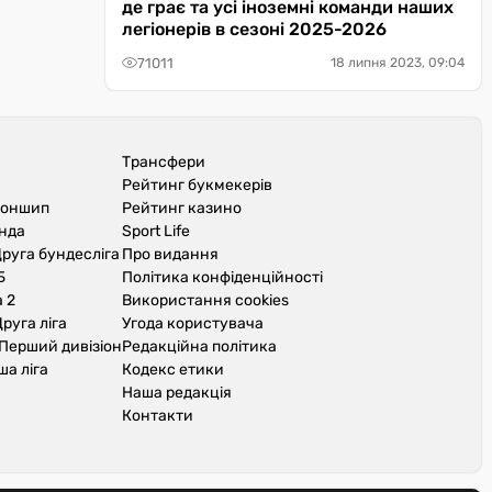
де грає та усі іноземні команди наших
легіонерів в сезоні 2025-2026
71011
18 липня 2023, 09:04
Трансфери
Рейтинг букмекерів
іоншип
Рейтинг казино
унда
Sport Life
руга бундесліга
Про видання
Б
Політика конфіденційності
 2
Використання cookies
руга ліга
Угода користувача
Перший дивізіон
Редакційна політика
ша ліга
Кодекс етики
Наша редакція
Контакти