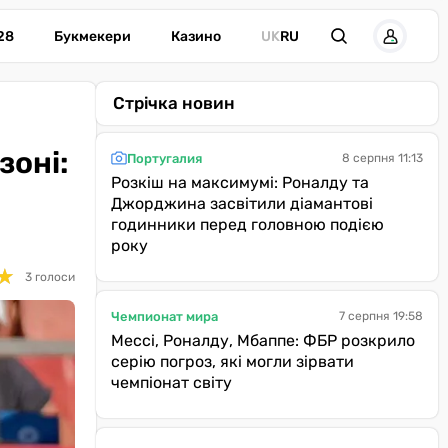
28
Букмекери
Казино
UK
RU
Стрічка новин
зоні:
Португалия
8 серпня 11:13
Розкіш на максимумі: Роналду та
Джорджина засвітили діамантові
годинники перед головною подією
року
★
★
3 голоси
Чемпионат мира
7 серпня 19:58
Мессі, Роналду, Мбаппе: ФБР розкрило
серію погроз, які могли зірвати
чемпіонат світу