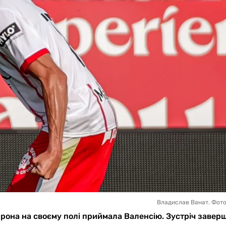
Владислав Ванат. Фот
Жирона на своєму полі приймала Валенсію. Зустріч заве