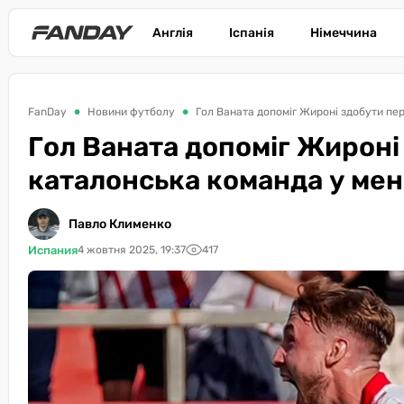
Англія
Іспанія
Німеччина
FanDay
Новини футболу
Гол Ваната допоміг Жироні здобути пе
Гол Ваната допоміг Жироні
каталонська команда у мен
Павло Клименко
Испания
4 жовтня 2025, 19:37
417