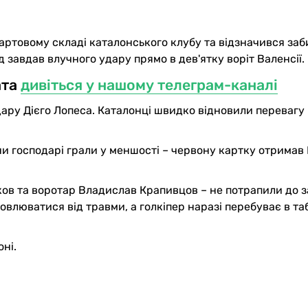
ртовому складі каталонського клубу та відзначився за
 завдав влучного удару прямо в дев'ятку воріт Валенсії.
ата
дивіться у нашому телеграм-каналі
дару Дієго Лопеса. Каталонці швидко відновили перевагу 
ни господарі грали у меншості – червону картку отримав 
нков та воротар Владислав Крапивцов – не потрапили до 
влюватися від травми, а голкіпер наразі перебуває в та
ні.