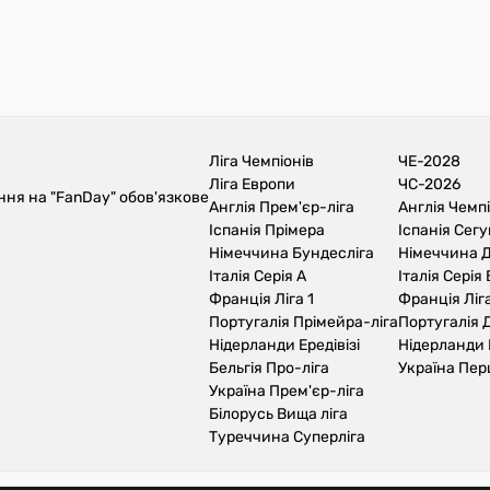
Ліга Чемпіонів
ЧЕ-2028
Ліга Европи
ЧС-2026
ння на "FanDay" обов'язкове
Англія Прем'єр-ліга
Англія Чемп
Іспанія Прімера
Іспанія Сег
Німеччина Бундесліга
Німеччина Д
Італія Серія А
Італія Серія 
Франція Ліга 1
Франція Ліга
Португалія Прімейра-ліга
Португалія Д
Нідерланди Ередівізі
Нідерланди 
Бельгія Про-ліга
Україна Пер
Україна Прем'єр-ліга
Білорусь Вища ліга
Туреччина Суперліга