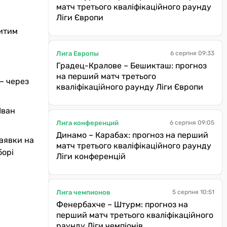
матч третього кваліфікаційного раунду
Ліги Європи
битим
Лига Европы
6 серпня 09:33
Градец-Кралове – Бешикташ: прогноз
на перший матч третього
– через
кваліфікаційного раунду Ліги Європи
Іван
Лига конференций
6 серпня 09:05
Динамо – Карабах: прогноз на перший
заявки на
матч третього кваліфікаційного раунду
борі
Ліги конференцій
Лига чемпионов
5 серпня 10:51
Фенербахче – Штурм: прогноз на
перший матч третього кваліфікаційного
раунду Ліги чемпіонів