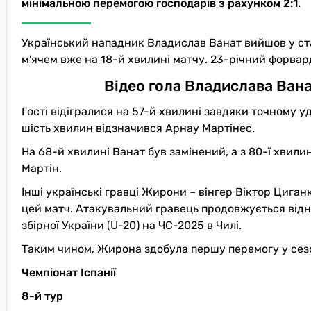
мінімальною перемогою господарів з рахунком 2:1.
Український нападник Владислав Ванат вийшов у ста
м'ячем вже на 18-й хвилині матчу. 23-річний форвард
Відео гола Владислава Ван
Гості відігралися на 57-й хвилині завдяки точному у
шість хвилин відзначився Арнау Мартінес.
На 68-й хвилині Ванат був замінений, а з 80-ї хвили
Мартін.
Інші українські гравці Жирони – вінгер Віктор Цига
цей матч. Атакувальний гравець продовжується відно
збірної України (U-20) на ЧС-2025 в Чилі.
Таким чином, Жирона здобула першу перемогу у сезо
Чемпіонат Іспанії
8-й тур