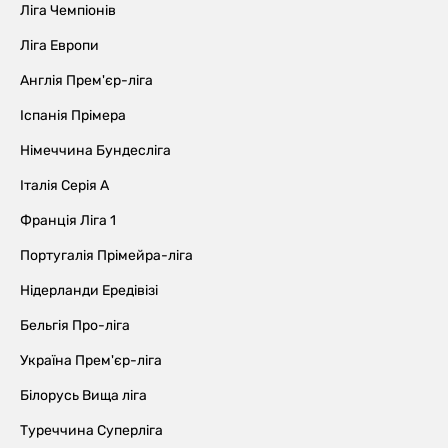
Ліга Чемпіонів
Ліга Европи
Англія Прем'єр-ліга
Іспанія Прімера
Німеччина Бундесліга
Італія Серія А
Франція Ліга 1
Португалія Прімейра-ліга
Нідерланди Ередівізі
Бельгія Про-ліга
Україна Прем'єр-ліга
Білорусь Вища ліга
Туреччина Суперліга