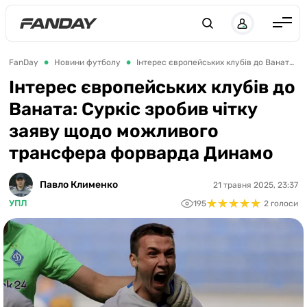
UK
RU
Англія
FanDay
Новини футболу
Інтерес європейських клубів до Ваната: Суркіс зробив чітку заяву щодо можливого трансфера форварда Динамо
Іспанія
Інтерес європейських клубів до
Ваната: Суркіс зробив чітку
Німеччина
заяву щодо можливого
Італія
трансфера форварда Динамо
Франція
Україна
Павло Клименко
21 травня 2025, 23:37
★
★
★
★
★
★
★
★
★
★
УПЛ
195
2 голоси
ЛЧ
ЛЕ
ЧЕ-2028
Букмекери