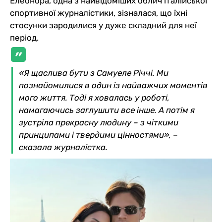
Елеонора, одна з найвідоміших облич італійської
спортивної журналістики, зізналася, що їхні
стосунки зародилися у дуже складний для неї
період.
«Я щаслива бути з Самуеле Річчі. Ми
познайомилися в один із найважчих моментів
мого життя. Тоді я ховалась у роботі,
намагаючись заглушити все інше. А потім я
зустріла прекрасну людину – з чіткими
принципами і твердими цінностями», –
сказала журналістка.