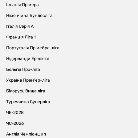
Іспанія Прімера
Німеччина Бундесліга
Італія Серія А
Франція Ліга 1
Португалія Прімейра-ліга
Нідерланди Ередівізі
Бельгія Про-ліга
Україна Прем'єр-ліга
Білорусь Вища ліга
Туреччина Суперліга
ЧЕ-2028
ЧС-2026
Англія Чемпіоншип