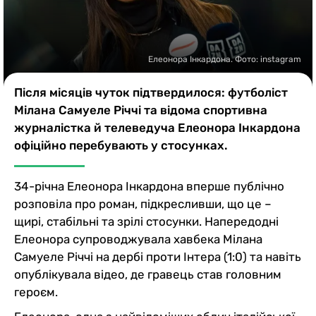
Казино
Елеонора Інкардона. Фото: instagram
Після місяців чуток підтвердилося: футболіст
Мілана Самуеле Річчі та відома спортивна
журналістка й телеведуча Елеонора Інкардона
офіційно перебувають у стосунках.
34-річна Елеонора Інкардона вперше публічно
розповіла про роман, підкресливши, що це –
щирі, стабільні та зрілі стосунки. Напередодні
Елеонора супроводжувала хавбека Мілана
Самуеле Річчі на дербі проти Інтера (1:0) та навіть
опублікувала відео, де гравець став головним
героєм.