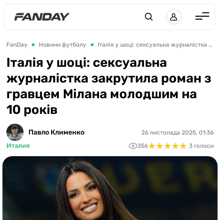
UK
RU
Англія
FanDay
Новини футболу
Італія у шоці: сексуальна журналістка закрутила роман з гравцем Мілана молодшим на 10 років
Іспанія
Італія у шоці: сексуальна
журналістка закрутила роман з
Німеччина
гравцем Мілана молодшим на
Італія
10 років
Франція
Україна
Павло Клименко
26 листопада 2025, 01:36
★
★
★
★
★
★
★
★
★
★
Италия
356
3 голоси
ЛЧ
ЛЕ
ЧЕ-2028
Букмекери