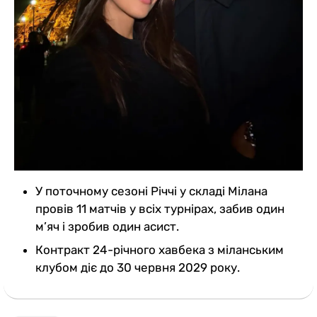
У поточному сезоні Річчі у складі Мілана
провів 11 матчів у всіх турнірах, забив один
м’яч і зробив один асист.
Контракт 24-річного хавбека з міланським
клубом діє до 30 червня 2029 року.