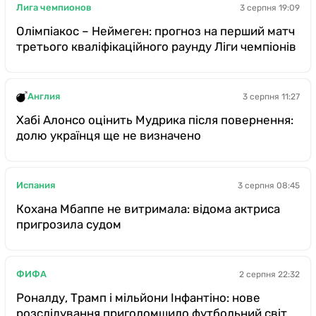
Лига чемпионов
3 серпня 19:09
Олімпіакос – Неймеген: прогноз на перший матч
третього кваліфікаційного раунду Ліги чемпіонів
Англия
3 серпня 11:27
Хабі Алонсо оцінить Мудрика після повернення:
долю українця ще не визначено
Испания
3 серпня 08:45
Кохана Мбаппе не витримала: відома актриса
пригрозила судом
ФИФА
2 серпня 22:32
Роналду, Трамп і мільйони Інфантіно: нове
розслідування приголомшило футбольний світ