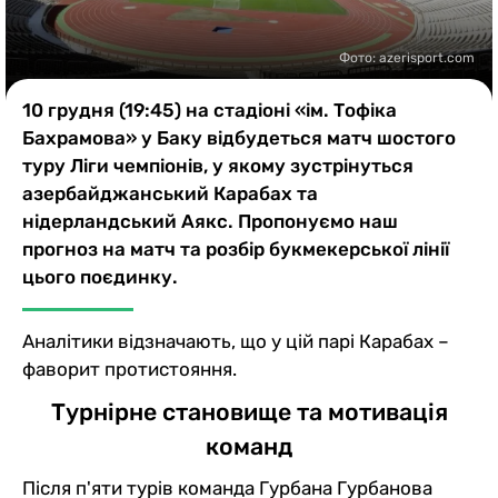
Казино
Фото: azerisport.com
10 грудня (19:45) на стадіоні «ім. Тофіка
Бахрамова» у Баку відбудеться матч шостого
туру Ліги чемпіонів, у якому зустрінуться
азербайджанський Карабах та
нідерландський Аякс. Пропонуємо наш
прогноз на матч та розбір букмекерської лінії
цього поєдинку.
Аналітики відзначають, що у цій парі Карабах –
фаворит протистояння.
Турнірне становище та мотивація
команд
Після п'яти турів команда Гурбана Гурбанова