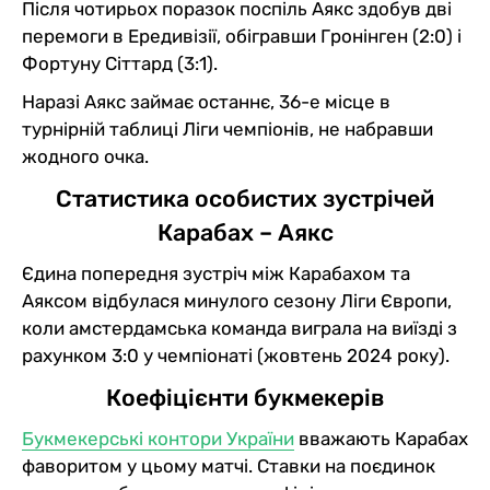
Після чотирьох поразок поспіль Аякс здобув дві
перемоги в Ередивізії, обігравши Гронінген (2:0) і
Фортуну Сіттард (3:1).
Наразі Аякс займає останнє, 36-е місце в
турнірній таблиці Ліги чемпіонів, не набравши
жодного очка.
Статистика особистих зустрічей
Карабах – Аякс
Єдина попередня зустріч між Карабахом та
Аяксом відбулася минулого сезону Ліги Європи,
коли амстердамська команда виграла на виїзді з
рахунком 3:0 у чемпіонаті (жовтень 2024 року).
Коефіцієнти букмекерів
Букмекерські контори України
вважають Карабах
фаворитом у цьому матчі. Ставки на поєдинок