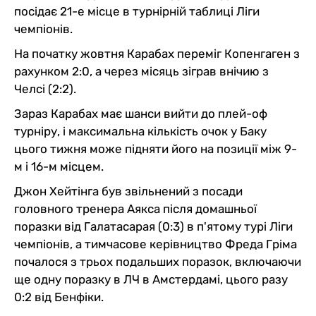
посідає 21-е місце в турнірній таблиці Ліги
чемпіонів.
На початку жовтня Карабах переміг Копенгаген з
рахунком 2:0, а через місяць зіграв внічию з
Челсі (2:2).
Зараз Карабах має шанси вийти до плей-оф
турніру, і максимальна кількість очок у Баку
цього тижня може підняти його на позиції між 9-
м і 16-м місцем.
Джон Хейтінга був звільнений з посади
головного тренера Аякса після домашньої
поразки від Галатасарая (0:3) в п'ятому турі Ліги
чемпіонів, а тимчасове керівництво Фреда Гріма
почалося з трьох подальших поразок, включаючи
ще одну поразку в ЛЧ в Амстердамі, цього разу
0:2 від Бенфіки.