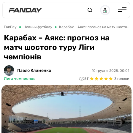
UK
RU
Англія
FanDay
Новини футболу
Карабах – Аякс: прогноз на матч шостого туру Ліги чемпіонів
Іспанія
Карабах – Аякс: прогноз на
матч шостого туру Ліги
Німеччина
чемпіонів
Італія
Франція
Павло Клименко
10 грудня 2025, 00:01
★
★
★
★
★
★
★
★
★
★
Лига чемпионов
511
3 голоси
Україна
ЛЧ
ЛЕ
ЧЕ-2028
Букмекери