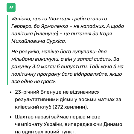
«Звісно, проти Шахтаря треба ставити
Герреро, бо Ярмоленко – не нападник. А щодо
політика [Бленуце] – це питання до Ігоря
Михайловича Суркіса.
Не розумію, навіщо його купували: два
мільйони викинули, а він у запасі сидить. За
рахунку 3:0 могли б випустити. Тоді хоча б на
політичну програму його відправляйте, якщо
все одно не грає».
23-річний Бленуце не відзначився
результативними діями у восьми матчах за
київський клуб (272 хвилини).
Шахтар наразі займає перше місце
чемпіонату України, випереджаючи Динамо
на один заліковий пункт.