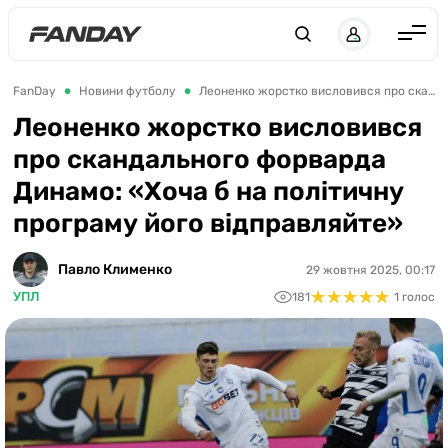
UK
RU
Англія
FanDay
Новини футболу
Леоненко жорстко висловився про скандального форварда Динамо: «Хоча б на політичну програму його відправляйте»
Іспанія
Леоненко жорстко висловився
про скандального форварда
Німеччина
Динамо: «Хоча б на політичну
Італія
програму його відправляйте»
Франція
Україна
Павло Клименко
29 жовтня 2025, 00:17
★
★
★
★
★
★
★
★
★
★
УПЛ
181
1 голос
ЛЧ
ЛЕ
ЧЕ-2028
Букмекери