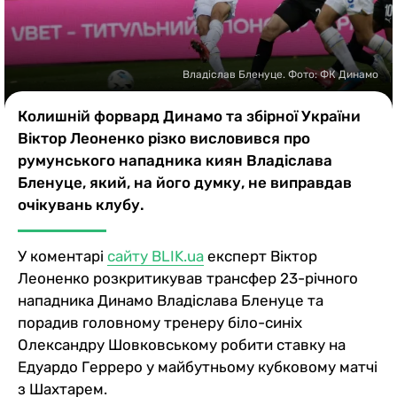
Казино
Владіслав Бленуце. Фото: ФК Динамо
Колишній форвард Динамо та збірної України
Віктор Леоненко різко висловився про
румунського нападника киян Владіслава
Бленуце, який, на його думку, не виправдав
очікувань клубу.
У коментарі
сайту BLIK.ua
експерт Віктор
Леоненко розкритикував трансфер 23-річного
нападника Динамо Владіслава Бленуце та
порадив головному тренеру біло-синіх
Олександру Шовковському робити ставку на
Едуардо Герреро у майбутньому кубковому матчі
з Шахтарем.