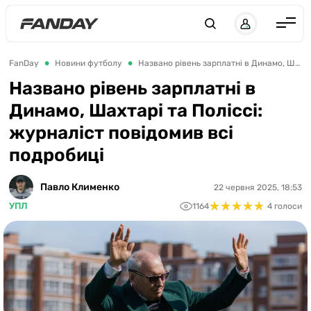
UK
RU
Англія
FanDay
Новини футболу
Названо рівень зарплатні в Динамо, Шахтарі та Поліссі: журналіст повідомив всі подробиці
Іспанія
Названо рівень зарплатні в
Динамо, Шахтарі та Поліссі:
Німеччина
журналіст повідомив всі
Італія
подробиці
Франція
Україна
Павло Клименко
22 червня 2025, 18:53
★
★
★
★
★
★
★
★
★
★
УПЛ
1164
4 голоси
ЛЧ
ЛЕ
ЧЕ-2028
Букмекери