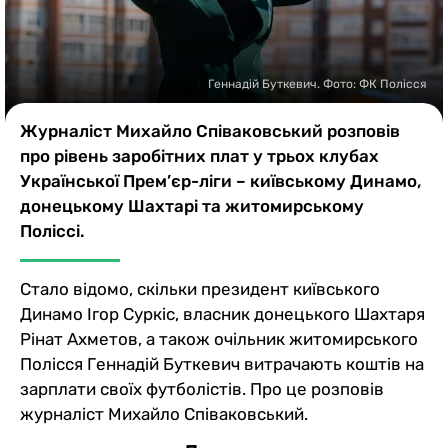
Казино
Геннадій Буткевич. Фото: ФК Полісся
Журналіст Михайло Співаковський розповів
про рівень заробітних плат у трьох клубах
Української Прем’єр-ліги – київському Динамо,
донецькому Шахтарі та житомирському
Поліссі.
Стало відомо, скільки президент київського
Динамо Ігор Суркіс, власник донецького Шахтаря
Рінат Ахметов, а також очільник житомирського
Полісся Геннадій Буткевич витрачають коштів на
зарплати своїх футболістів. Про це розповів
журналіст Михайло Співаковський.