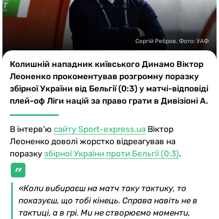
Казино
Сергій Ребров. Фото: УАФ
Колишній нападник київського Динамо Віктор
Леоненко прокоментував розгромну поразку
збірної України від Бельгії (0:3) у матчі-відповіді
плей-оф Ліги націй за право грати в Дивізіоні А.
В інтерв'ю
сайту Sport-express.ua
Віктор
Леоненко доволі жорстко відреагував на
поразку
збірної України проти Бельгії (0:3)
.
«Коли вибираєш на матч таку тактику, то
показуєш, що тобі кінець. Справа навіть не в
тактиці, а в грі. Ми не створюємо моменти,