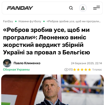
UK
RU
Англія
FanDay
Новини футболу
«Ребров зробив усе, щоб ми програли»: Леоненко виніс жорсткий вердикт збірній Україні за провал з Бельгією
Іспанія
«Ребров зробив усе, щоб ми
програли»: Леоненко виніс
Німеччина
жорсткий вердикт збірній
Італія
Україні за провал з Бельгією
Франція
Україна
Павло Клименко
24 березня 2025, 22:14
★
★
★
★
★
★
★
★
★
★
Сборная Украины
173
1 голос
ЛЧ
ЛЕ
ЧЕ-2028
Букмекери