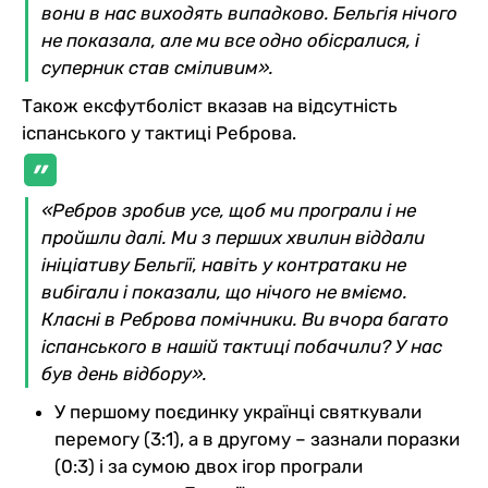
вони в нас виходять випадково. Бельгія нічого
не показала, але ми все одно обісралися, і
суперник став сміливим».
Також ексфутболіст вказав на відсутність
іспанського у тактиці Реброва.
«Ребров зробив усе, щоб ми програли і не
пройшли далі. Ми з перших хвилин віддали
ініціативу Бельгії, навіть у контратаки не
вибігали і показали, що нічого не вміємо.
Класні в Реброва помічники. Ви вчора багато
іспанського в нашій тактиці побачили? У нас
був день відбору».
У першому поєдинку українці святкували
перемогу (3:1), а в другому – зазнали поразки
(0:3) і за сумою двох ігор програли