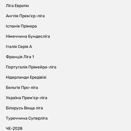
Ліга Европи
Англія Прем'єр-ліга
Іспанія Прімера
Німеччина Бундесліга
Італія Серія А
Франція Ліга 1
Португалія Прімейра-ліга
Нідерланди Ередівізі
Бельгія Про-ліга
Україна Прем'єр-ліга
Білорусь Вища ліга
Туреччина Суперліга
ЧЕ-2028