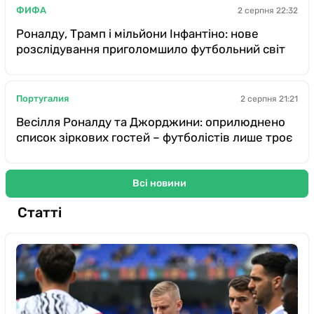
ФИФА
2 серпня 22:32
Роналду, Трамп і мільйони Інфантіно: нове
розслідування приголомшило футбольний світ
Португалия
2 серпня 21:21
Весілля Роналду та Джорджини: оприлюднено
список зіркових гостей – футболістів лише троє
Всі новини
Статті