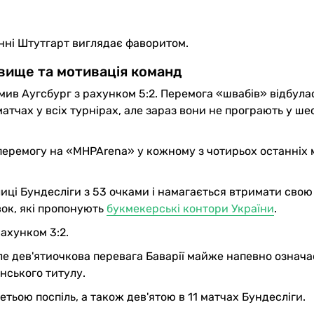
янні Штутгарт виглядає фаворитом.
вище та мотивація команд
мив Аугсбург з рахунком 5:2. Перемога «швабів» відбула
матчах у всіх турнірах, але зараз вони не програють у ше
перемогу на «MHPArena» у кожному з чотирьох останніх 
лиці Бундесліги з 53 очками і намагається втримати свою
вок, які пропонують
букмекерські контори України
.
ахунком 3:2.
е дев'ятиочкова перевага Баварії майже напевно означа
нського титулу.
тьою поспіль, а також дев'ятою в 11 матчах Бундесліги.