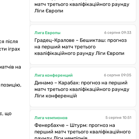
матч третього кваліфікаційного раунду
Ліги Європи
Лига Европы
6 серпня 09:33
Градец-Кралове – Бешикташ: прогноз
ся після
на перший матч третього
сти іграх
кваліфікаційного раунду Ліги Європи
матчів на
Лига конференций
6 серпня 09:05
Динамо – Карабах: прогноз на перший
 позицію,
матч третього кваліфікаційного раунду
Ліги конференцій
є, що
Лига чемпионов
5 серпня 10:51
Фенербахче – Штурм: прогноз на
перший матч третього кваліфікаційного
раунду Ліги чемпіонів