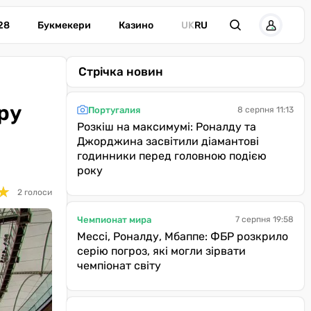
28
Букмекери
Казино
UK
RU
Стрічка новин
ру
Португалия
8 серпня 11:13
Розкіш на максимумі: Роналду та
Джорджина засвітили діамантові
годинники перед головною подією
року
★
★
2 голоси
Чемпионат мира
7 серпня 19:58
Мессі, Роналду, Мбаппе: ФБР розкрило
серію погроз, які могли зірвати
чемпіонат світу