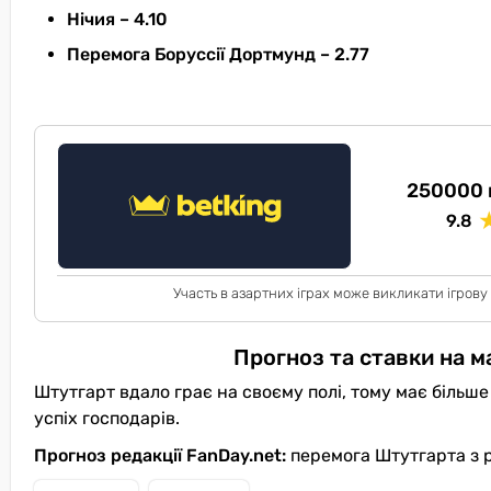
Нічия – 4.10
Перемога Боруссії Дортмунд – 2.77
250000 
9.8
Участь в азартних іграх може викликати ігрову
Прогноз та ставки на м
Штутгарт вдало грає на своєму полі, тому має біль
успіх господарів.
Прогноз редакції FanDay.net:
перемога Штутгарта з 