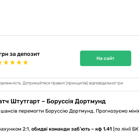
грн за депозит
На сайт
★
★
★
★
★
 залежність. Дотримуйтеся правил (принципів) відповідальної гри
атч Штутгарт – Боруссія Дортмунд
ше шансів перемогти Боруссію Дортмунд. Прогнозуємо мін
рахунком 2:1,
обидві команди заб’ють – кф 1.41
(по лінії БК