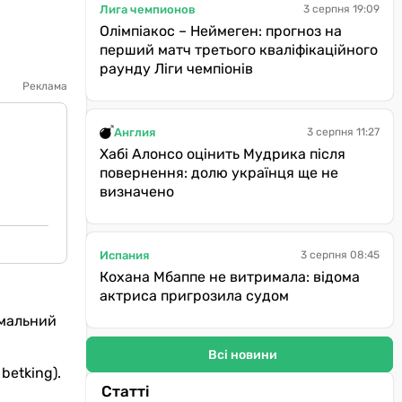
Лига чемпионов
3 серпня 19:09
Олімпіакос – Неймеген: прогноз на
перший матч третього кваліфікаційного
раунду Ліги чемпіонів
Реклама
Англия
3 серпня 11:27
Хабі Алонсо оцінить Мудрика після
повернення: долю українця ще не
визначено
Испания
3 серпня 08:45
Кохана Мбаппе не витримала: відома
актриса пригрозила судом
імальний
Всі новини
 betking).
Статті