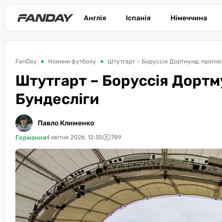
Англія
Іспанія
Німеччина
FanDay
Новини футболу
Штутгарт – Боруссія Дортмунд: прогноз
Штутгарт – Боруссія Дортму
Бундесліги
Павло Клименко
Германия
4 квітня 2026, 12:35
789