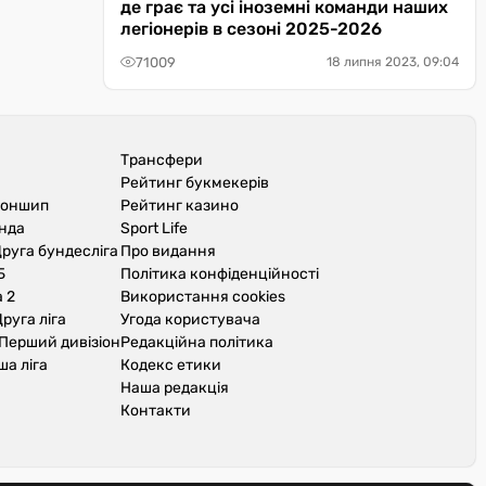
де грає та усі іноземні команди наших
легіонерів в сезоні 2025-2026
71009
18 липня 2023, 09:04
Трансфери
Рейтинг букмекерів
іоншип
Рейтинг казино
унда
Sport Life
руга бундесліга
Про видання
Б
Політика конфіденційності
 2
Використання cookies
руга ліга
Угода користувача
Перший дивізіон
Редакційна політика
ша ліга
Кодекс етики
Наша редакція
Контакти