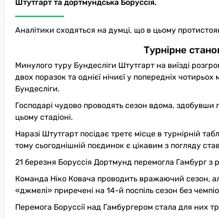
Штутгарт та дортмундська Боруссія.
Аналітики сходяться на думці, що в цьому протисто
Турнірне стано
Минулого туру Бундесліги Штутгарт на виїзді розгро
двох поразок та однієї нічиєї у попередніх чотирьох 
Бундесліги.
Господарі чудово проводять сезон вдома, здобувши 
цьому стадіоні.
Наразі Штутгарт посідає третє місце в турнірній таб
тому сьогоднішній поєдинок є цікавим з погляду ста
21 березня Боруссія Дортмунд перемогла Гамбург з р
Команда Ніко Ковача проводить вражаючий сезон, ал
«джмелі» приречені на 14-й поспіль сезон без чемпіо
Перемога Боруссії над Гамбургером стала для них тре