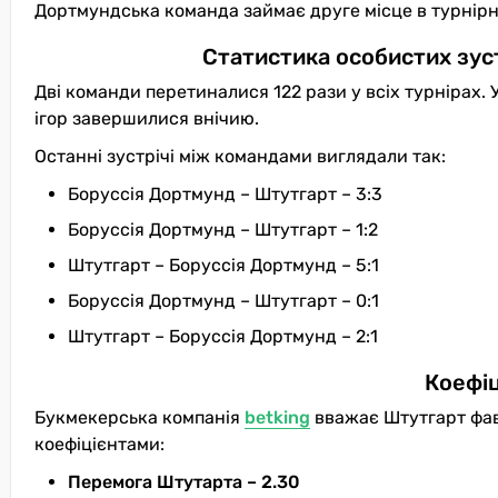
Дортмундська команда займає друге місце в турнірні
Статистика особистих зус
Дві команди перетиналися 122 рази у всіх турнірах. 
ігор завершилися внічию.
Останні зустрічі між командами виглядали так:
Боруссія Дортмунд – Штутгарт – 3:3
Боруссія Дортмунд – Штутгарт – 1:2
Штутгарт – Боруссія Дортмунд – 5:1
Боруссія Дортмунд – Штутгарт – 0:1
Штутгарт – Боруссія Дортмунд – 2:1
Коефіц
Букмекерська компанія
betking
вважає Штутгарт фав
коефіцієнтами:
Перемога Штутарта – 2.30