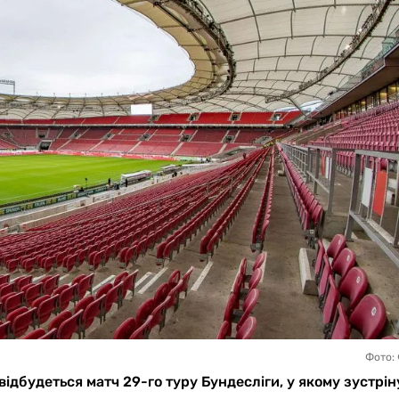
Фото:
 відбудеться матч 29-го туру Бундесліги, у якому зустрін