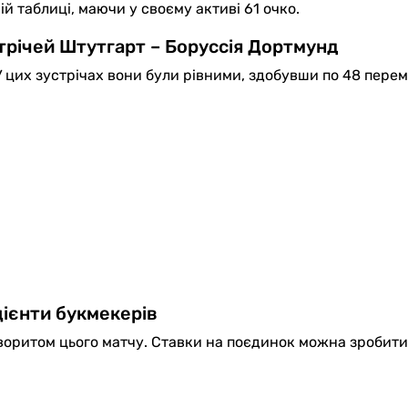
й таблиці, маючи у своєму активі 61 очко.
трічей Штутгарт – Боруссія Дортмунд
У цих зустрічах вони були рівними, здобувши по 48 перем
ієнти букмекерів
оритом цього матчу. Ставки на поєдинок можна зробити