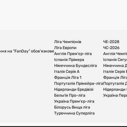
Ліга Чемпіонів
ЧЕ-2028
Ліга Европи
ЧС-2026
ння на "FanDay" обов'язкове
Англія Прем'єр-ліга
Англія Чемп
Іспанія Прімера
Іспанія Сег
Німеччина Бундесліга
Німеччина Д
Італія Серія А
Італія Серія 
Франція Ліга 1
Франція Ліга
Португалія Прімейра-ліга
Португалія Д
Нідерланди Ередівізі
Нідерланди 
Бельгія Про-ліга
Україна Пер
Україна Прем'єр-ліга
Білорусь Вища ліга
Туреччина Суперліга