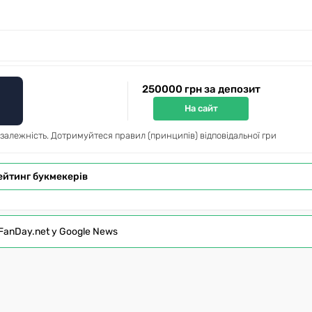
250000 грн за депозит
На сайт
 залежність. Дотримуйтеся правил (принципів) відповідальної гри
ейтинг букмекерів
FanDay.net у Google News