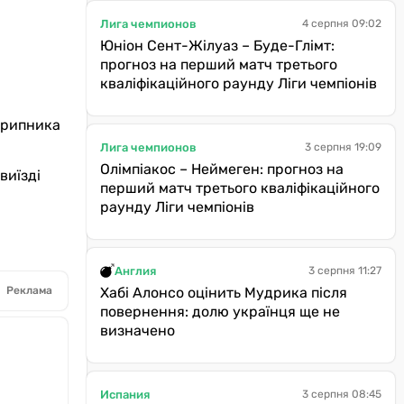
Лига чемпионов
4 серпня 09:02
Юніон Сент-Жілуаз – Буде-Глімт:
прогноз на перший матч третього
кваліфікаційного раунду Ліги чемпіонів
Скрипника
Лига чемпионов
3 серпня 19:09
Олімпіакос – Неймеген: прогноз на
виїзді
перший матч третього кваліфікаційного
раунду Ліги чемпіонів
Англия
3 серпня 11:27
Хабі Алонсо оцінить Мудрика після
Реклама
повернення: долю українця ще не
визначено
Испания
3 серпня 08:45