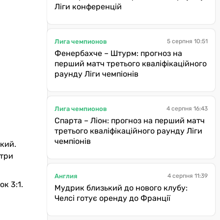
Ліги конференцій
Лига чемпионов
5 серпня 10:51
Фенербахче – Штурм: прогноз на
перший матч третього кваліфікаційного
раунду Ліги чемпіонів
Лига чемпионов
4 серпня 16:43
Спарта – Ліон: прогноз на перший матч
третього кваліфікаційного раунду Ліги
чемпіонів
ький.
 три
Англия
4 серпня 11:39
к 3:1.
Мудрик близький до нового клубу:
Челсі готує оренду до Франції