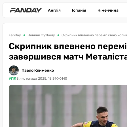
Англія
Іспанія
Німеччина
FanDay
Новини футболу
Скрипник впевнено переміг свою колиш
Скрипник впевнено перемі
завершився матч Металіста
Павло Клименко
УПЛ
8 листопада 2025, 18:39
140