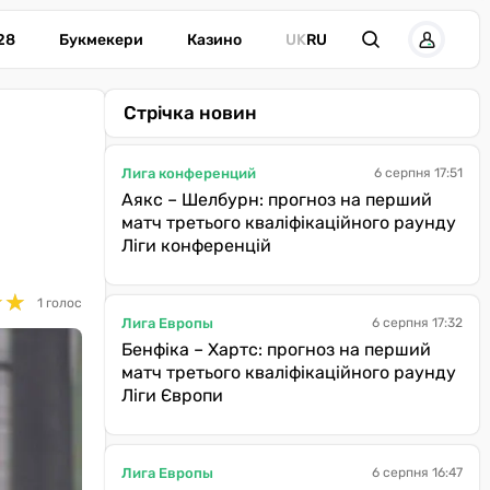
28
Букмекери
Казино
UK
RU
Стрічка новин
Лига конференций
6 серпня 17:51
Аякс – Шелбурн: прогноз на перший
матч третього кваліфікаційного раунду
Ліги конференцій
★
★
★
★
1 голос
Лига Европы
6 серпня 17:32
Бенфіка – Хартс: прогноз на перший
матч третього кваліфікаційного раунду
Ліги Європи
Лига Европы
6 серпня 16:47