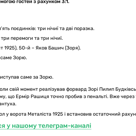
огою гостей з рахунком 3:1.
ять поєдинків: три нічиї та дві поразка.
 три перемоги та три нічиї.
 1925), 50-й – Яков Башич (Зоря).
 саме Зорю.
.
виступав саме за Зорю.
 коли свій момент реалізував форвард Зорі Пилип Будківс
му, що Ермір Рашиця точно пробив з пенальті. Вже через
антуха.
ол у ворота Металіста 1925 і встановив остаточний рахуно
ься у нашому телеграм-каналі