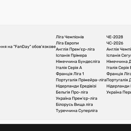
Ліга Чемпіонів
ЧЕ-2028
Ліга Европи
ЧС-2026
ння на "FanDay" обов'язкове
Англія Прем'єр-ліга
Англія Чемп
Іспанія Прімера
Іспанія Сег
Німеччина Бундесліга
Німеччина Д
Італія Серія А
Італія Серія 
Франція Ліга 1
Франція Ліга
Португалія Прімейра-ліга
Португалія Д
Нідерланди Ередівізі
Нідерланди 
Бельгія Про-ліга
Україна Пер
Україна Прем'єр-ліга
Білорусь Вища ліга
Туреччина Суперліга