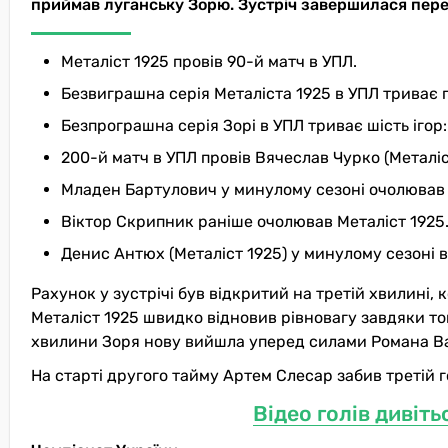
приймав луганську Зорю. Зустріч завершилася перем
Металіст 1925 провів 90-й матч в УПЛ.
Безвиграшна серія Металіста 1925 в УПЛ триває п’
Безпрограшна серія Зорі в УПЛ триває шість ігор:
200-й матч в УПЛ провів Вячеслав Чурко (Металіст
Младен Бартулович у минулому сезоні очолював
Віктор Скрипник раніше очолював Металіст 1925
Денис Антюх (Металіст 1925) у минулому сезоні 
Рахунок у зустрічі був відкритий на третій хвилині,
Металіст 1925 швидко відновив рівновагу завдяки то
хвилини Зоря нову вийшла уперед силами Романа В
На старті другого тайму Артем Слесар забив третій г
Відео голів дивіт