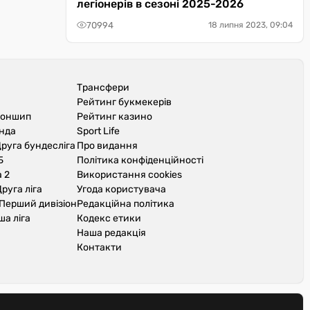
легіонерів в сезоні 2025-2026
70994
18 липня 2023, 09:04
Трансфери
Рейтинг букмекерів
іоншип
Рейтинг казино
унда
Sport Life
руга бундесліга
Про видання
Б
Політика конфіденційності
 2
Використання cookies
руга ліга
Угода користувача
Перший дивізіон
Редакційна політика
ша ліга
Кодекс етики
Наша редакція
Контакти