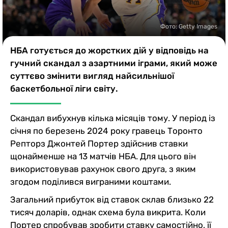
Казино
Фото: Getty Images
НБА готується до жорстких дій у відповідь на
гучний скандал з азартними іграми, який може
суттєво змінити вигляд найсильнішої
баскетбольної ліги світу.
Скандал вибухнув кілька місяців тому. У період із
січня по березень 2024 року гравець Торонто
Репторз Джонтей Портер здійснив ставки
щонайменше на 13 матчів НБА. Для цього він
використовував рахунок свого друга, з яким
згодом поділився виграними коштами.
Загальний прибуток від ставок склав близько 22
тисяч доларів, однак схема була викрита. Коли
Портер спробував зробити ставку самостійно, її