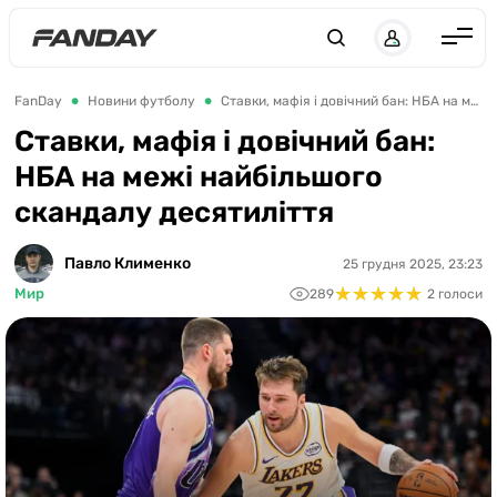
UK
RU
Англія
FanDay
Новини футболу
Ставки, мафія і довічний бан: НБА на межі найбільшого скандалу десятиліття
Іспанія
Ставки, мафія і довічний бан:
НБА на межі найбільшого
Німеччина
скандалу десятиліття
Італія
Франція
Павло Клименко
25 грудня 2025, 23:23
★
★
★
★
★
★
★
★
★
★
Мир
289
2 голоси
Україна
ЛЧ
ЛЕ
ЧЕ-2028
Букмекери