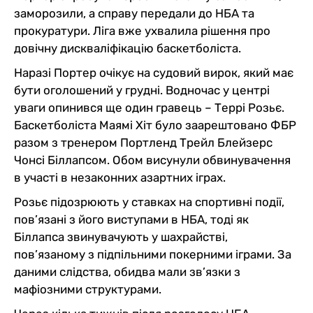
заморозили, а справу передали до НБА та
прокуратури. Ліга вже ухвалила рішення про
довічну дискваліфікацію баскетболіста.
Наразі Портер очікує на судовий вирок, який має
бути оголошений у грудні. Водночас у центрі
уваги опинився ще один гравець – Террі Розьє.
Баскетболіста Маямі Хіт було заарештовано ФБР
разом з тренером Портленд Трейл Блейзерс
Чонсі Біллапсом. Обом висунули обвинувачення
в участі в незаконних азартних іграх.
Розьє підозрюють у ставках на спортивні події,
пов’язані з його виступами в НБА, тоді як
Біллапса звинувачують у шахрайстві,
пов’язаному з підпільними покерними іграми. За
даними слідства, обидва мали зв’язки з
мафіозними структурами.