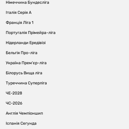
Німеччина Бундесліга
Італія Серія А
Франція Ліга 1
Португалія Прімейра-ліга
Нідерланди Ередівізі
Бельгія Про-ліга
Україна Прем'єр-ліга
Білорусь Вища ліга
Туреччина Суперліга
ЧЕ-2028
ЧС-2026
Англія Чемпіоншип
Іспанія Сегунда