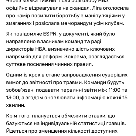
Через кілька тижнів після розголосу НБА
офіційно відреагувала на скандал. Ліга оголосила
про намір посилити боротьбу з маніпуляціями у
змаганнях і розіслала меморандум усім клубам.
Як повідомляє ESPN, у документі, який було
направлено власникам команд та раді
директорів НБА, визначено шість ключових
напрямків для реформ. Зокрема, розглядається
суттєве посилення чинних правил.
Одним із кроків стане запровадження суворіших
вимог до звітності про травми. Команди будуть
зобов’язані подавати первинні звіти між 11:00 та
13:00, а згодом оновлювати інформацію кожні 15
хвилин.
Крім того, планується обмежити ставки, що
базуються на індивідуальній статистиці гравців.
Йдеться про зменшення кількості доступних