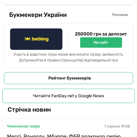
Букмекери України
Реклама
250000 грн за депозит
На сайт
Участь в азартних іграх може викликати ігрову залежність.
Дотримуйтеся правил (принципів) відповідальної гри
Рейтинг букмекерів
Читайте FanDay.net у Google News
Стрічка новин
Чемпионат мира
7 серпня 19:58
Мессі, Роналду, Мбаппе: ФБР розкрило серію