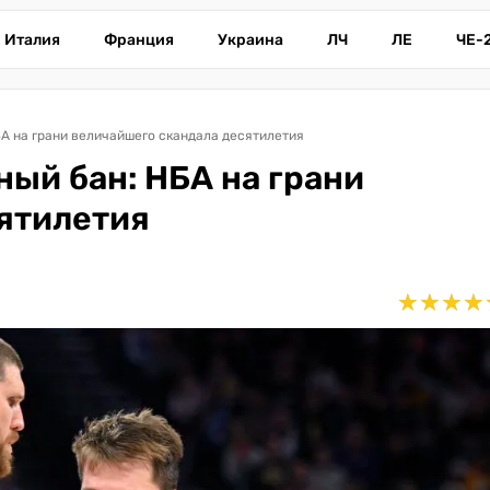
Италия
Франция
Украина
ЛЧ
ЛЕ
ЧЕ-
БА на грани величайшего скандала десятилетия
ый бан: НБА на грани
ятилетия
★
★
★
★
★
★
★
★