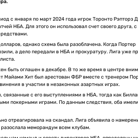
ра.
иод с января по март 2024 года игрок Торонто Рэпторз 
чей НБА. Для этого он использовал счет своего друга, 
средствами.
долларов, однако схема была разоблачена. Когда Портер
озили, а дело передали в НБА и прокуратуру. Лига уже п
листа.
ен быть оглашен в декабре. В то же время в центре вни
ист Майами Хит был арестован ФБР вместе с тренером По
винения в участии в незаконных азартных играх.
, связанные с его выступлениями в НБА, тогда как Билла
ыми покерными играми. По данным следствия, оба имели
ьно отреагировала на скандал. Лига объявила о намерен
 разослала меморандум всем клубам.
дельцам команд и совету директоров НБА, определены ш