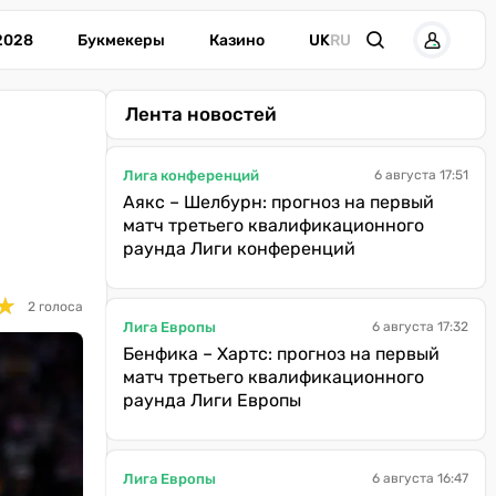
2028
Букмекеры
Казино
UK
RU
Лента новостей
Лига конференций
6 августа 17:51
Аякс – Шелбурн: прогноз на первый
матч третьего квалификационного
раунда Лиги конференций
★
★
2 голоса
Лига Европы
6 августа 17:32
Бенфика – Хартс: прогноз на первый
матч третьего квалификационного
раунда Лиги Европы
Лига Европы
6 августа 16:47