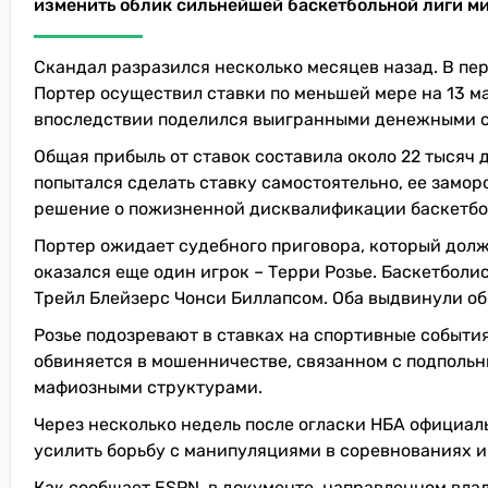
изменить облик сильнейшей баскетбольной лиги ми
Скандал разразился несколько месяцев назад. В пер
Портер осуществил ставки по меньшей мере на 13 мат
впоследствии поделился выигранными денежными 
Общая прибыль от ставок составила около 22 тысяч 
попытался сделать ставку самостоятельно, ее замор
решение о пожизненной дисквалификации баскетбо
Портер ожидает судебного приговора, который долж
оказался еще один игрок – Терри Розье. Баскетбол
Трейл Блейзерс Чонси Биллапсом. Оба выдвинули об
Розье подозревают в ставках на спортивные события
обвиняется в мошенничестве, связанном с подпольн
мафиозными структурами.
Через несколько недель после огласки НБА официал
усилить борьбу с манипуляциями в соревнованиях и
Как сообщает ESPN, в документе, направленном вла