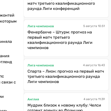
матч третьего квалификационного
раунда Лиги конференций
Джонтей
с которым
Лига чемпионов
5 августа 10:51
Фенербахче – Штурм: прогноз на
первый матч третьего
риняла
квалификационного раунда Лиги
чемпионов
мания
ртленд
Лига чемпионов
4 августа 16:43
Спарта – Лион: прогноз на первый матч
пс
третьего квалификационного раунда
Лиги чемпионов
 связи с
ии
Англия
4 августа 11:39
Мудрик близок к новому клубу: Челси
готовит аренду во Францию
есть