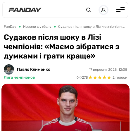
UK
RU
Англія
FanDay
Новини футболу
Судаков після шоку в Лізі чемпіонів: «Маємо зібратися з думками і грати краще»
Іспанія
Судаков після шоку в Лізі
чемпіонів: «Маємо зібратися з
Німеччина
думками і грати краще»
Італія
Франція
Павло Клименко
17 вересня 2025, 12:05
★
★
★
★
★
★
★
★
★
★
Лига чемпионов
278
2 голоси
Україна
ЛЧ
ЛЕ
ЧЕ-2028
Букмекери