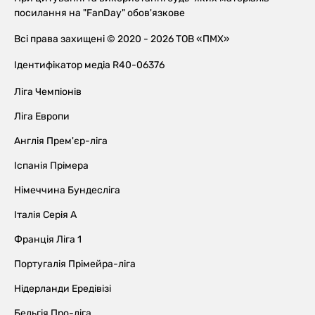
посилання на "FanDay" обов'язкове
Всі права захищені © 2020 - 2026 ТОВ «ПМХ»
Ідентифікатор медіа R40-06376
Ліга Чемпіонів
Ліга Европи
Англія Прем'єр-ліга
Іспанія Прімера
Німеччина Бундесліга
Італія Серія А
Франція Ліга 1
Португалія Прімейра-ліга
Нідерланди Ередівізі
Бельгія Про-ліга