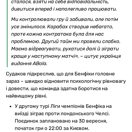
сталося, взяти на себе відповідальність,
дивитися вперед і наполегливо працювати.
Ми контролювали гру й забивали, але потім
усе змінилося. Карабах створив небагато,
проте кожна контратака була для нас
проблемою. Другий тайм ми провели слабко.
Маємо відреагувати, рухатися далі й зіграти
краще у наступному матчі», – цитує українця
видання ABola.
Судаков підкреслив, що для Бенфіки головне
зараз – швидко відновити психологічну рівновагу
і довести, що команда здатна боротися на
найвищому рівні.
У другому турі Ліги чемпіонів Бенфіка на
виїзді зіграє проти лондонського Челсі.
Поєдинок заплановано на 30 вересня,
початок гри о 22:00 за Києвом.