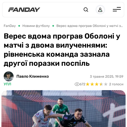
UK
RU
Англія
FanDay
Новини футболу
Верес вдома програв Оболоні у матчі з двома вилученнями: рівненська команда зазнала другої поразки поспіль
Іспанія
Верес вдома програв Оболоні у
матчі з двома вилученнями:
Німеччина
рівненська команда зазнала
Італія
другої поразки поспіль
Франція
Україна
Павло Клименко
3 травня 2025, 19:59
★
★
★
★
★
★
★
★
★
★
УПЛ
672
2 голоси
ЛЧ
ЛЕ
ЧЕ-2028
Букмекери