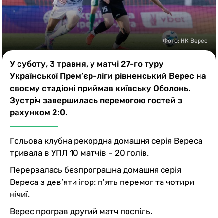
Казино
Фото: НК Верес
У суботу, 3 травня, у матчі 27-го туру
Української Прем’єр-ліги рівненський Верес на
своєму стадіоні приймав київську Оболонь.
Зустріч завершилась перемогою гостей з
рахунком 2:0.
Гольова клубна рекордна домашня серія Вереса
тривала в УПЛ 10 матчів – 20 голів.
Перервалась безпрограшна домашня серія
Вереса з дев’яти ігор: п'ять перемог та чотири
нічиї.
Верес програв другий матч поспіль.