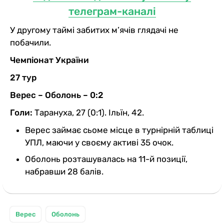
телеграм-каналі
У другому таймі забитих м’ячів глядачі не
побачили.
Чемпіонат України
27 тур
Верес – Оболонь – 0:2
Голи:
Тарануха, 27 (0:1). Ільїн, 42.
Верес займає сьоме місце в турнірній таблиці
УПЛ, маючи у своєму активі 35 очок.
Оболонь розташувалась на 11-й позиції,
набравши 28 балів.
Верес
Оболонь