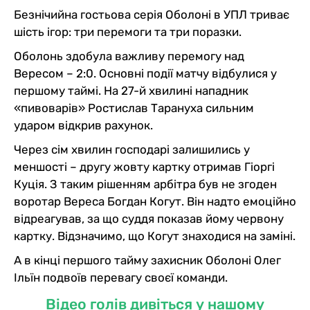
Безнічийна гостьова серія Оболоні в УПЛ триває
шість ігор: три перемоги та три поразки.
Оболонь здобула важливу перемогу над
Вересом – 2:0. Основні події матчу відбулися у
першому таймі. На 27-й хвилині нападник
«пивоварів» Ростислав Тарануха сильним
ударом відкрив рахунок.
Через сім хвилин господарі залишились у
меншості – другу жовту картку отримав Гіоргі
Куція. З таким рішенням арбітра був не згоден
воротар Вереса Богдан Когут. Він надто емоційно
відреагував, за що суддя показав йому червону
картку. Відзначимо, що Когут знаходися на заміні.
А в кінці першого тайму захисник Оболоні Олег
Ільїн подвоїв перевагу своєї команди.
Відео голів дивіться у нашому