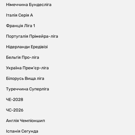
Німеччина Бундесліга
Італія Серія А
Франція Ліга 1
Португалія Прімейра-ліга
Нідерланди Ередівізі
Бельгія Про-ліга
Україна Прем'єр-ліга
Білорусь Вища ліга
Туреччина Суперліга
ЧЕ-2028
ЧС-2026
Англія Чемпіоншип
Іспанія Сегунда