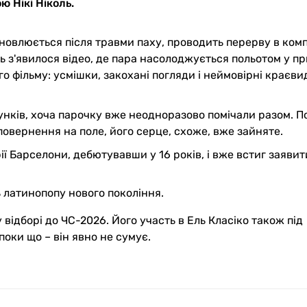
 Нікі Ніколь.
новлюється після травми паху, проводить перерву в компа
оль з'явилося відео, де пара насолоджується польотом у 
го фільму: усмішки, закохані погляди і неймовірні краєви
унків, хоча парочку вже неодноразово помічали разом. 
повернення на поле, його серце, схоже, вже зайняте.
ії Барселони, дебютувавши у 16 років, і вже встиг заявит
ь латинопопу нового покоління.
у відборі до ЧС-2026. Його участь в Ель Класіко також під
поки що – він явно не сумує.