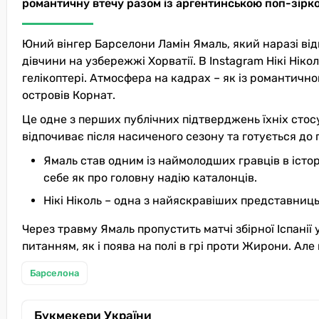
романтичну втечу разом із аргентинською поп-зіркою
Юний вінгер Барселони Ламін Ямаль, який наразі від
дівчини на узбережжі Хорватії. В Instagram Нікі Нік
гелікоптері. Атмосфера на кадрах – як із романтично
островів Корнат.
Це одне з перших публічних підтверджень їхніх стос
відпочиває після насиченого сезону та готується до 
Ямаль став одним із наймолодших гравців в істор
себе як про головну надію каталонців.
Нікі Ніколь – одна з найяскравіших представниц
Через травму Ямаль пропустить матчі збірної Іспанії 
питанням, як і поява на полі в грі проти Жирони. Але 
Барселона
Букмекери України