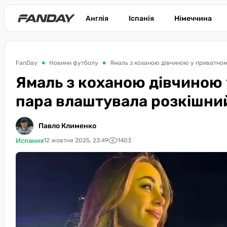
Англія
Іспанія
Німеччина
FanDay
Новини футболу
Ямаль з коханою дівчиною у приватному
Ямаль з коханою дівчиною 
пара влаштувала розкішни
Павло Клименко
Испания
12 жовтня 2025, 23:49
1403