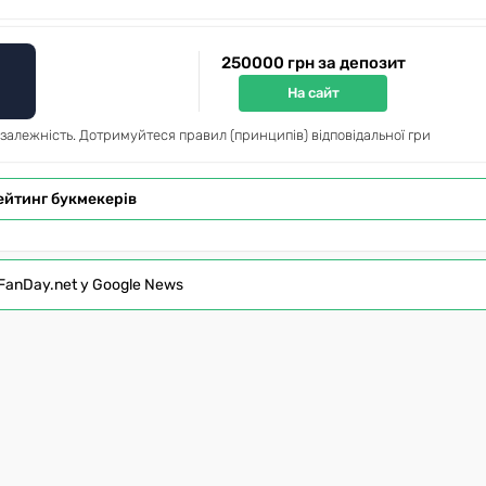
250000 грн за депозит
На сайт
 залежність. Дотримуйтеся правил (принципів) відповідальної гри
ейтинг букмекерів
FanDay.net у Google News