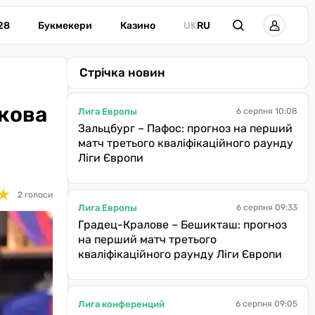
28
Букмекери
Казино
UK
RU
Стрічка новин
ркова
Лига Европы
6 серпня 10:08
Зальцбург – Пафос: прогноз на перший
матч третього кваліфікаційного раунду
Ліги Європи
★
★
2 голоси
Лига Европы
6 серпня 09:33
Градец-Кралове – Бешикташ: прогноз
на перший матч третього
кваліфікаційного раунду Ліги Європи
Лига конференций
6 серпня 09:05