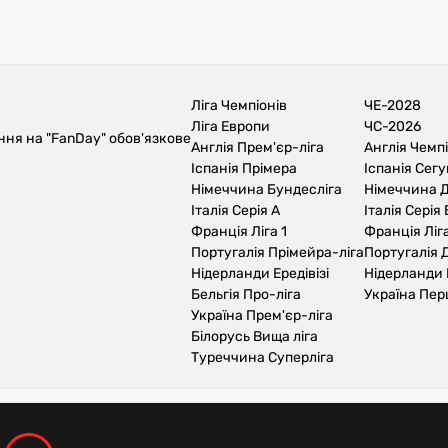
Ліга Чемпіонів
ЧЕ-2028
Ліга Европи
ЧС-2026
ння на "FanDay" обов'язкове
Англія Прем'єр-ліга
Англія Чемп
Іспанія Прімера
Іспанія Сег
Німеччина Бундесліга
Німеччина Д
Італія Серія А
Італія Серія 
Франція Ліга 1
Франція Ліга
Португалія Прімейра-ліга
Португалія Д
Нідерланди Ередівізі
Нідерланди 
Бельгія Про-ліга
Україна Пер
Україна Прем'єр-ліга
Білорусь Вища ліга
Туреччина Суперліга