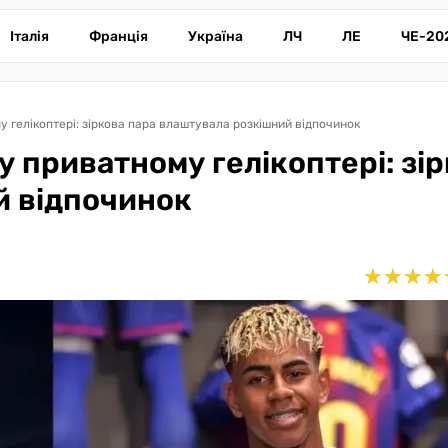
Італія
Франція
Україна
ЛЧ
ЛЕ
ЧЕ-20
 гелікоптері: зіркова пара влаштувала розкішний відпочинок
у приватному гелікоптері: зі
й відпочинок
★
★
★
★
★
★
★
★