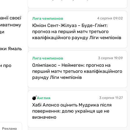
нії своєї
Лига чемпионов
4 серпня 09:02
приватному
Юніон Сент-Жілуаз – Буде-Глімт:
прогноз на перший матч третього
ди
кваліфікаційного раунду Ліги чемпіонів
Поки Ямаль
Лига чемпионов
3 серпня 19:09
Олімпіакос – Неймеген: прогноз на
и про
перший матч третього кваліфікаційного
раунду Ліги чемпіонів
Англия
3 серпня 11:27
Хабі Алонсо оцінить Мудрика після
повернення: долю українця ще не
визначено
Реклама