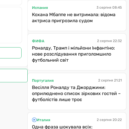
Испания
3 серпня 08:45
Кохана Мбаппе не витримала: відома
актриса пригрозила судом
ФИФА
2 серпня 22:32
Роналду, Трамп і мільйони Інфантіно:
нове розслідування приголомшило
футбольний світ
Португалия
2 серпня 21:21
Весілля Роналду та Джорджини:
оприлюднено список зіркових гостей –
футболістів лише троє
Италия
2 серпня 20:22
Одна фраза шокувала всіх: