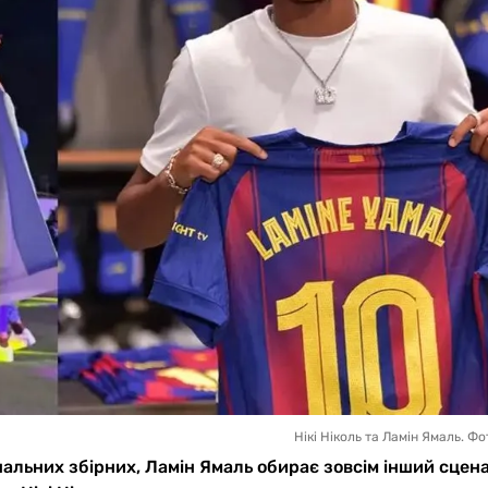
Нікі Ніколь та Ламін Ямаль. Фо
нальних збірних, Ламін Ямаль обирає зовсім інший сцена