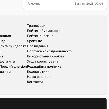
70985
18 липня 2023, 09:04
Трансфери
Рейтинг букмекерів
іоншип
Рейтинг казино
унда
Sport Life
руга бундесліга
Про видання
Б
Політика конфіденційності
 2
Використання cookies
руга ліга
Угода користувача
Перший дивізіон
Редакційна політика
ша ліга
Кодекс етики
Наша редакція
Контакти