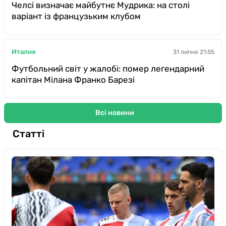
Челсі визначає майбутнє Мудрика: на столі
варіант із французьким клубом
Италия
31 липня 21:55
Футбольний світ у жалобі: помер легендарний
капітан Мілана Франко Барезі
Всі новини
Статті