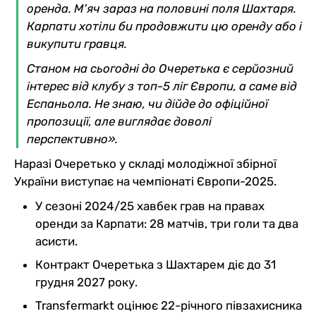
оренда. М'яч зараз на половині поля Шахтаря.
Карпати хотіли би продовжити цю оренду або і
викупити гравця.
Станом на сьогодні до Очеретька є серйозний
інтерес від клубу з топ-5 ліг Європи, а саме від
Еспаньола. Не знаю, чи дійде до офіційної
пропозиції, але виглядає доволі
перспективно».
Наразі Очеретько у складі молодіжної збірної
України виступає на чемпіонаті Європи-2025.
У сезоні 2024/25 хавбек грав на правах
оренди за Карпати: 28 матчів, три голи та два
асисти.
Контракт Очеретька з Шахтарем діє до 31
грудня 2027 року.
Transfermarkt оцінює 22-річного півзахисника