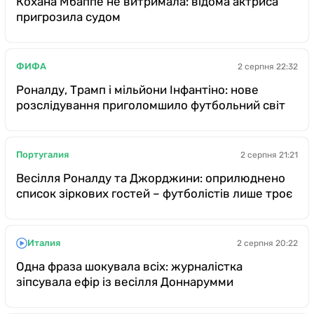
Кохана Мбаппе не витримала: відома актриса
пригрозила судом
ФИФА
2 серпня 22:32
Роналду, Трамп і мільйони Інфантіно: нове
розслідування приголомшило футбольний світ
Португалия
2 серпня 21:21
Весілля Роналду та Джорджини: оприлюднено
список зіркових гостей – футболістів лише троє
Италия
2 серпня 20:22
Одна фраза шокувала всіх: журналістка
зіпсувала ефір із весілля Доннарумми