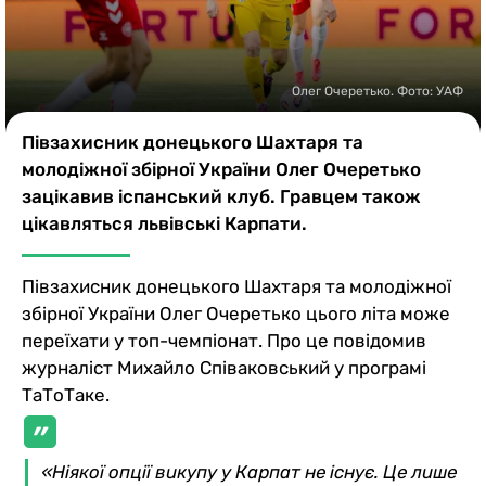
Казино
Олег Очеретько. Фото: УАФ
Півзахисник донецького Шахтаря та
молодіжної збірної України Олег Очеретько
зацікавив іспанський клуб. Гравцем також
цікавляться львівські Карпати.
Півзахисник донецького Шахтаря та молодіжної
збірної України Олег Очеретько цього літа може
переїхати у топ-чемпіонат. Про це повідомив
журналіст Михайло Співаковський у програмі
ТаТоТаке.
«Ніякої опції викупу у Карпат не існує. Це лише