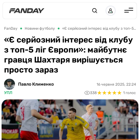
UK
RU
Англія
FanDay
Новини футболу
«Є серйозний інтерес від клубу з топ-5 ліг Європи»: майбутнє гравця Шахтаря вирішується просто зараз
Іспанія
«Є серйозний інтерес від клубу
з топ-5 ліг Європи»: майбутнє
Німеччина
гравця Шахтаря вирішується
Італія
просто зараз
Франція
Україна
Павло Клименко
16 червня 2025, 22:24
★
★
★
★
★
★
★
★
★
★
УПЛ
338
1 голос
ЛЧ
ЛЕ
ЧЕ-2028
Букмекери