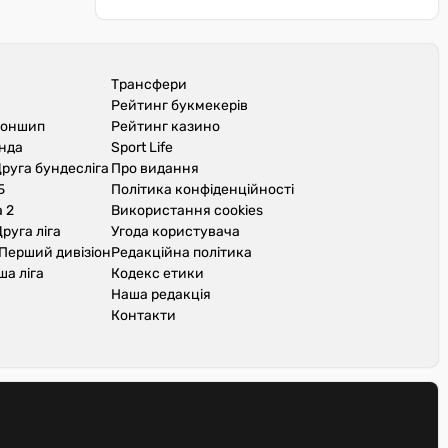
Трансфери
Рейтинг букмекерів
іоншип
Рейтинг казино
унда
Sport Life
руга бундесліга
Про видання
Б
Політика конфіденційності
 2
Використання cookies
руга ліга
Угода користувача
Перший дивізіон
Редакційна політика
ша ліга
Кодекс етики
Наша редакція
Контакти