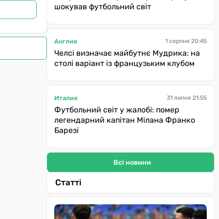
шокував футбольний світ
Англия
1 серпня 20:45
Челсі визначає майбутнє Мудрика: на
столі варіант із французьким клубом
Италия
31 липня 21:55
Футбольний світ у жалобі: помер
легендарний капітан Мілана Франко
Барезі
Всі новини
Статті