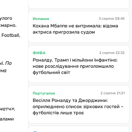
нулого
Испания
3 серпня 08:45
хмарно.
Кохана Мбаппе не витримала: відома
актриса пригрозила судом
Football,
ФИФА
2 серпня 22:32
Роналду, Трамп і мільйони Інфантіно:
і. По
нове розслідування приголомшило
ина
футбольний світ
Португалия
2 серпня 21:21
Весілля Роналду та Джорджини:
оприлюднено список зіркових гостей –
 матч».
футболістів лише троє
балами