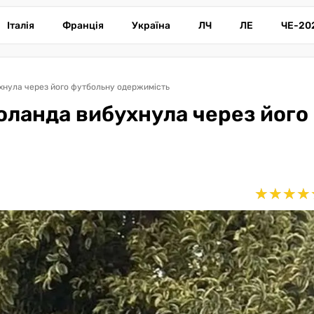
Італія
Франція
Україна
ЛЧ
ЛЕ
ЧЕ-20
ухнула через його футбольну одержимість
Голанда вибухнула через його
★
★
★
★
★
★
★
★