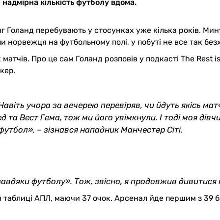
надмірна кількість футболу вдома.
нг Голанд перебувають у стосунках уже кілька років. Ми
и норвежця на футбольному полі, у побуті не все так без
тчів. Про це сам Голанд розповів у подкасті The Rest is 
кер.
Навіть учора за вечерею перевіряв, чи йдуть якісь матч
та Вест Гема, тож ми його увімкнули. І тоді моя дівч
футбол», – зізнався нападник Манчестер Сіті.
завдяки футболу». Тож, звісно, я продовжив дивитися
ій таблиці АПЛ, маючи 37 очок. Арсенал йде першим з 39 