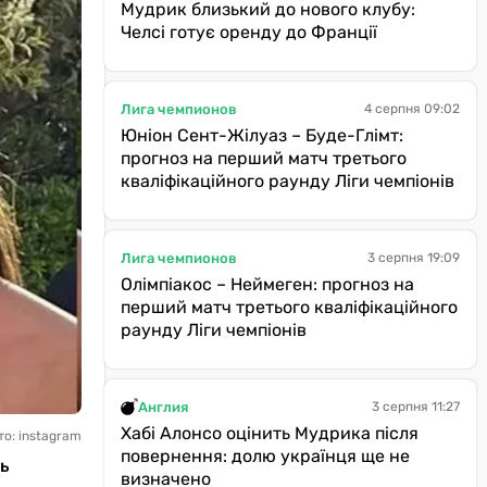
Мудрик близький до нового клубу:
Челсі готує оренду до Франції
Лига чемпионов
4 серпня 09:02
Юніон Сент-Жілуаз – Буде-Глімт:
прогноз на перший матч третього
кваліфікаційного раунду Ліги чемпіонів
Лига чемпионов
3 серпня 19:09
Олімпіакос – Неймеген: прогноз на
перший матч третього кваліфікаційного
раунду Ліги чемпіонів
Англия
3 серпня 11:27
Хабі Алонсо оцінить Мудрика після
то: instagram
повернення: долю українця ще не
ь
визначено