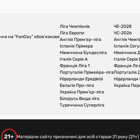
Ліга Чемпіонів
ЧЕ-2028
Ліга Европи
ЧС-2026
ння на "FanDay" обов'язкове
Англія Прем'єр-ліга
Англія Чемп
Іспанія Прімера
Іспанія Сег
Німеччина Бундесліга
Німеччина Д
Італія Серія А
Італія Серія 
Франція Ліга 1
Франція Ліга
Португалія Прімейра-ліга
Португалія Д
Нідерланди Ередівізі
Нідерланди 
Бельгія Про-ліга
Україна Пер
Україна Прем'єр-ліга
Білорусь Вища ліга
Туреччина Суперліга
21+
Матеріали сайту призначені для осіб старше 21 року (21+)