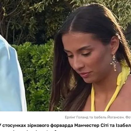
Ерлінг Голанд та Ізабель Йогансен. Фо
У стосунках зіркового форварда Манчестер Сіті та Ізабел