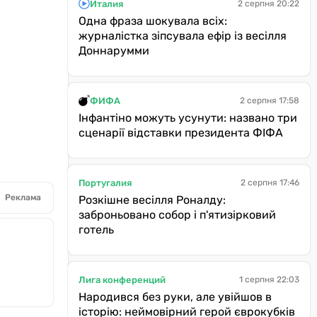
Италия
2 серпня 20:22
Одна фраза шокувала всіх:
журналістка зіпсувала ефір із весілля
Доннарумми
ФИФА
2 серпня 17:58
Інфантіно можуть усунути: названо три
сценарії відставки президента ФІФА
Португалия
2 серпня 17:46
Реклама
Розкішне весілля Роналду:
заброньовано собор і п'ятизірковий
готель
Лига конференций
1 серпня 22:03
Народився без руки, але увійшов в
історію: неймовірний герой єврокубків