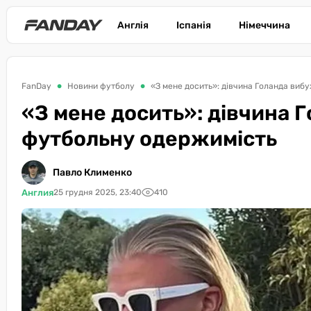
Англія
Іспанія
Німеччина
FanDay
Новини футболу
«З мене досить»: дівчина Голанда виб
«З мене досить»: дівчина 
футбольну одержимість
Павло Клименко
Англия
25 грудня 2025, 23:40
410