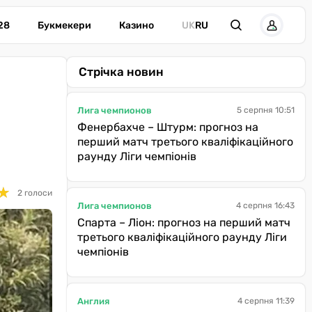
28
Букмекери
Казино
UK
RU
Стрічка новин
Лига чемпионов
5 серпня 10:51
Фенербахче – Штурм: прогноз на
перший матч третього кваліфікаційного
раунду Ліги чемпіонів
★
★
2 голоси
Лига чемпионов
4 серпня 16:43
Спарта – Ліон: прогноз на перший матч
третього кваліфікаційного раунду Ліги
чемпіонів
Англия
4 серпня 11:39