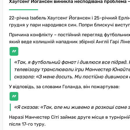
Хаугсенг Йогансен виникла несподівана проблема – 
22-річна Ізабель Хаугсенг Йогансен і 25-річний Ерлі
грудня у пари народився син. Попри блискучі виступ
Причина конфлікту – постійний перегляд футбольних ма
який веде колишній нападник збірної Англії Гарі Ліне
«Так, я футбольний фанат і дивлюся все підряд. 
телевізору транслювали ігри Манчестер Юнайтед 
сказала: «З мене досить. Ми постійно дивимося 
У відповідь, за словами Голанда, він пожартував:
«Я сказав: «Так, але ми живемо в розкоші саме 
Наразі Манчестер Сіті займає друге місце в турнірн
після 17-го туру.