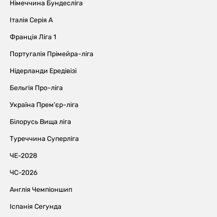
Німеччина Бундесліга
Італія Серія А
Франція Ліга 1
Португалія Прімейра-ліга
Нідерланди Ередівізі
Бельгія Про-ліга
Україна Прем'єр-ліга
Білорусь Вища ліга
Туреччина Суперліга
ЧЕ-2028
ЧС-2026
Англія Чемпіоншип
Іспанія Сегунда