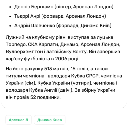
Денніс Бергкамп (вінгер, Арсенал Лондон)
Тьєррі Анрі (форвард, Арсенал Лондон)
Андрій Шевченко (форвард, Динамо Київ)
Лужний на клубному рівні виступав за луцьке
Торпедо, СКА Карпати, Динамо, Арсенал Лондон,
Вулверхемптон і латвійську Венту. Він завершив
кар'єру футболіста в 2006 році.
На його рахунку 513 матчів, 15 голів, а також
титули чемпіона і володаря Кубка СРСР, чемпіона
України (сім), Кубка України (чотири), чемпіона і
володаря Кубка Англії (двічі). За збірну України
він провів 52 поєдинки.
Арсенал Л
Динамо Киев