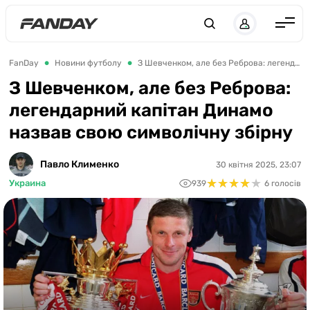
UK
RU
Англія
FanDay
Новини футболу
З Шевченком, але без Реброва: легендарний капітан Динамо назвав свою символічну збірну
Іспанія
З Шевченком, але без Реброва:
легендарний капітан Динамо
Німеччина
назвав свою символічну збірну
Італія
Франція
Павло Клименко
30 квітня 2025, 23:07
★
★
★
★
★
★
★
★
★
★
Украина
939
6 голосів
Україна
ЛЧ
ЛЕ
ЧЕ-2028
Букмекери