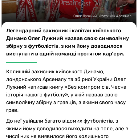
Казино
Олег Лужний. Фото: ФК Арсенал
Легендарний захисник і капітан київського
Динамо Олег Лужний назвав свою символічну
збірну з футболістів, з ким йому доводилося
виступати в одній команді протягом кар'єри.
Колишній захисник київського Динамо,
лондонського Арсеналу та збірної України Олег
Лужний написав книгу «Без компромісів. Чесна
історія нашого футболу», у якій назвав свою
символічну збірну з гравців, з якими свого часу
грав.
До неї увійшли багато відомих футболістів, з
якими йому доводилося виходити на поле, але в
числі них не виявилося його колишнього