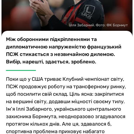
Казино
Ілля Забарний. Фото: ФК Борнмут
Між оборонними підкріпленнями та
дипломатичною напруженістю французький
ПСЖ стикається з незвичайною дилемою.
Вибір, нарешті, здається, зроблено.
Поки що у США триває Клубний чемпіонат світу,
ПСЖ продовжує роботу на трансферному ринку,
щоб посилити свій склад. Ціль ясна: закріпитися
на вершині світу, додавши міцності своєму тилу.
Ім'я Іллі Забарного, українського центрального
захисника Борнмута, неодноразово згадувалося
протягом кількох днів. Але ця, здавалося б,
спортивна проблема приховує набагато