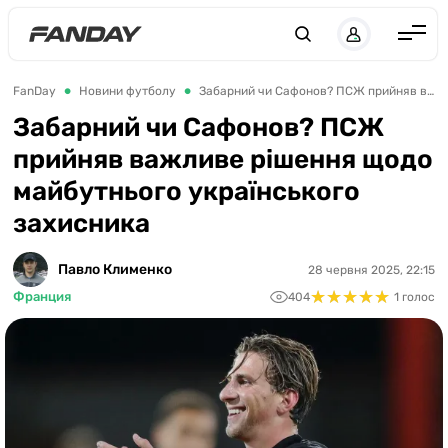
UK
RU
Англія
FanDay
Новини футболу
Забарний чи Сафонов? ПСЖ прийняв важливе рішення щодо майбутнього українського захисника
Іспанія
Забарний чи Сафонов? ПСЖ
прийняв важливе рішення щодо
Німеччина
майбутнього українського
Італія
захисника
Франція
Україна
Павло Клименко
28 червня 2025, 22:15
★
★
★
★
★
★
★
★
★
★
Франция
404
1 голос
ЛЧ
ЛЕ
ЧЕ-2028
Букмекери