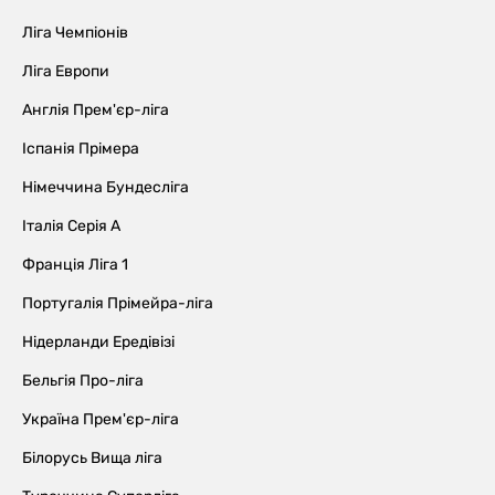
Ліга Чемпіонів
Ліга Европи
Англія Прем'єр-ліга
Іспанія Прімера
Німеччина Бундесліга
Італія Серія А
Франція Ліга 1
Португалія Прімейра-ліга
Нідерланди Ередівізі
Бельгія Про-ліга
Україна Прем'єр-ліга
Білорусь Вища ліга