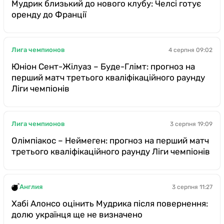
Мудрик близький до нового клубу: Челсі готує
оренду до Франції
Лига чемпионов
4 серпня 09:02
Юніон Сент-Жілуаз – Буде-Глімт: прогноз на
перший матч третього кваліфікаційного раунду
Ліги чемпіонів
Лига чемпионов
3 серпня 19:09
Олімпіакос – Неймеген: прогноз на перший матч
третього кваліфікаційного раунду Ліги чемпіонів
Англия
3 серпня 11:27
Хабі Алонсо оцінить Мудрика після повернення:
долю українця ще не визначено