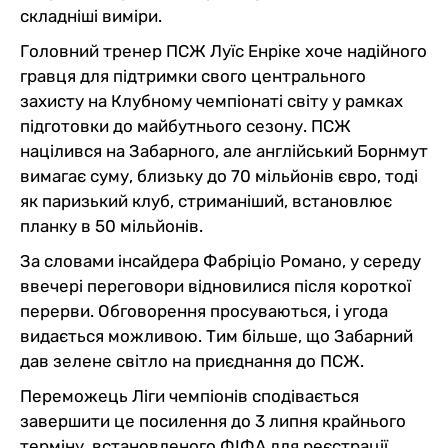
складніші виміри.
Головний тренер ПСЖ Луїс Енріке хоче надійного
гравця для підтримки свого центрального
захисту на Клубному чемпіонаті світу у рамках
підготовки до майбутнього сезону. ПСЖ
націлився на Забарного, але англійський Борнмут
вимагає суму, близьку до 70 мільйонів євро, тоді
як паризький клуб, стриманіший, встановлює
планку в 50 мільйонів.
За словами інсайдера Фабріціо Романо, у середу
ввечері переговори відновилися після короткої
перерви. Обговорення просуваються, і угода
видається можливою. Тим більше, що Забарний
дав зелене світло на приєднання до ПСЖ.
Переможець Ліги чемпіонів сподівається
завершити це посилення до 3 липня крайнього
терміну, встановленого ФІФА для реєстрації