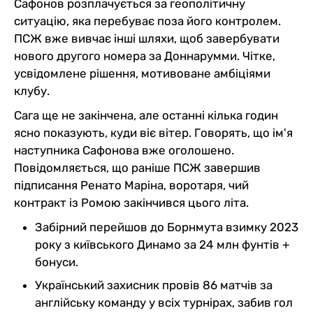
Сафонов розплачується за геополітичну
ситуацію, яка перебуває поза його контролем.
ПСЖ вже вивчає інші шляхи, щоб завербувати
нового другого номера за Доннарумми. Чітке,
усвідомлене рішення, мотивоване амбіціями
клубу.
Сага ще не закінчена, але останні кілька годин
ясно показують, куди віє вітер. Говорять, що ім'я
наступника Сафонова вже оголошено.
Повідомляється, що раніше ПСЖ завершив
підписання Ренато Маріна, воротаря, чий
контракт із Ромою закінчився цього літа.
Забірний перейшов до Борнмута взимку 2023
року з київського Динамо за 24 млн фунтів +
бонуси.
Український захисник провів 86 матчів за
англійську команду у всіх турнірах, забив гол