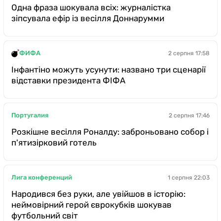
Одна фраза шокувала всіх: журналістка
зіпсувала ефір із весілля Доннарумми
ФИФА
2 серпня 17:58
Інфантіно можуть усунути: названо три сценарії
відставки президента ФІФА
Португалия
2 серпня 17:46
Розкішне весілля Роналду: заброньовано собор і
п'ятизірковий готель
Лига конференций
1 серпня 22:03
Народився без руки, але увійшов в історію:
неймовірний герой єврокубків шокував
футбольний світ