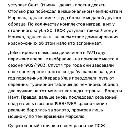
уступает Сент-Этьену - девять против десяти.
Столько раз побеждал в национальном чемпионате и
Марсель, однако имеет куда больше медалей другого
образца. По количеству комплектов наград, а их у
столичного клуба 20, ПСЖ уступает также Лиону и
Монако, однако на нынешнем этапе доминирования
красно-синих об этом мало кто вспоминает.
Дебютировав в высшем дивизионе в 1971 году,
парижане впервые взобрались на призовое место в
сезоне 1982/1983. Спустя три года они завоевали
свое премьерное золото, когда буквально за один
год подопечные Жерара Улье преодолели путь от
середины турнирной таблицы до чемпиона, обойдя
две лучшие на тот момент команды страны – Бордо и
Нант. Правда, дальше вновь последовал серьезный
спад и лишь в сезоне 1988/1989 красно-синие
реально боролись за золото, проиграв лишь
мощному по тем временам Марселю.
Существенный толчок в своем развитии ПСЖ