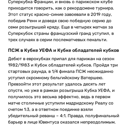
Суперкубка Франции, и вновь о парижском клубе
приходится говорить, как о рекордсмене турнира.
Этот статус красно-синие завоевали в 2019 году,
победив Ренн и доведя свою победную серию до
семи розыгрышей кряду. Еще в четырех матчах за
Суперкубок страны французский гранд уступил, в
трех случаях в серии послематчевых пенальти.
ПСЖ в Кубке УЕФА и Кубке обладателей кубков
Дебют в еврокубках припал для парижан на сезон
1982/1983 и Кубок обладателей кубков. Пройдя три
стартовых раунда, в 1/4 финала ПСЖ неожиданно
уступил скромному бельгийскому Ватершею.
Превзойти этот результат удалось десять лет
спустя, но уже в рамках розыгрыша Кубка УЕФА, и
получилось это весьма эффектно, ведь в первом
матче столичные уступили мадридскому Реалу со
счетом 1:3, а в ответном поединке взяли
убедительный реванш – 4:1. Правда, полуфинальный
барьер в лице Ювентуса оказался непреодолимым.