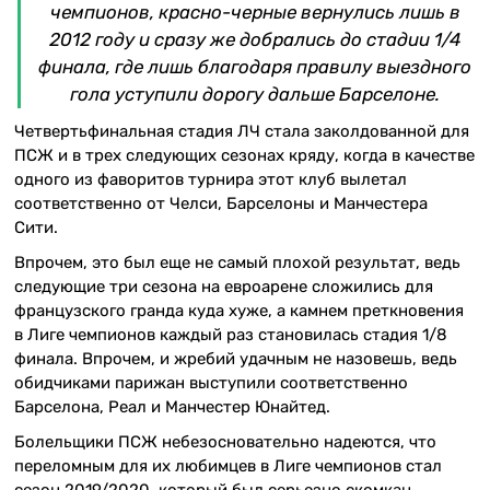
чемпионов, красно-черные вернулись лишь в
2012 году и сразу же добрались до стадии 1/4
финала, где лишь благодаря правилу выездного
гола уступили дорогу дальше Барселоне.
Четвертьфинальная стадия ЛЧ стала заколдованной для
ПСЖ и в трех следующих сезонах кряду, когда в качестве
одного из фаворитов турнира этот клуб вылетал
соответственно от Челси, Барселоны и Манчестера
Сити.
Впрочем, это был еще не самый плохой результат, ведь
следующие три сезона на евроарене сложились для
французского гранда куда хуже, а камнем преткновения
в Лиге чемпионов каждый раз становилась стадия 1/8
финала. Впрочем, и жребий удачным не назовешь, ведь
обидчиками парижан выступили соответственно
Барселона, Реал и Манчестер Юнайтед.
Болельщики ПСЖ небезосновательно надеются, что
переломным для их любимцев в Лиге чемпионов стал
сезон 2019/2020, который был серьезно скомкан