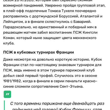
всемирной пандемией. Уверенно пройдя групповой этап,
в плей-офф подопечные Томаса Тухеля поочередно
расправились с дортмундской Боруссией, Аталантой и
Лейпцигом, а в финале схлестнулись с Баварией.
Парадоксально, но единственный и победный мяч в
решающем матчем забил воспитанник ПСЖ Кингсли
Коман, который ныне защищает цвета мюнхенского
клуба.
ПСЖ в кубковых турнирах Франции
Даже несмотря на довольно короткую историю, Кубок
Франции стал по-настоящему знаковым турниром для
ПСЖ, ведь именно в этом турнире парижский клуб
добыл свой первый трофей. Случилось это в сезоне
1981/1982, когда в финале в серии пенальти красно-
синие сломили сопротивление Сент-Этьена.
С того времени парижане еще двенадцать раз
поднимал над головой Кубок Франции, став