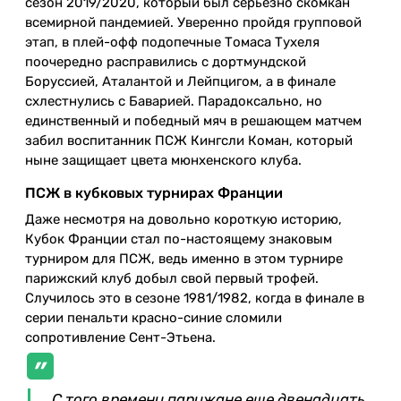
сезон 2019/2020, который был серьезно скомкан
всемирной пандемией. Уверенно пройдя групповой
этап, в плей-офф подопечные Томаса Тухеля
поочередно расправились с дортмундской
Боруссией, Аталантой и Лейпцигом, а в финале
схлестнулись с Баварией. Парадоксально, но
единственный и победный мяч в решающем матчем
забил воспитанник ПСЖ Кингсли Коман, который
ныне защищает цвета мюнхенского клуба.
ПСЖ в кубковых турнирах Франции
Даже несмотря на довольно короткую историю,
Кубок Франции стал по-настоящему знаковым
турниром для ПСЖ, ведь именно в этом турнире
парижский клуб добыл свой первый трофей.
Случилось это в сезоне 1981/1982, когда в финале в
серии пенальти красно-синие сломили
сопротивление Сент-Этьена.
С того времени парижане еще двенадцать