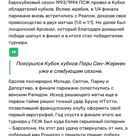
Еврокубковый сезон 1993/1994 ПСЖ провел в Кубке
обладателей кубков. Волею жребия, в 1/4 финала
парижане вновь встретились с Реалом, доказав свое
превосходство в двух матчах (1:0 и 1:1). Но далее был
лондонский Арсенал, который благодаря домашней
победе шагнул в финал и в итоге стал победителем
турнира.
Покорился Кубок кубков Пари Сен-Жермен
уже в следующем сезоне.
Одолев поочередно Мольде, Селтик, Парму и
Депортиво, в финале парижане схлестнулись с
венским Рапидом. Исход решающего матча еще в
первом тайме решил точный удар Бруно Н’Готти,
позволивший французскому клубу оформить свой
первый евротрофей. Год спустя в финале этого же
турнира у ПСЖ был куда более серьезный соперник
– Барселона. На этот раз удача отвернулась от них, а
победный мяч Роналдо с пенальти принес победу