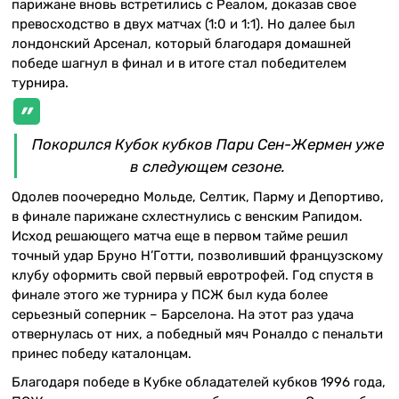
парижане вновь встретились с Реалом, доказав свое
превосходство в двух матчах (1:0 и 1:1). Но далее был
лондонский Арсенал, который благодаря домашней
победе шагнул в финал и в итоге стал победителем
турнира.
Покорился Кубок кубков Пари Сен-Жермен уже
в следующем сезоне.
Одолев поочередно Мольде, Селтик, Парму и Депортиво,
в финале парижане схлестнулись с венским Рапидом.
Исход решающего матча еще в первом тайме решил
точный удар Бруно Н’Готти, позволивший французскому
клубу оформить свой первый евротрофей. Год спустя в
финале этого же турнира у ПСЖ был куда более
серьезный соперник – Барселона. На этот раз удача
отвернулась от них, а победный мяч Роналдо с пенальти
принес победу каталонцам.
Благодаря победе в Кубке обладателей кубков 1996 года,