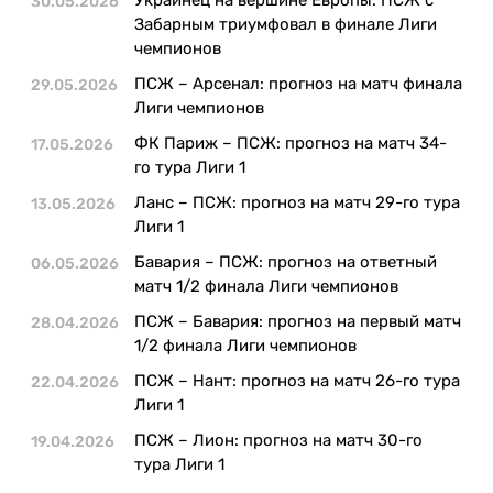
30.05.2026
Казино
Забарным триумфовал в финале Лиги
чемпионов
ПСЖ – Арсенал: прогноз на матч финала
29.05.2026
Лиги чемпионов
ФК Париж – ПСЖ: прогноз на матч 34-
17.05.2026
го тура Лиги 1
Ланс – ПСЖ: прогноз на матч 29-го тура
13.05.2026
Лиги 1
Бавария – ПСЖ: прогноз на ответный
06.05.2026
матч 1/2 финала Лиги чемпионов
ПСЖ – Бавария: прогноз на первый матч
28.04.2026
1/2 финала Лиги чемпионов
ПСЖ – Нант: прогноз на матч 26-го тура
22.04.2026
Лиги 1
ПСЖ – Лион: прогноз на матч 30-го
19.04.2026
тура Лиги 1