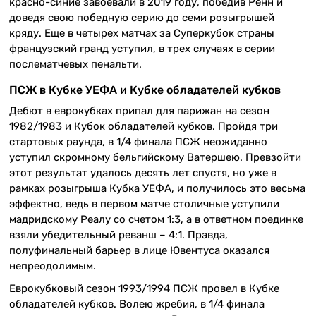
красно-синие завоевали в 2019 году, победив Ренн и
доведя свою победную серию до семи розыгрышей
кряду. Еще в четырех матчах за Суперкубок страны
французский гранд уступил, в трех случаях в серии
послематчевых пенальти.
ПСЖ в Кубке УЕФА и Кубке обладателей кубков
Дебют в еврокубках припал для парижан на сезон
1982/1983 и Кубок обладателей кубков. Пройдя три
стартовых раунда, в 1/4 финала ПСЖ неожиданно
уступил скромному бельгийскому Ватершею. Превзойти
этот результат удалось десять лет спустя, но уже в
рамках розыгрыша Кубка УЕФА, и получилось это весьма
эффектно, ведь в первом матче столичные уступили
мадридскому Реалу со счетом 1:3, а в ответном поединке
взяли убедительный реванш – 4:1. Правда,
полуфинальный барьер в лице Ювентуса оказался
непреодолимым.
Еврокубковый сезон 1993/1994 ПСЖ провел в Кубке
обладателей кубков. Волею жребия, в 1/4 финала