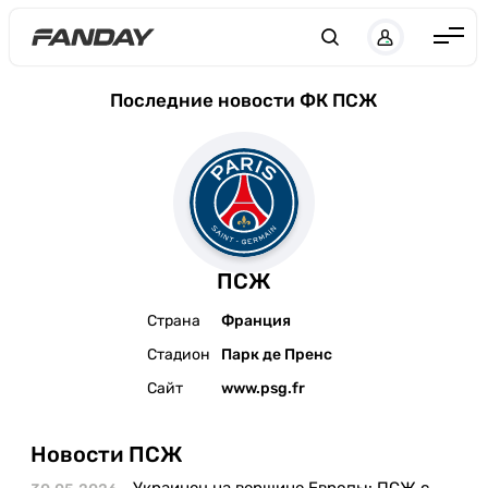
Англия
Последние новости ФК ПСЖ
Испания
Германия
Италия
Франция
ПСЖ
Украина
Страна
Франция
ЛЧ
Стадион
Парк де Пренс
ЛЕ
Сайт
www.psg.fr
ЧЕ-2028
Новости ПСЖ
Букмекеры
Украинец на вершине Европы: ПСЖ с