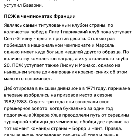
уступил Баварии.
ПСЖ в чемпионатах Франции
Являясь самым титулованным клубом страны, по
количеству побед в Лиге 1 парижский клуб пока уступает
Сент-Этьену - девять против десяти. Столько раз
побеждал в национальном чемпионате и Марсель,
однако имеет куда больше медалей другого образца. По
количеству комплектов наград, а их у столичного клуба
20, ПСЖ уступает также Лиону и Монако, однако на
нынешнем этапе доминирования красно-синих об этом
мало кто вспоминает.
Дебютировав в высшем дивизионе в 1971 году, парижане
впервые взобрались на призовое место в сезоне
1982/1983. Спустя три года они завоевали свое
премьерное золото, когда буквально за один год
подопечные Жерара Улье преодолели путь от середины
турнирной таблицы до чемпиона, обойдя две лучшие на
тот момент команды страны – Бордо и Нант. Правда,
дальше вновь последовал серьезный спад и лишь в