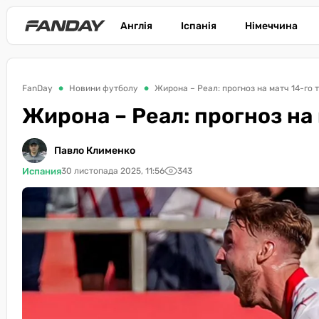
Англія
Іспанія
Німеччина
FanDay
Новини футболу
Жирона – Реал: прогноз на матч 14-го т
Жирона – Реал: прогноз на 
Павло Клименко
Испания
30 листопада 2025, 11:56
343