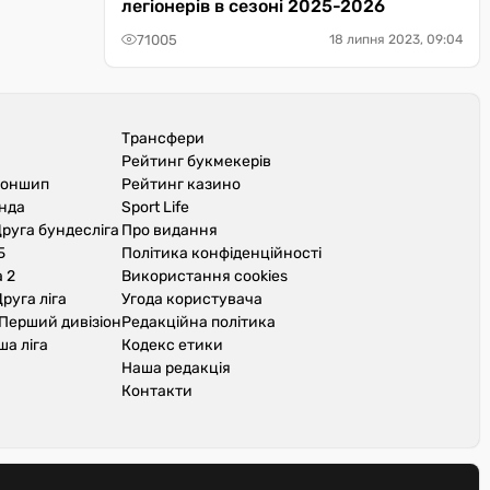
легіонерів в сезоні 2025-2026
71005
18 липня 2023, 09:04
Трансфери
Рейтинг букмекерів
іоншип
Рейтинг казино
унда
Sport Life
руга бундесліга
Про видання
Б
Політика конфіденційності
 2
Використання cookies
руга ліга
Угода користувача
Перший дивізіон
Редакційна політика
ша ліга
Кодекс етики
Наша редакція
Контакти