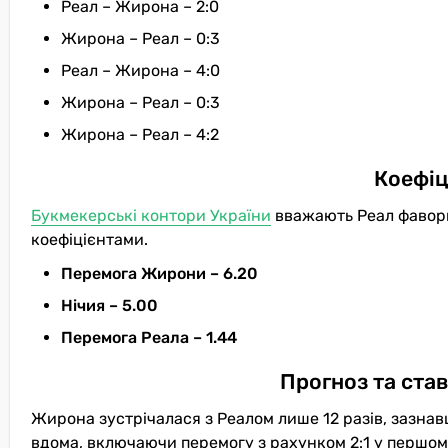
Реал – Жирона – 2:0
Жирона – Реал – 0:3
Реал – Жирона – 4:0
Жирона – Реал – 0:3
Жирона – Реал – 4:2
Коефіц
Букмекерські контори України
вважають Реал фавори
коефіцієнтами.
Перемога Жирони – 6.20
Нічия – 5.00
Перемога Реала – 1.44
Прогноз та ста
Жирона зустрічалася з Реалом лише 12 разів, зазнавш
вдома, включаючи перемогу з рахунком 2:1 у першому