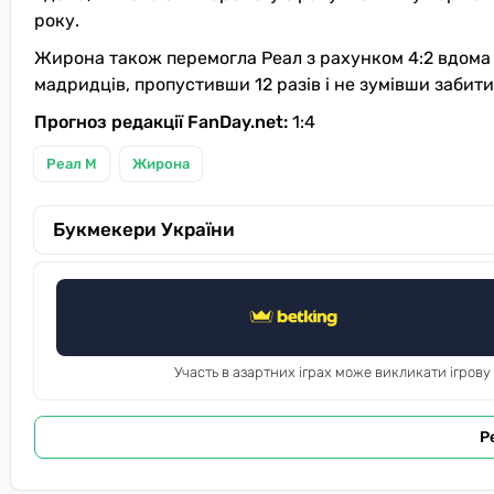
року.
Жирона також перемогла Реал з рахунком 4:2 вдома у 
мадридців, пропустивши 12 разів і не зумівши забити
Прогноз редакції FanDay.net:
1:4
Реал М
Жирона
Букмекери України
Участь в азартних іграх може викликати ігрову
Р