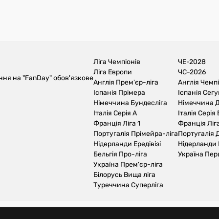
Ліга Чемпіонів
ЧЕ-2028
Ліга Европи
ЧС-2026
ння на "FanDay" обов'язкове
Англія Прем'єр-ліга
Англія Чемп
Іспанія Прімера
Іспанія Сег
Німеччина Бундесліга
Німеччина Д
Італія Серія А
Італія Серія 
Франція Ліга 1
Франція Ліга
Португалія Прімейра-ліга
Португалія Д
Нідерланди Ередівізі
Нідерланди 
Бельгія Про-ліга
Україна Пер
Україна Прем'єр-ліга
Білорусь Вища ліга
Туреччина Суперліга