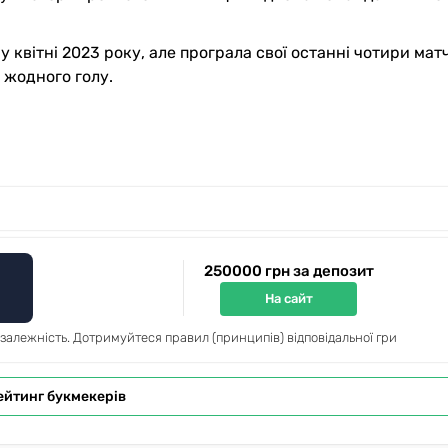
квітні 2023 року, але програла свої останні чотири матч
 жодного голу.
250000 грн за депозит
На сайт
 залежність. Дотримуйтеся правил (принципів) відповідальної гри
ейтинг букмекерів