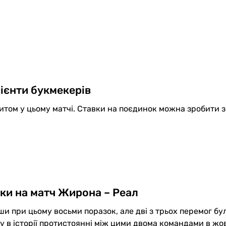
ієнти букмекерів
том у цьому матчі. Ставки на поєдинок можна зробити 
вки на матч Жирона – Реал
и при цьому восьми поразок, але дві з трьох перемог бу
 в історії протистоянні між цими двома командами в жов