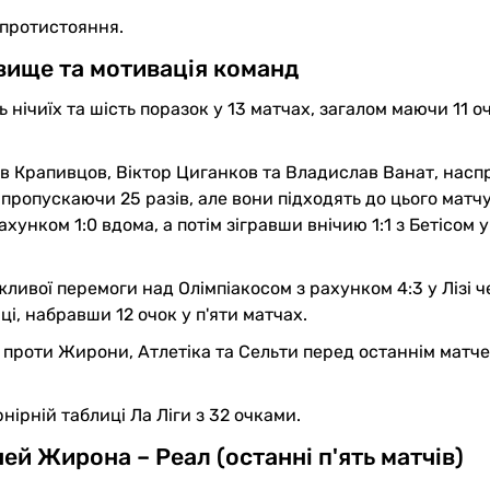
т протистояння.
вище та мотивація команд
ь нічиїх та шість поразок у 13 матчах, загалом маючи 11 о
в Крапивцов, Віктор Циганков та Владислав Ванат, насп
, пропускаючи 25 разів, але вони підходять до цього матч
нком 1:0 вдома, а потім зігравши внічию 1:1 з Бетісом у
ливої перемоги над Олімпіакосом з рахунком 4:3 у Лізі ч
ці, набравши 12 очок у п'яти матчах.
ії проти Жирони, Атлетіка та Сельти перед останнім матче
ірній таблиці Ла Ліги з 32 очками.
ей Жирона – Реал (останні п'ять матчів)