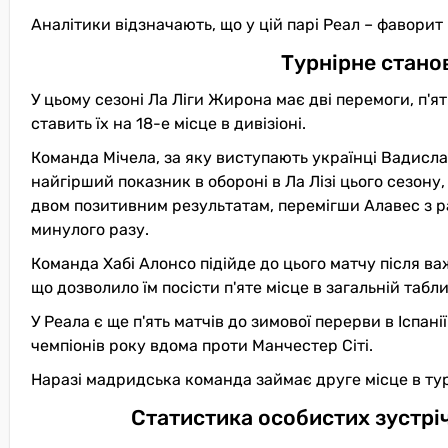
Аналітики відзначають, що у цій парі Реал – фавори
Турнірне стано
У цьому сезоні Ла Ліги Жирона має дві перемоги, п'ят
ставить їх на 18-е місце в дивізіоні.
Команда Мічела, за яку виступають українці Вадисла
найгірший показник в обороні в Ла Лізі цього сезону
двом позитивним результатам, перемігши Алавес з раху
минулого разу.
Команда Хабі Алонсо підійде до цього матчу після важ
що дозволило їм посісти п'яте місце в загальній табли
У Реала є ще п'ять матчів до зимової перерви в Іспан
чемпіонів року вдома проти Манчестер Сіті.
Наразі мадридська команда займає друге місце в турн
Статистика особистих зустріч