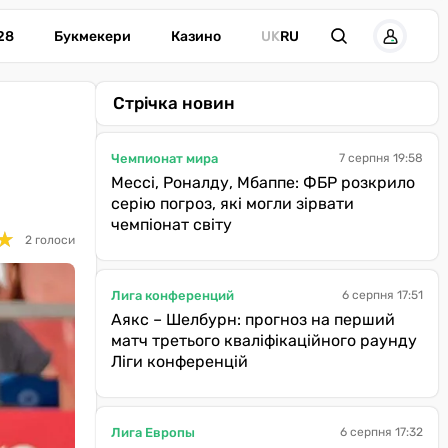
28
Букмекери
Казино
UK
RU
Стрічка новин
Чемпионат мира
7 серпня 19:58
Мессі, Роналду, Мбаппе: ФБР розкрило
серію погроз, які могли зірвати
чемпіонат світу
★
★
2 голоси
Лига конференций
6 серпня 17:51
Аякс – Шелбурн: прогноз на перший
матч третього кваліфікаційного раунду
Ліги конференцій
Лига Европы
6 серпня 17:32