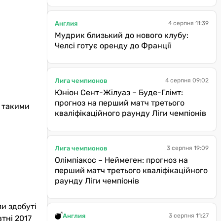
Англия
4 серпня 11:39
Мудрик близький до нового клубу:
Челсі готує оренду до Франції
Лига чемпионов
4 серпня 09:02
Юніон Сент-Жілуаз – Буде-Глімт:
прогноз на перший матч третього
з такими
кваліфікаційного раунду Ліги чемпіонів
Лига чемпионов
3 серпня 19:09
Олімпіакос – Неймеген: прогноз на
перший матч третього кваліфікаційного
раунду Ліги чемпіонів
ли здобуті
Англия
3 серпня 11:27
тні 2017