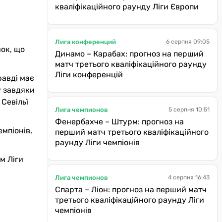
кваліфікаційного раунду Ліги Європи
Лига конференций
6 серпня 09:05
чок, що
Динамо – Карабах: прогноз на перший
матч третього кваліфікаційного раунду
Ліги конференцій
равді має
у завдяки
 Севільї
Лига чемпионов
5 серпня 10:51
Фенербахче – Штурм: прогноз на
емпіонів,
перший матч третього кваліфікаційного
раунду Ліги чемпіонів
м Ліги
Лига чемпионов
4 серпня 16:43
Спарта – Ліон: прогноз на перший матч
третього кваліфікаційного раунду Ліги
чемпіонів