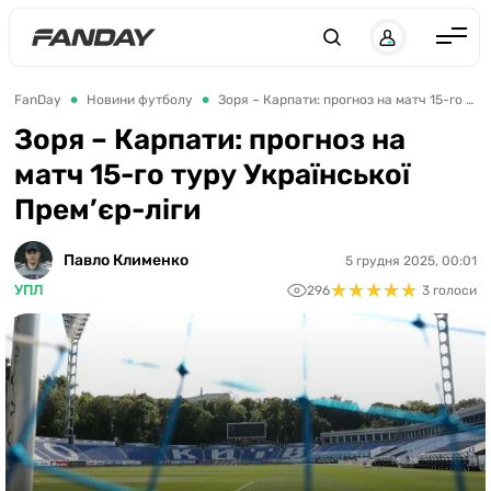
UK
RU
Англія
FanDay
Новини футболу
Зоря – Карпати: прогноз на матч 15-го туру Української Прем’єр-ліги
Іспанія
Зоря – Карпати: прогноз на
матч 15-го туру Української
Німеччина
Прем’єр-ліги
Італія
Франція
Павло Клименко
5 грудня 2025, 00:01
★
★
★
★
★
★
★
★
★
★
УПЛ
296
3 голоси
Україна
ЛЧ
ЛЕ
ЧЕ-2028
Букмекери