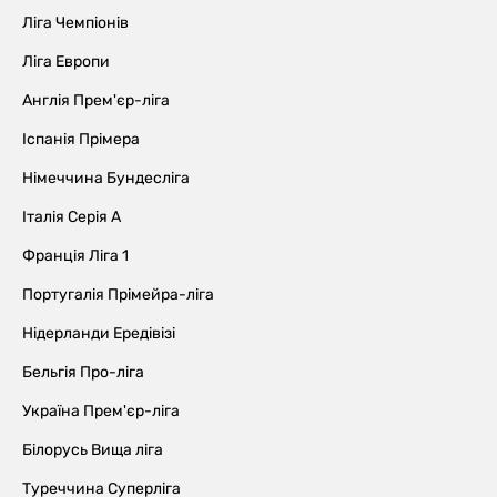
Ліга Чемпіонів
Ліга Европи
Англія Прем'єр-ліга
Іспанія Прімера
Німеччина Бундесліга
Італія Серія А
Франція Ліга 1
Португалія Прімейра-ліга
Нідерланди Ередівізі
Бельгія Про-ліга
Україна Прем'єр-ліга
Білорусь Вища ліга
Туреччина Суперліга