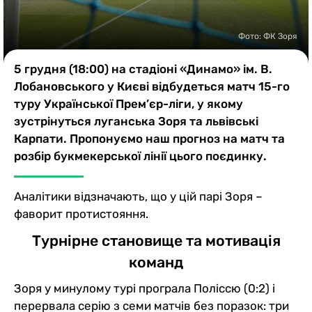
Казино
Фото: ФК Зоря
5 грудня (18:00) на стадіоні «Динамо» ім. В.
Лобановського у Києві відбудеться матч 15-го
туру Української Прем’єр-ліги, у якому
зустрінуться луганська Зоря та львівські
Карпати. Пропонуємо наш прогноз на матч та
розбір букмекерської лінії цього поєдинку.
Аналітики відзначають, що у цій парі Зоря –
фаворит протистояння.
Турнірне становище та мотивація
команд
Зоря у минулому турі програла Поліссю (0:2) і
перервала серію з семи матчів без поразок: три