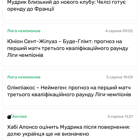
Мудрик близький до нового клубу: Челсі готує
оренду до Франції
Лига чемпионов
4 серпня 09:02
Юніон Сент-Жілуаз – Буде-Глімт: прогноз на
перший матч третього кваліфікаційного раунду
Ліги чемпіонів
Лига чемпионов
3 серпня 19:09
Олімпіакос – Неймеген: прогноз на перший матч
третього кваліфікаційного раунду Ліги чемпіонів
Англия
3 серпня 11:27
Хабі Алонсо оцінить Мудрика після повернення:
долю українця ще не визначено