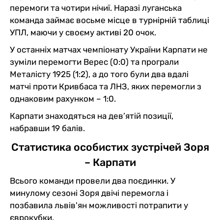
перемоги та чотири нічиї. Наразі луганська
команда займає восьме місце в турнірній таблиці
УПЛ, маючи у своєму активі 20 очок.
У останніх матчах чемпіонату України Карпати не
зуміли перемогти Верес (0:0) та програли
Металісту 1925 (1:2), а до того були два вдалі
матчі проти Кривбаса та ЛНЗ, яких перемогли з
однаковим рахунком – 1:0.
Карпати знаходяться на дев’ятій позиції,
набравши 19 балів.
Статистика особистих зустрічей Зоря
– Карпати
Всього команди провели два поєдинки. У
минулому сезоні Зоря двічі перемогла і
позбавила львів'ян можливості потрапити у
єврокубки.