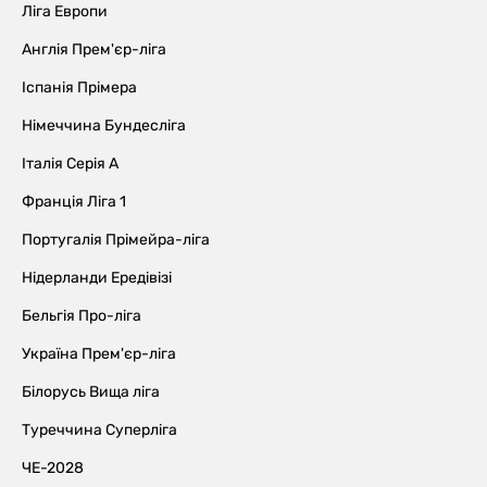
Ліга Европи
Англія Прем'єр-ліга
Іспанія Прімера
Німеччина Бундесліга
Італія Серія А
Франція Ліга 1
Португалія Прімейра-ліга
Нідерланди Ередівізі
Бельгія Про-ліга
Україна Прем'єр-ліга
Білорусь Вища ліга
Туреччина Суперліга
ЧЕ-2028