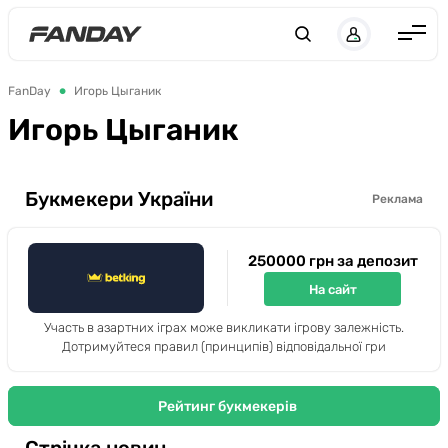
UK
RU
Англія
FanDay
Игорь Цыганик
Іспанія
Игорь Цыганик
Німеччина
Італія
Букмекери України
Реклама
Франція
250000 грн за депозит
Україна
На сайт
ЛЧ
Участь в азартних іграх може викликати ігрову залежність.
ЛЕ
Дотримуйтеся правил (принципів) відповідальної гри
ЧЕ-2028
Рейтинг букмекерів
Букмекери
Стрічка новин