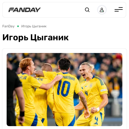
UK
RU
Англия
FanDay
Игорь Цыганик
Испания
Игорь Цыганик
Германия
Италия
Франция
Украина
ЛЧ
ЛЕ
ЧЕ-2028
Букмекеры