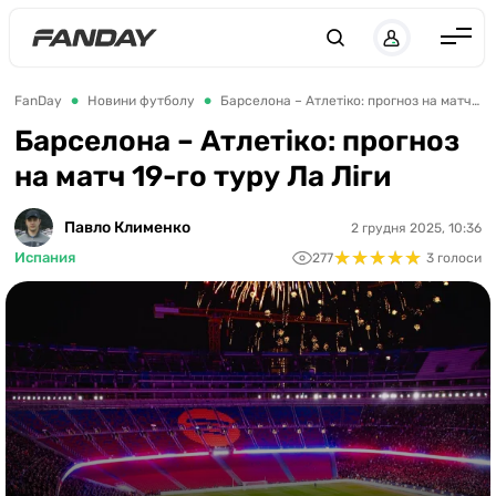
UK
RU
Англія
FanDay
Новини футболу
Барселона – Атлетіко: прогноз на матч 19-го туру Ла Ліги
Іспанія
Барселона – Атлетіко: прогноз
на матч 19-го туру Ла Ліги
Німеччина
Італія
Павло Клименко
2 грудня 2025, 10:36
★
★
★
★
★
★
★
★
★
★
Франція
Испания
277
3 голоси
Україна
ЛЧ
ЛЕ
ЧЕ-2028
Букмекери