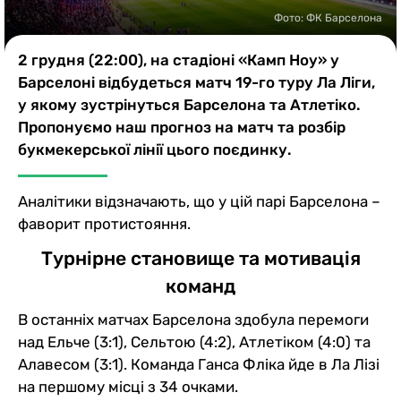
Казино
Фото: ФК Барселона
2 грудня (22:00), на стадіоні «Камп Ноу» у
Барселоні відбудеться матч 19-го туру Ла Ліги,
у якому зустрінуться Барселона та Атлетіко.
Пропонуємо наш прогноз на матч та розбір
букмекерської лінії цього поєдинку.
Аналітики відзначають, що у цій парі Барселона –
фаворит протистояння.
Турнірне становище та мотивація
команд
В останніх матчах Барселона здобула перемоги
над Ельче (3:1), Сельтою (4:2), Атлетіком (4:0) та
Алавесом (3:1). Команда Ганса Фліка йде в Ла Лізі
на першому місці з 34 очками.