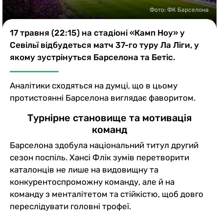
Казино
Фото: ФК Барселона
17 травня (22:15) на стадіоні «Камп Ноу» у
Севільї відбудеться матч 37-го туру Ла Ліги, у
якому зустрінуться Барселона та Бетіс.
Аналітики сходяться на думці, що в цьому
протистоянні Барселона виглядає фаворитом.
Турнірне становище та мотивація
команд
Барселона здобула національний титул другий
сезон поспіль. Хансі Флік зумів перетворити
каталонців не лише на видовищну та
конкурентоспроможну команду, але й на
команду з менталітетом та стійкістю, щоб довго
переслідувати головні трофеї.