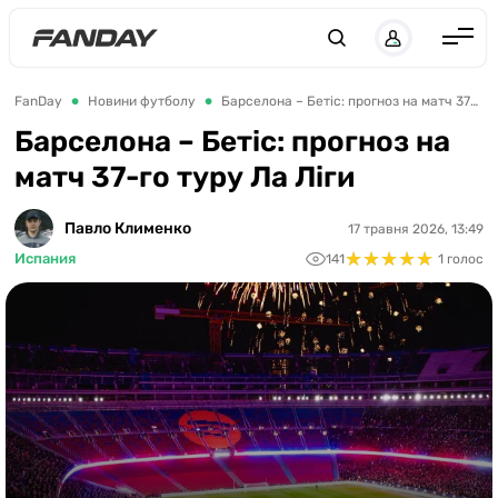
UK
RU
Англія
FanDay
Новини футболу
Барселона – Бетіс: прогноз на матч 37-го туру Ла Ліги
Іспанія
Барселона – Бетіс: прогноз на
матч 37-го туру Ла Ліги
Німеччина
Італія
Павло Клименко
17 травня 2026, 13:49
★
★
★
★
★
★
★
★
★
★
Франція
Испания
141
1 голос
Україна
ЛЧ
ЛЕ
ЧЕ-2028
Букмекери