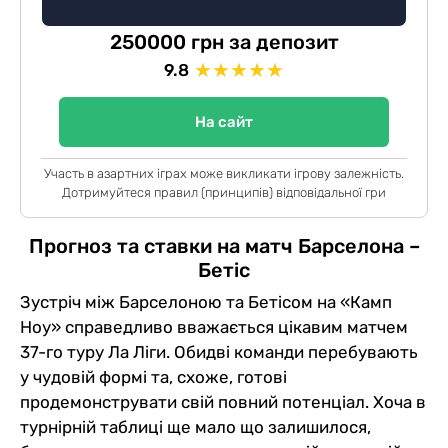
250000 грн за депозит
★
★
★
★
★
9.8
На сайт
Участь в азартних іграх може викликати ігрову залежність.
Дотримуйтеся правил (принципів) відповідальної гри
Прогноз та ставки на матч Барселона –
Бетіс
Зустріч між Барселоною та Бетісом на «Камп
Ноу» справедливо вважається цікавим матчем
37-го туру Ла Ліги. Обидві команди перебувають
у чудовій формі та, схоже, готові
продемонструвати свій повний потенціал. Хоча в
турнірній таблиці ще мало що залишилося,