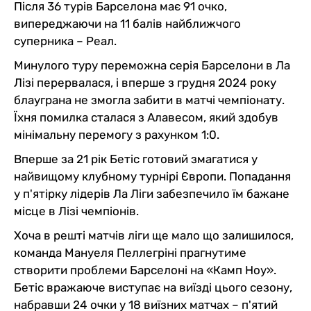
Після 36 турів Барселона має 91 очко,
випереджаючи на 11 балів найближчого
суперника – Реал.
Минулого туру переможна серія Барселони в Ла
Лізі перервалася, і вперше з грудня 2024 року
блауграна не змогла забити в матчі чемпіонату.
Їхня помилка сталася з Алавесом, який здобув
мінімальну перемогу з рахунком 1:0.
Вперше за 21 рік Бетіс готовий змагатися у
найвищому клубному турнірі Європи. Попадання
у п'ятірку лідерів Ла Ліги забезпечило їм бажане
місце в Лізі чемпіонів.
Хоча в решті матчів ліги ще мало що залишилося,
команда Мануеля Пеллегріні прагнутиме
створити проблеми Барселоні на «Камп Ноу».
Бетіс вражаюче виступає на виїзді цього сезону,
набравши 24 очки у 18 виїзних матчах – п'ятий