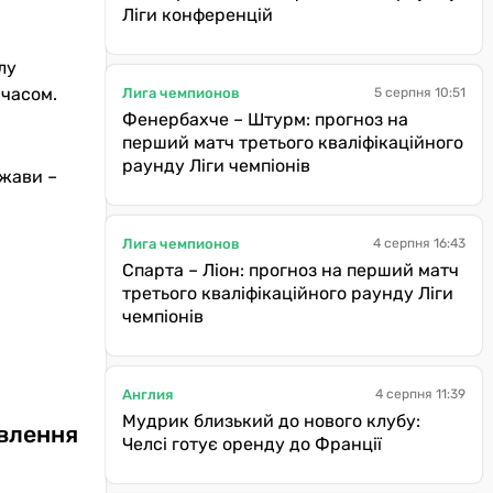
Ліги конференцій
лу
 часом.
Лига чемпионов
5 серпня 10:51
Фенербахче – Штурм: прогноз на
перший матч третього кваліфікаційного
раунду Ліги чемпіонів
ржави –
Лига чемпионов
4 серпня 16:43
Спарта – Ліон: прогноз на перший матч
третього кваліфікаційного раунду Ліги
чемпіонів
Англия
4 серпня 11:39
Мудрик близький до нового клубу:
овлення
Челсі готує оренду до Франції