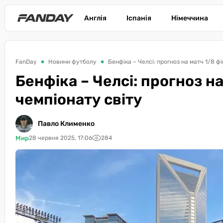
Англія
Іспанія
Німеччина
FanDay
Новини футболу
Бенфіка – Челсі: прогноз на матч 1/8 ф
Бенфіка – Челсі: прогноз н
чемпіонату світу
Павло Клименко
Мир
28 червня 2025, 17:06
284