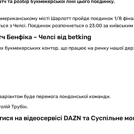
ч та розбір букмекерської лінії цього поєдинку.
 американському місті Шарлотт пройде поєдинок 1/8 фіна
ться з Челсі. Поєдинок розпочнеться о 23:00 за київським
ч Бенфіка – Челсі від betking
них букмекерських контор, що працює на ринку нашої де
 варіантом буде перемога лондонської команди.
олій Трубін.
ися на відеосервісі DAZN та Суспільне м