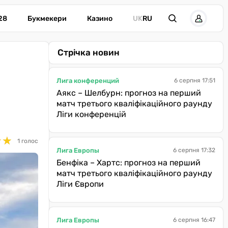
28
Букмекери
Казино
UK
RU
Стрічка новин
Лига конференций
6 серпня 17:51
Аякс – Шелбурн: прогноз на перший
матч третього кваліфікаційного раунду
Ліги конференцій
★
★
★
★
1 голос
Лига Европы
6 серпня 17:32
Бенфіка – Хартс: прогноз на перший
матч третього кваліфікаційного раунду
Ліги Європи
Лига Европы
6 серпня 16:47