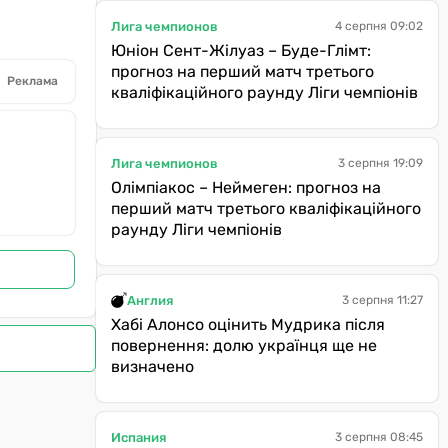
Лига чемпионов
4 серпня 09:02
Юніон Сент-Жілуаз – Буде-Глімт:
прогноз на перший матч третього
Реклама
кваліфікаційного раунду Ліги чемпіонів
Лига чемпионов
3 серпня 19:09
Олімпіакос – Неймеген: прогноз на
перший матч третього кваліфікаційного
раунду Ліги чемпіонів
Англия
3 серпня 11:27
Хабі Алонсо оцінить Мудрика після
повернення: долю українця ще не
визначено
Испания
3 серпня 08:45