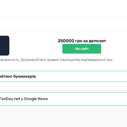
250000 грн за депозит
На сайт
 залежність. Дотримуйтеся правил (принципів) відповідальної гри
ейтинг букмекерів
FanDay.net у Google News