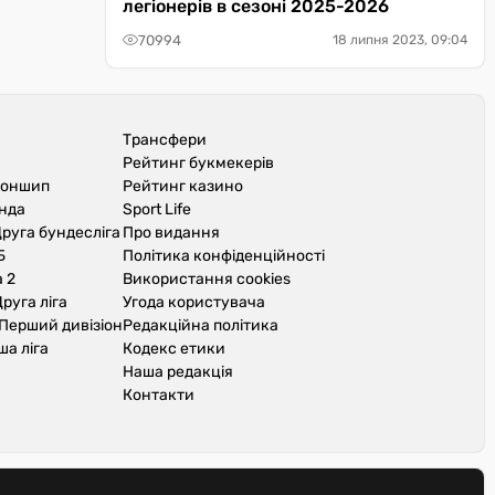
легіонерів в сезоні 2025-2026
70994
18 липня 2023, 09:04
Трансфери
Рейтинг букмекерів
іоншип
Рейтинг казино
унда
Sport Life
руга бундесліга
Про видання
Б
Політика конфіденційності
 2
Використання cookies
руга ліга
Угода користувача
Перший дивізіон
Редакційна політика
ша ліга
Кодекс етики
Наша редакція
Контакти