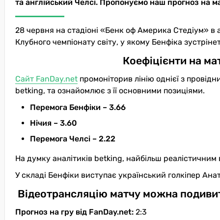
та англійський Челсі. Пропонуємо наш прогноз на мат
28 червня на стадіоні «Бенк оф Америка Стедіум» в
Клубного чемпіонату світу, у якому Бенфіка зустріне
Коефіцієнти на мат
Сайт FanDay.net
промоніторив лінію однієї з провід
betking, та ознайомлює з її основними позиціями.
Перемога Бенфіки – 3.66
Нічия – 3.60
Перемога Челсі – 2.22
На думку аналітиків betking, найбільш реалістичним
У складі Бенфіки виступає український голкіпер Анат
Відеотрансляцію матчу можна подивит
Прогноз на гру від FanDay.net:
2:3