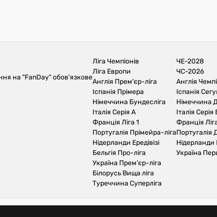
Ліга Чемпіонів
ЧЕ-2028
Ліга Европи
ЧС-2026
ння на "FanDay" обов'язкове
Англія Прем'єр-ліга
Англія Чемп
Іспанія Прімера
Іспанія Сег
Німеччина Бундесліга
Німеччина Д
Італія Серія А
Італія Серія 
Франція Ліга 1
Франція Ліга
Португалія Прімейра-ліга
Португалія Д
Нідерланди Ередівізі
Нідерланди 
Бельгія Про-ліга
Україна Пер
Україна Прем'єр-ліга
Білорусь Вища ліга
Туреччина Суперліга