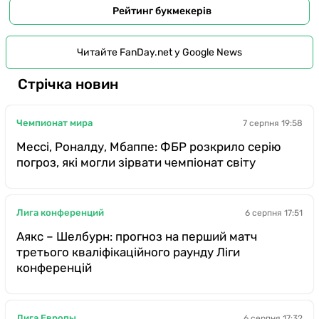
Рейтинг букмекерів
Читайте FanDay.net у Google News
Стрічка новин
Чемпионат мира
7 серпня 19:58
Мессі, Роналду, Мбаппе: ФБР розкрило серію
погроз, які могли зірвати чемпіонат світу
Лига конференций
6 серпня 17:51
Аякс – Шелбурн: прогноз на перший матч
третього кваліфікаційного раунду Ліги
конференцій
Лига Европы
6 серпня 17:32