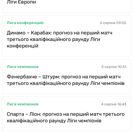
Ліги Європи
Лига конференций
6 серпня 09:05
Динамо – Карабах: прогноз на перший матч
третього кваліфікаційного раунду Ліги
конференцій
Лига чемпионов
5 серпня 10:51
Фенербахче – Штурм: прогноз на перший матч
третього кваліфікаційного раунду Ліги чемпіонів
Лига чемпионов
4 серпня 16:43
Спарта – Ліон: прогноз на перший матч третього
кваліфікаційного раунду Ліги чемпіонів