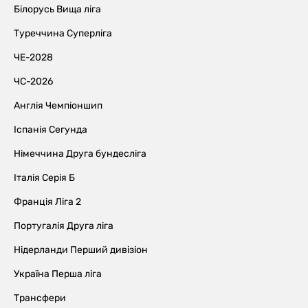
Білорусь Вища ліга
Туреччина Суперліга
ЧЕ-2028
ЧС-2026
Англія Чемпіоншип
Іспанія Сегунда
Німеччина Друга бундесліга
Італія Серія Б
Франція Ліга 2
Португалія Друга ліга
Нідерланди Перший дивізіон
Україна Перша ліга
Трансфери