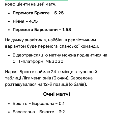
коефіцієнти на цей матч.
Перемога Брюгге – 5.25
Нічия – 4.75
Перемога Барселони – 1.53
На думку аналітиків, найбільш реалістичним
варіантом буде перемога іспанської команди.
Відеотрансляцію матчу можна подивитися на
ОТТ-платформі MEGOGO
Наразі Брюгге займає 24-е місце в турнірній
таблиці Ліги чемпіонів (3 очки), Барселона
розташувалася на 12-й позиції (6 балів).
Очні матчі
Брюгге – Барселона – 0:1
Барселона – Брюгге – 3:2