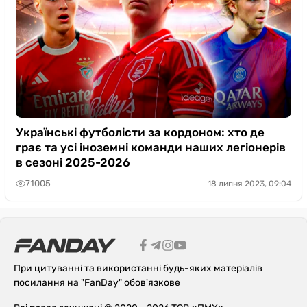
Українські футболісти за кордоном: хто де
грає та усі іноземні команди наших легіонерів
в сезоні 2025-2026
71005
18 липня 2023, 09:04
При цитуванні та використанні будь-яких матеріалів
посилання на "FanDay" обов'язкове