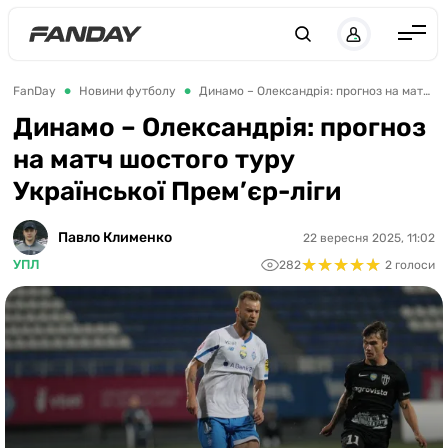
UK
RU
Англія
FanDay
Новини футболу
Динамо – Олександрія: прогноз на матч шостого туру Української Прем’єр-ліги
Іспанія
Динамо – Олександрія: прогноз
на матч шостого туру
Німеччина
Української Прем’єр-ліги
Італія
Франція
Павло Клименко
22 вересня 2025, 11:02
★
★
★
★
★
★
★
★
★
★
УПЛ
282
2 голоси
Україна
ЛЧ
ЛЕ
ЧЕ-2028
Букмекери