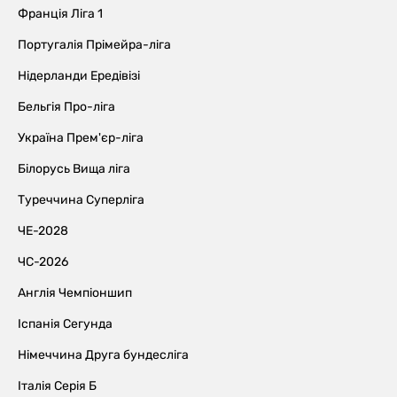
Франція Ліга 1
Португалія Прімейра-ліга
Нідерланди Ередівізі
Бельгія Про-ліга
Україна Прем'єр-ліга
Білорусь Вища ліга
Туреччина Суперліга
ЧЕ-2028
ЧС-2026
Англія Чемпіоншип
Іспанія Сегунда
Німеччина Друга бундесліга
Італія Серія Б