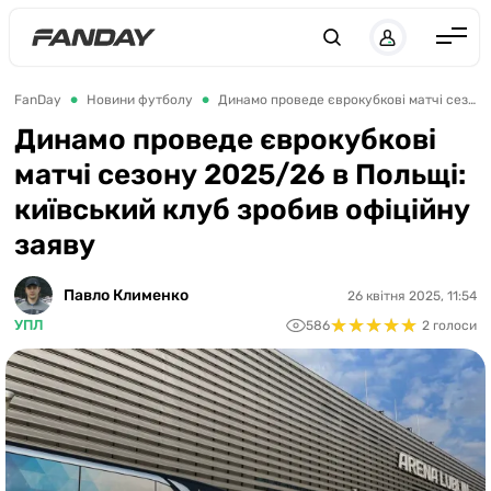
UK
RU
Англія
FanDay
Новини футболу
Динамо проведе єврокубкові матчі сезону 2025/26 в Польщі: київський клуб зробив офіційну заяву
Іспанія
Динамо проведе єврокубкові
матчі сезону 2025/26 в Польщі:
Німеччина
київський клуб зробив офіційну
Італія
заяву
Франція
Україна
Павло Клименко
26 квітня 2025, 11:54
★
★
★
★
★
★
★
★
★
★
УПЛ
586
2 голоси
ЛЧ
ЛЕ
ЧЕ-2028
Букмекери