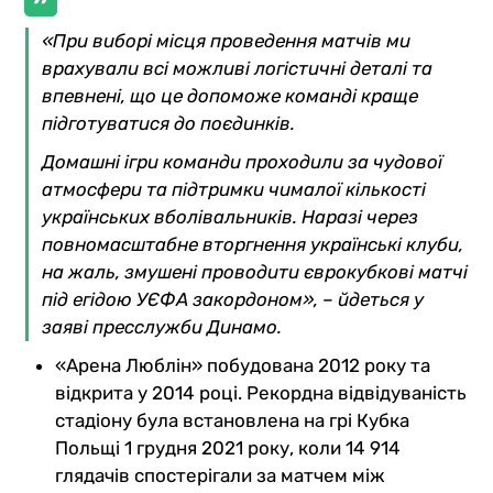
«При виборі місця проведення матчів ми
врахували всі можливі логістичні деталі та
впевнені, що це допоможе команді краще
підготуватися до поєдинків.
Домашні ігри команди проходили за чудової
атмосфери та підтримки чималої кількості
українських вболівальників. Наразі через
повномасштабне вторгнення українські клуби,
на жаль, змушені проводити єврокубкові матчі
під егідою УЄФА закордоном», – йдеться у
заяві пресслужби Динамо.
«Арена Люблін» побудована 2012 року та
відкрита у 2014 році. Рекордна відвідуваність
стадіону була встановлена на грі Кубка
Польщі 1 грудня 2021 року, коли 14 914
глядачів спостерігали за матчем між