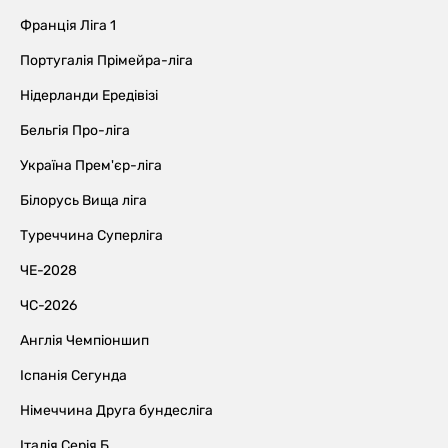
Франція Ліга 1
Португалія Прімейра-ліга
Нідерланди Ередівізі
Бельгія Про-ліга
Україна Прем'єр-ліга
Білорусь Вища ліга
Туреччина Суперліга
ЧЕ-2028
ЧС-2026
Англія Чемпіоншип
Іспанія Сегунда
Німеччина Друга бундесліга
Італія Серія Б