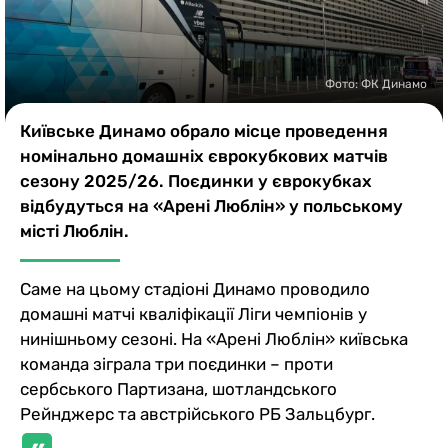
Казино
Фото: ФК Динамо
Київське Динамо обрало місце проведення
номінально домашніх єврокубкових матчів
сезону 2025/26. Поєдинки у єврокубках
відбудуться на «Арені Люблін» у польському
місті Люблін.
Саме на цьому стадіоні Динамо проводило
домашні матчі кваліфікації Ліги чемпіонів у
нинішньому сезоні. На «Арені Люблін» київська
команда зіграла три поєдинки – проти
сербського Партизана, шотландського
Рейнджерс та австрійського РБ Зальцбург.