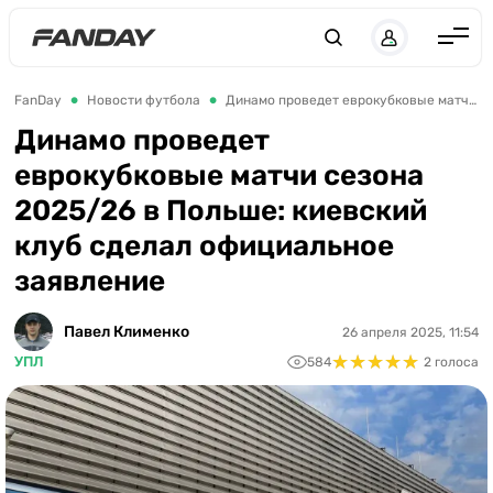
UK
RU
Англия
FanDay
Новости футбола
Динамо проведет еврокубковые матчи сезона 2025/26 в Польше: киевский клуб сделал официальное заявление
Испания
Динамо проведет
еврокубковые матчи сезона
Германия
2025/26 в Польше: киевский
Италия
клуб сделал официальное
Франция
заявление
Украина
Павел Клименко
26 апреля 2025, 11:54
ЛЧ
★
★
★
★
★
★
★
★
★
★
УПЛ
584
2 голоса
ЛЕ
ЧЕ-2028
Букмекеры